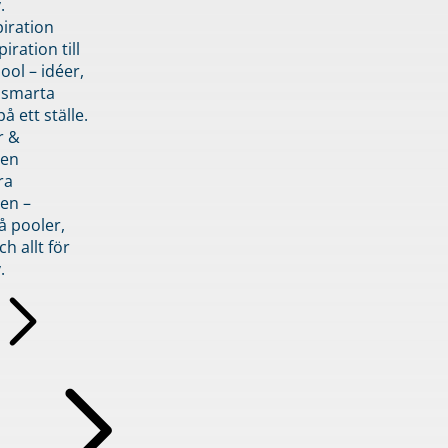
.
piration
iration till
ol – idéer,
h smarta
å ett ställe.
r &
den
ra
en –
å pooler,
ch allt för
.