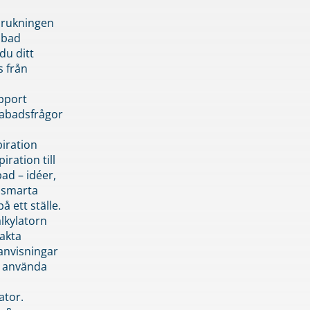
brukningen
abad
du ditt
s från
pport
pabadsfrågor
piration
iration till
ad – idéer,
h smarta
å ett ställe.
lkylatorn
akta
anvisningar
 använda
ator.