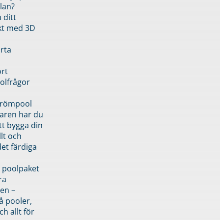
lan?
 ditt
kt med 3D
rta
rt
olfrågor
drömpool
garen har du
tt bygga din
llt och
et färdiga
 poolpaket
ra
en –
å pooler,
ch allt för