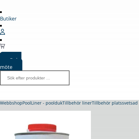
Butiker
Boka
möte
Webbshop
Pool
Liner - poolduk
Tillbehör liner
Tillbehör platssvetsad 