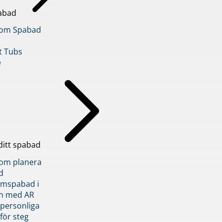
abad
inom Spabad
t Tubs
e
ditt spabad
inom planera
d
römspabad i
n med AR
 personliga
 för steg