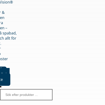
nVision®
r &
den
ra
en –
på spabad,
ch allt för
.
r
p
nster
iker
Boka
te