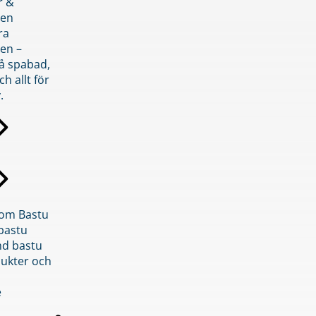
r &
den
ra
en –
på spabad,
ch allt för
.
inom Bastu
bastu
d bastu
ukter och
e