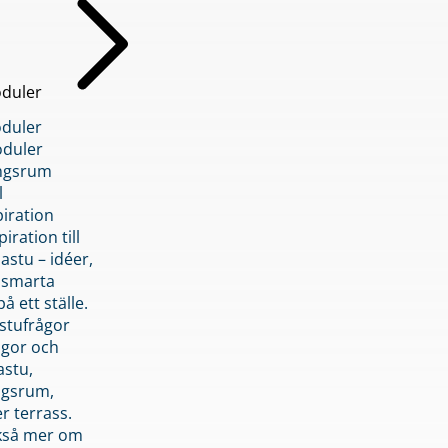
duler
duler
duler
ngsrum
l
piration
iration till
stu – idéer,
h smarta
å ett ställe.
stufrågor
ågor och
astu,
ngsrum,
er terrass.
ckså mer om