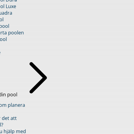
ol Luxe
uadra
ol
pool
rta poolen
ool
e
din pool
inom planera
 det att
l?
u hjälp med