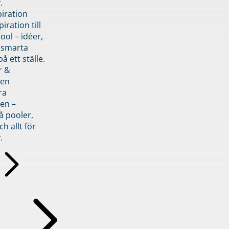
.
piration
iration till
ol – idéer,
h smarta
å ett ställe.
r &
den
ra
en –
å pooler,
ch allt för
.