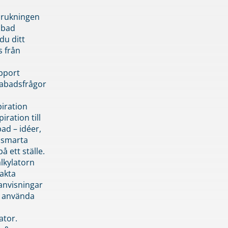
brukningen
abad
du ditt
s från
pport
pabadsfrågor
piration
iration till
ad – idéer,
h smarta
å ett ställe.
lkylatorn
akta
anvisningar
 använda
ator.