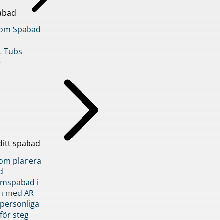
abad
inom Spabad
t Tubs
e
ditt spabad
inom planera
d
römspabad i
n med AR
 personliga
 för steg