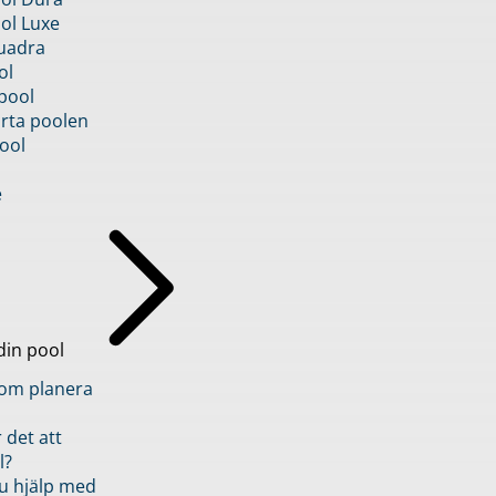
ol Luxe
uadra
ol
pool
rta poolen
ool
e
din pool
inom planera
 det att
l?
u hjälp med