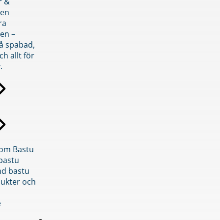
r &
den
ra
en –
på spabad,
ch allt för
.
inom Bastu
bastu
d bastu
ukter och
e