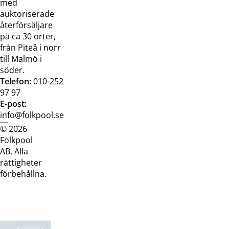
med
auktoriserade
återförsäljare
på ca 30 orter,
från Piteå i norr
till Malmö i
söder.
Telefon:
010-252
97 97
E-post:
info@folkpool.se
© 2026
Dataskyddspolicy
Cookiepolicy
Köpvillkor
Köpvill
Folkpool
webb
butik
AB. Alla
rättigheter
förbehållna.