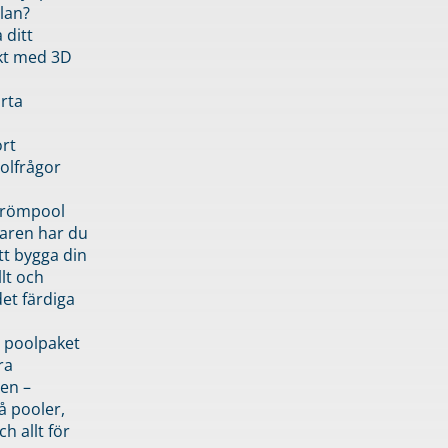
lan?
 ditt
kt med 3D
rta
rt
olfrågor
drömpool
garen har du
tt bygga din
llt och
et färdiga
 poolpaket
ra
en –
å pooler,
ch allt för