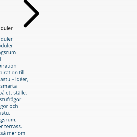
duler
duler
duler
ngsrum
l
piration
iration till
stu – idéer,
h smarta
å ett ställe.
stufrågor
ågor och
astu,
ngsrum,
er terrass.
ckså mer om