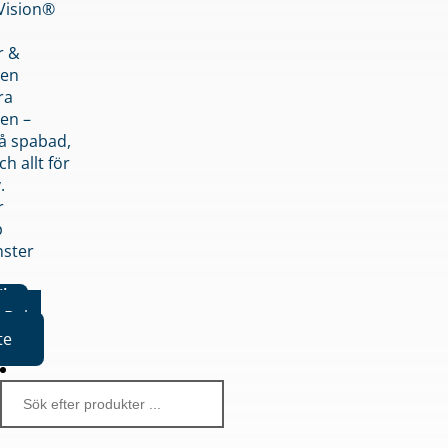
nVision®
r &
den
ra
en –
på spabad,
ch allt för
.
r
p
nster
iker
Boka
te