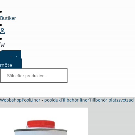
Butiker
Boka
möte
Webbshop
Pool
Liner - poolduk
Tillbehör liner
Tillbehör platssvetsad 