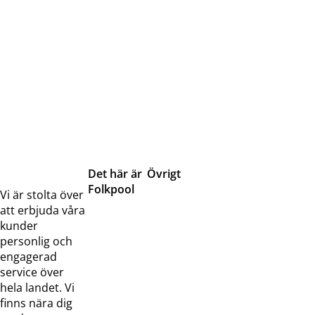
Det här är
Övrigt
Folkpool
Servicetjänster
Vi är stolta över
Om oss
Samarbeten
att erbjuda våra
Kontakta
Pressreleaser och
kunder
oss
bilder
personlig och
Jobba hos
Visselblåsarfunktion
engagerad
oss
service över
Broschyrer
hela landet. Vi
finns nära dig