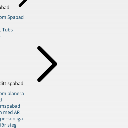
abad
inom Spabad
t Tubs
e
ditt spabad
inom planera
d
römspabad i
n med AR
 personliga
 för steg