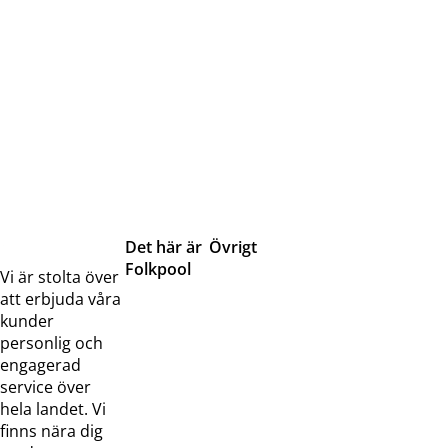
Det här är
Övrigt
Folkpool
Servicetjänster
Vi är stolta över
Om oss
Samarbeten
att erbjuda våra
Kontakta
Pressreleaser och
kunder
oss
bilder
personlig och
Jobba hos
Visselblåsarfunktion
engagerad
oss
service över
Broschyrer
hela landet. Vi
finns nära dig