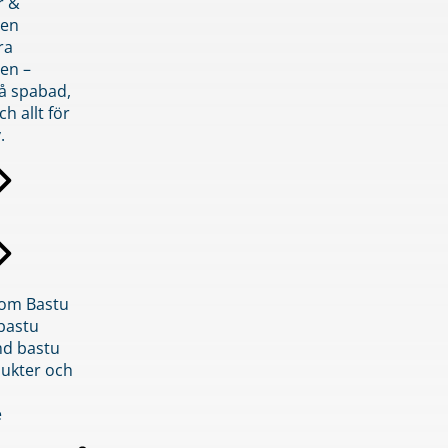
r &
den
ra
en –
på spabad,
ch allt för
.
inom Bastu
bastu
d bastu
ukter och
e