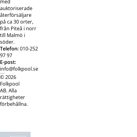
med
auktoriserade
återförsäljare
på ca 30 orter,
från Piteå i norr
till Malmö i
söder.
Telefon:
010-252
97 97
E-post:
info@folkpool.se
© 2026
Dataskyddspolicy
Cookiepolicy
Köpvillkor
Köpvill
Folkpool
webb
butik
AB. Alla
rättigheter
förbehållna.