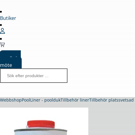
Butiker
Boka
möte
Webbshop
Pool
Liner - poolduk
Tillbehör liner
Tillbehör platssvetsad 