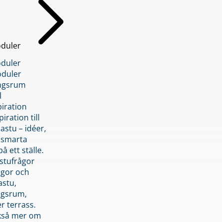
duler
duler
duler
ngsrum
l
piration
iration till
stu – idéer,
h smarta
å ett ställe.
stufrågor
ågor och
astu,
ngsrum,
er terrass.
ckså mer om