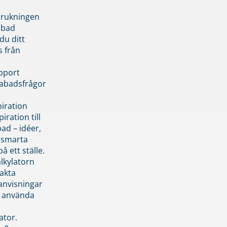
brukningen
abad
du ditt
s från
pport
pabadsfrågor
piration
iration till
ad – idéer,
h smarta
å ett ställe.
lkylatorn
akta
anvisningar
 använda
ator.