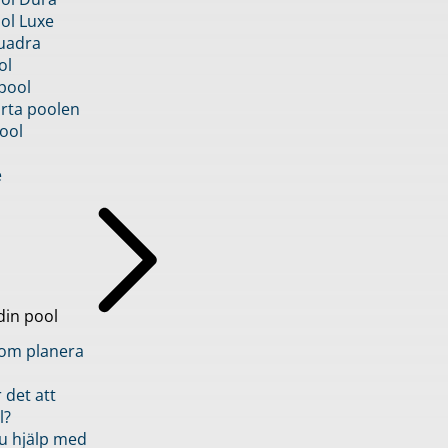
ol Luxe
uadra
ol
pool
rta poolen
ool
e
din pool
inom planera
 det att
l?
u hjälp med