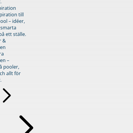
.
piration
iration till
ol – idéer,
h smarta
å ett ställe.
r &
den
ra
en –
å pooler,
ch allt för
.