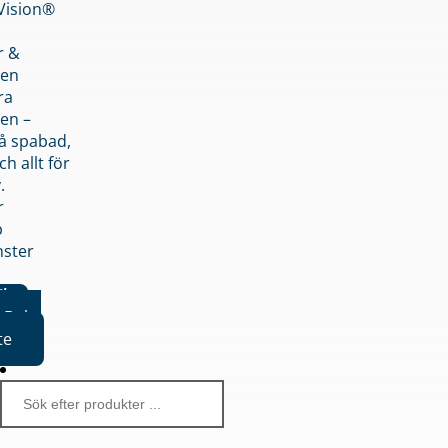
nVision®
r &
den
ra
en –
på spabad,
ch allt för
.
r
p
nster
iker
Boka
te