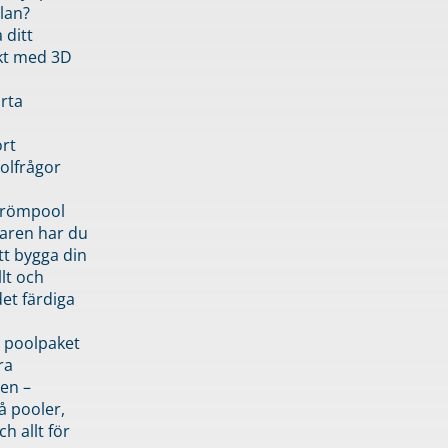
lan?
 ditt
kt med 3D
rta
rt
olfrågor
drömpool
garen har du
tt bygga din
llt och
et färdiga
 poolpaket
ra
en –
å pooler,
ch allt för