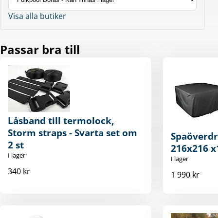
Visa alla butiker
Passar bra till
Låsband till termolock,
Storm straps - Svarta set om
Spaöverdr
2 st
216x216 
I lager
I lager
340 kr
1 990 kr