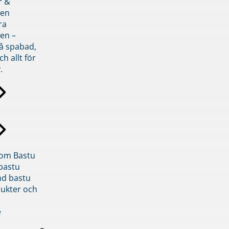
r &
den
ra
en –
på spabad,
ch allt för
.
inom Bastu
bastu
d bastu
ukter och
e