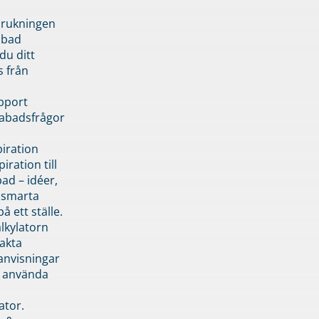
brukningen
abad
du ditt
s från
pport
pabadsfrågor
piration
iration till
ad – idéer,
h smarta
å ett ställe.
lkylatorn
akta
anvisningar
 använda
ator.