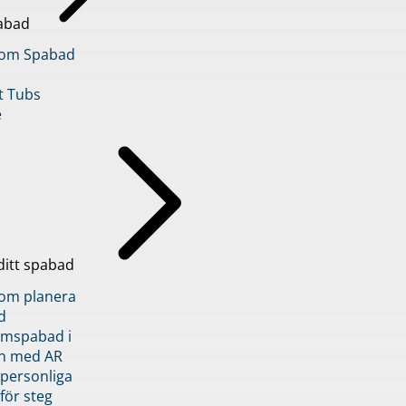
abad
inom Spabad
t Tubs
e
ditt spabad
inom planera
d
römspabad i
n med AR
 personliga
 för steg