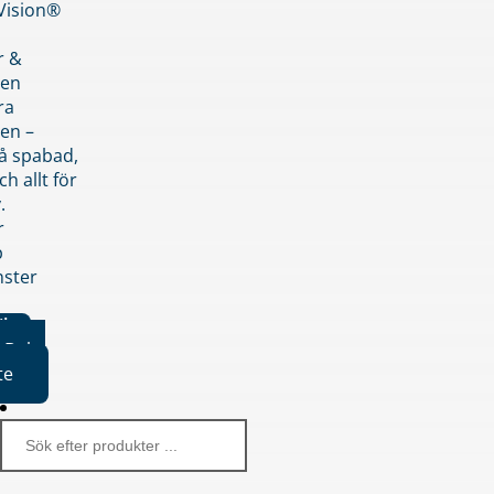
nVision®
r &
den
ra
en –
på spabad,
ch allt för
.
r
p
nster
iker
Boka
te