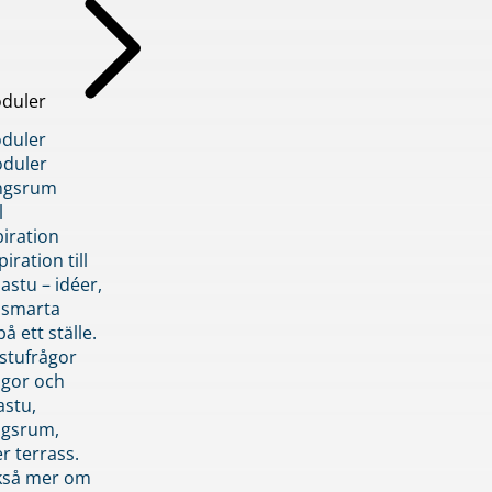
duler
duler
duler
ngsrum
l
piration
iration till
stu – idéer,
h smarta
å ett ställe.
stufrågor
ågor och
astu,
ngsrum,
er terrass.
ckså mer om