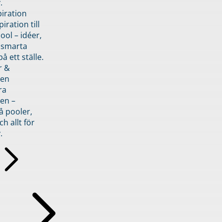
.
piration
iration till
ol – idéer,
h smarta
å ett ställe.
r &
den
ra
en –
å pooler,
ch allt för
.