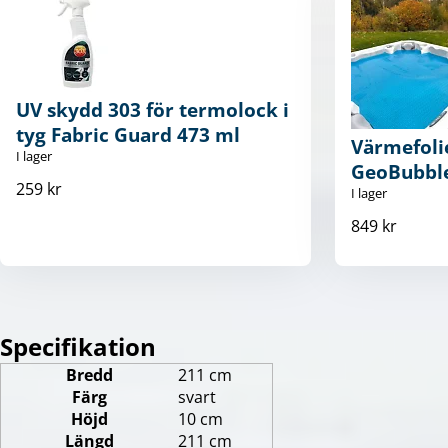
UV skydd 303 för termolock i
tyg Fabric Guard 473 ml
Värmefoli
I lager
GeoBubbl
259 kr
I lager
849 kr
Specifikation
Bredd
211 cm
Färg
svart
Höjd
10 cm
Längd
211 cm