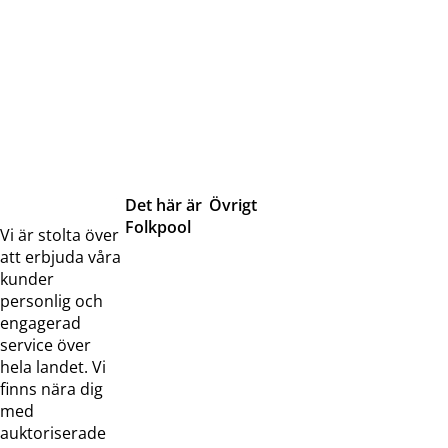
Det här är
Övrigt
Folkpool
Servicetjänster
Vi är stolta över
Om oss
Samarbeten
att erbjuda våra
Kontakta
Pressreleaser och
kunder
oss
bilder
personlig och
Jobba hos
Visselblåsarfunktion
engagerad
oss
service över
Broschyrer
hela landet. Vi
finns nära dig
med
auktoriserade