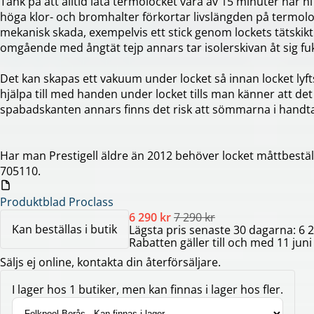
Tänk på att alltid låta termolocket vara av 15 minuter när n
höga klor- och bromhalter förkortar livslängden på termolo
mekanisk skada, exempelvis ett stick genom lockets tätskik
omgående med ångtät tejp annars tar isolerskivan åt sig fuk
Det kan skapas ett vakuum under locket så innan locket lyf
hjälpa till med handen under locket tills man känner att det
spabadskanten annars finns det risk att sömmarna i handt
Har man Prestigell äldre än 2012 behöver locket måttbeställ
705110.
Produktblad Proclass
6 290 kr
7 290 kr
Kan beställas i butik
Lägsta pris senaste 30 dagarna: 6 2
Rabatten gäller till och med 11 jun
Säljs ej online, kontakta din återförsäljare.
I lager hos 1 butiker, men kan finnas i lager hos fler.