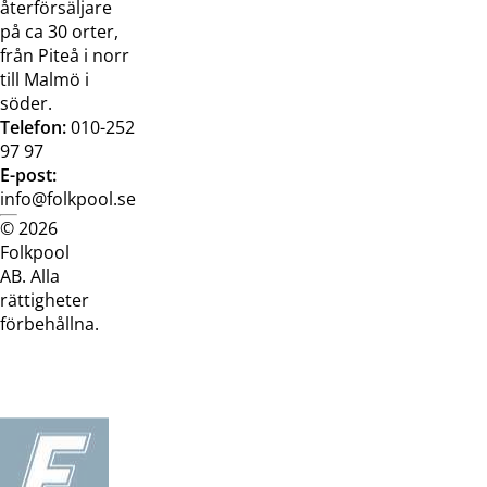
återförsäljare
på ca 30 orter,
från Piteå i norr
till Malmö i
söder.
Telefon:
010-252
97 97
E-post:
info@folkpool.se
© 2026
Dataskyddspolicy
Cookiepolicy
Köpvillkor
Köpvill
Folkpool
webb
butik
AB. Alla
rättigheter
förbehållna.