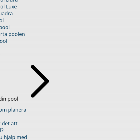
ol Luxe
uadra
ol
pool
rta poolen
ool
e
din pool
inom planera
 det att
l?
u hjälp med