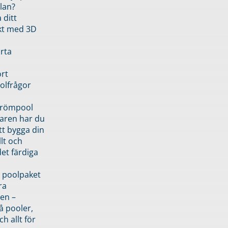
lan?
 ditt
kt med 3D
rta
rt
olfrågor
drömpool
garen har du
tt bygga din
llt och
et färdiga
 poolpaket
ra
en –
å pooler,
ch allt för