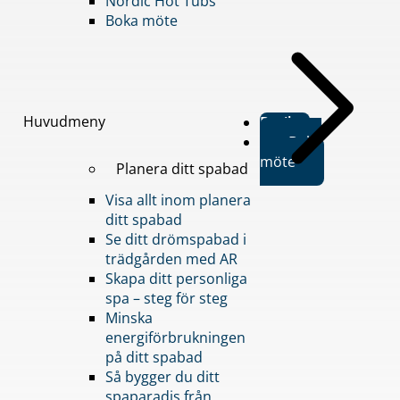
Nordic Hot Tubs
Boka möte
Huvudmeny
Butiker
Boka
möte
Planera ditt spabad
Visa allt inom planera
ditt spabad
Se ditt drömspabad i
trädgården med AR
Skapa ditt personliga
spa – steg för steg
Minska
energiförbrukningen
på ditt spabad
Så bygger du ditt
spaparadis från