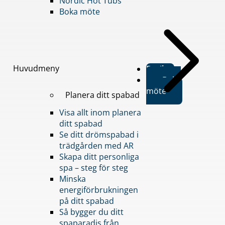
Nordic Hot Tubs
Boka möte
Huvudmeny
Butiker
Boka
möte
Planera ditt spabad
Visa allt inom planera
ditt spabad
Se ditt drömspabad i
trädgården med AR
Skapa ditt personliga
spa – steg för steg
Minska
energiförbrukningen
på ditt spabad
Så bygger du ditt
spaparadis från