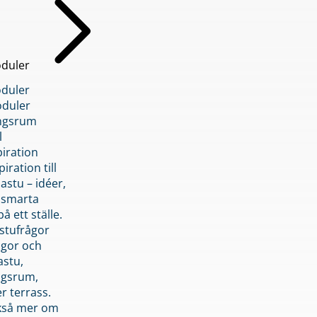
duler
duler
duler
ngsrum
l
piration
iration till
stu – idéer,
h smarta
å ett ställe.
stufrågor
ågor och
astu,
ngsrum,
er terrass.
ckså mer om