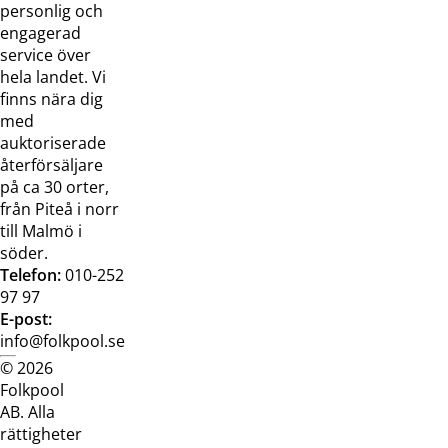
oss
bilder
personlig och
Jobba hos
Visselblåsarfunktion
engagerad
oss
service över
Broschyrer
hela landet. Vi
finns nära dig
med
auktoriserade
återförsäljare
på ca 30 orter,
från Piteå i norr
till Malmö i
söder.
Telefon:
010-252
97 97
E-post:
info@folkpool.se
© 2026
Dataskyddspolicy
Cookiepolicy
Köpvillkor
Köpvill
Folkpool
webb
butik
AB. Alla
rättigheter