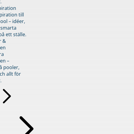
.
piration
iration till
ol – idéer,
h smarta
å ett ställe.
r &
den
ra
en –
å pooler,
ch allt för
.