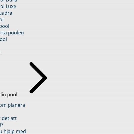
ol Luxe
uadra
ol
pool
rta poolen
ool
e
din pool
inom planera
 det att
l?
u hjälp med