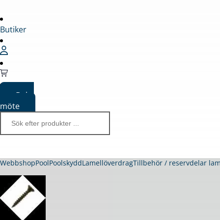
Butiker
Boka
möte
Webbshop
Pool
Poolskydd
Lamellöverdrag
Tillbehör / reservdelar la