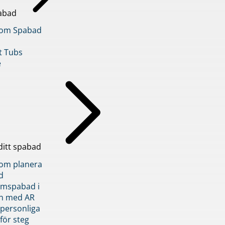
abad
inom Spabad
t Tubs
e
ditt spabad
inom planera
d
römspabad i
n med AR
 personliga
 för steg