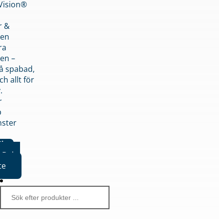
nVision®
r &
den
ra
en –
på spabad,
ch allt för
.
r
p
nster
iker
Boka
te