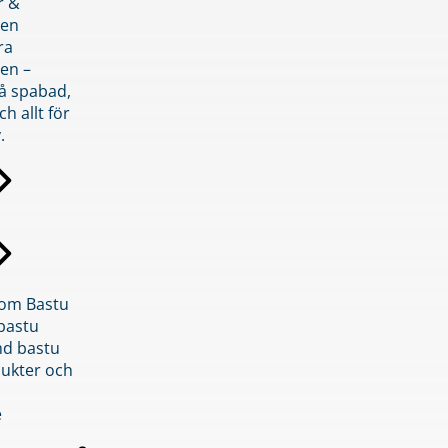
r &
den
ra
en –
på spabad,
ch allt för
.
inom Bastu
bastu
d bastu
ukter och
e