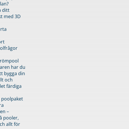
lan?
 ditt
kt med 3D
rta
rt
olfrågor
drömpool
garen har du
tt bygga din
llt och
et färdiga
 poolpaket
ra
en –
å pooler,
ch allt för