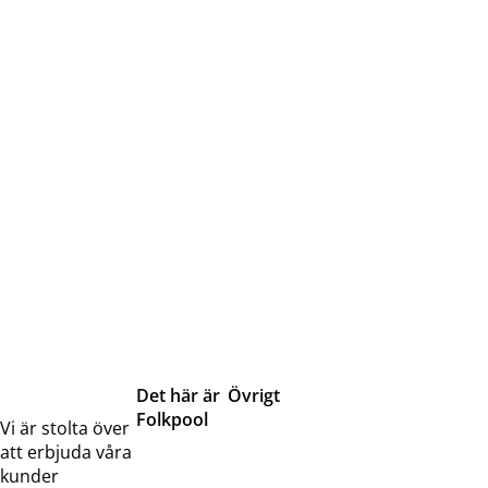
Det här är
Övrigt
Folkpool
Servicetjänster
Vi är stolta över
Om oss
Samarbeten
att erbjuda våra
Kontakta
Pressreleaser och
kunder