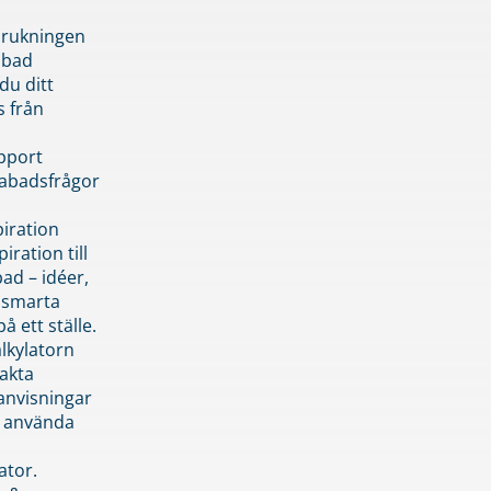
brukningen
abad
du ditt
s från
pport
pabadsfrågor
piration
iration till
ad – idéer,
h smarta
å ett ställe.
lkylatorn
akta
anvisningar
 använda
ator.