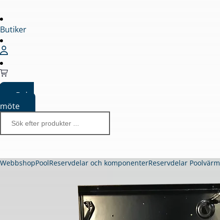
Butiker
Boka
möte
Webbshop
Pool
Reservdelar och komponenter
Reservdelar Poolvär