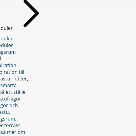
duler
duler
duler
ngsrum
l
piration
iration till
stu – idéer,
h smarta
å ett ställe.
stufrågor
ågor och
astu,
ngsrum,
er terrass.
ckså mer om