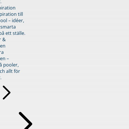
.
piration
iration till
ol – idéer,
h smarta
å ett ställe.
r &
den
ra
en –
å pooler,
ch allt för
.