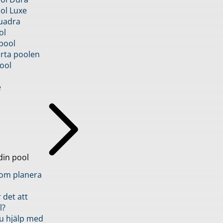
ol Luxe
uadra
ol
pool
rta poolen
ool
e
din pool
inom planera
 det att
l?
u hjälp med