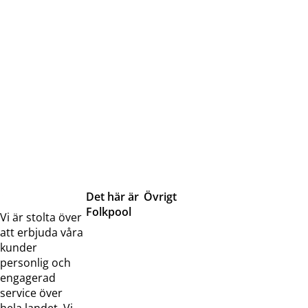
Det här är
Övrigt
Folkpool
Servicetjänster
Vi är stolta över
Om oss
Samarbeten
att erbjuda våra
Kontakta
Pressreleaser och
kunder
oss
bilder
personlig och
Jobba hos
Visselblåsarfunktion
engagerad
oss
service över
Broschyrer
hela landet. Vi