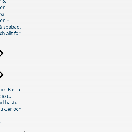
r &
den
ra
en –
på spabad,
ch allt för
.
inom Bastu
bastu
d bastu
ukter och
e