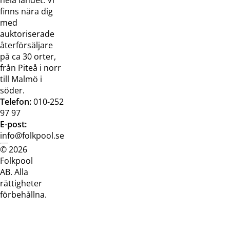
finns nära dig
med
auktoriserade
återförsäljare
på ca 30 orter,
från Piteå i norr
till Malmö i
söder.
Telefon:
010-252
97 97
E-post:
info@folkpool.se
© 2026
Dataskyddspolicy
Cookiepolicy
Köpvillkor
Köpvill
Folkpool
webb
butik
AB. Alla
rättigheter
förbehållna.