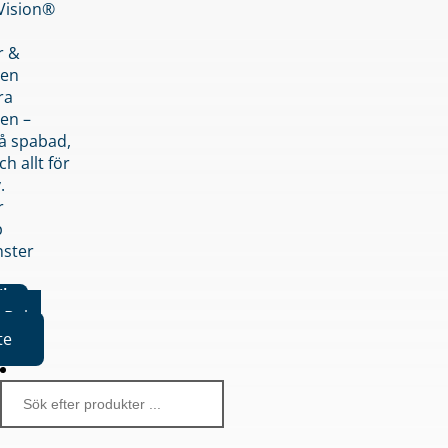
nVision®
r &
den
ra
en –
på spabad,
ch allt för
.
r
p
nster
iker
Boka
te