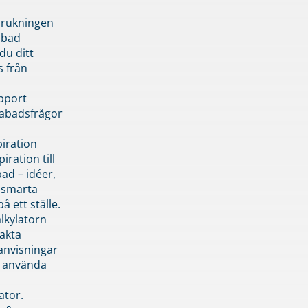
brukningen
abad
du ditt
s från
pport
pabadsfrågor
piration
iration till
ad – idéer,
h smarta
å ett ställe.
lkylatorn
akta
anvisningar
 använda
ator.