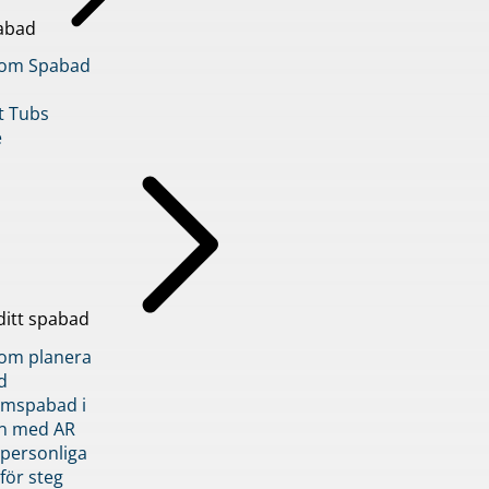
abad
inom Spabad
t Tubs
e
ditt spabad
inom planera
d
römspabad i
n med AR
 personliga
 för steg