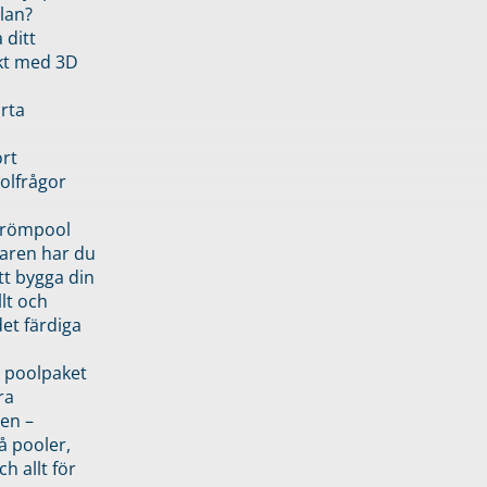
lan?
 ditt
kt med 3D
rta
rt
olfrågor
drömpool
garen har du
tt bygga din
llt och
et färdiga
 poolpaket
ra
en –
å pooler,
ch allt för