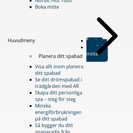
Nordic Hot Tubs
Boka möte
Huvudmeny
Butiker
Boka
möte
Planera ditt spabad
Visa allt inom planera
ditt spabad
Se ditt drömspabad i
trädgården med AR
Skapa ditt personliga
spa – steg för steg
Minska
energiförbrukningen
på ditt spabad
Så bygger du ditt
spaparadis från