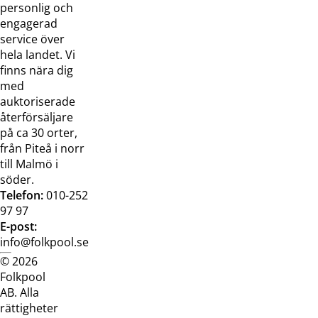
oss
bilder
personlig och
Jobba hos
Visselblåsarfunktion
engagerad
oss
service över
Broschyrer
hela landet. Vi
finns nära dig
med
auktoriserade
återförsäljare
på ca 30 orter,
från Piteå i norr
till Malmö i
söder.
Telefon:
010-252
97 97
E-post:
info@folkpool.se
© 2026
Dataskyddspolicy
Cookiepolicy
Köpvillkor
Köpvill
Folkpool
webb
butik
AB. Alla
rättigheter