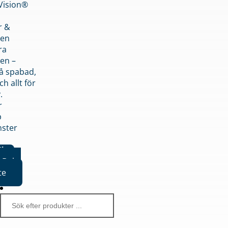
nVision®
r &
den
ra
en –
på spabad,
ch allt för
.
r
p
nster
iker
Boka
te