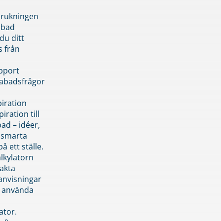
brukningen
abad
du ditt
s från
pport
pabadsfrågor
piration
iration till
ad – idéer,
h smarta
å ett ställe.
lkylatorn
akta
anvisningar
 använda
ator.