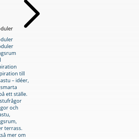
duler
duler
duler
ngsrum
l
piration
iration till
stu – idéer,
h smarta
å ett ställe.
stufrågor
ågor och
astu,
ngsrum,
er terrass.
ckså mer om