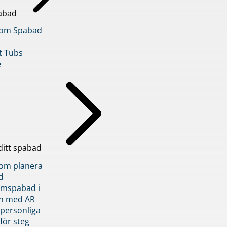
abad
inom Spabad
t Tubs
e
ditt spabad
inom planera
d
römspabad i
n med AR
 personliga
 för steg