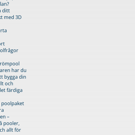
lan?
 ditt
kt med 3D
rta
rt
olfrågor
drömpool
garen har du
tt bygga din
llt och
et färdiga
 poolpaket
ra
en –
å pooler,
ch allt för