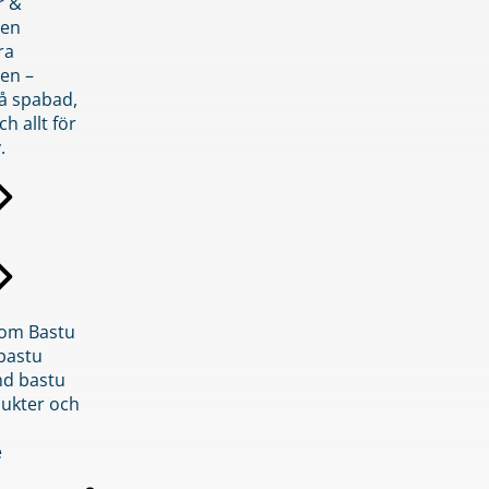
r &
den
ra
en –
på spabad,
ch allt för
.
inom Bastu
bastu
d bastu
ukter och
e