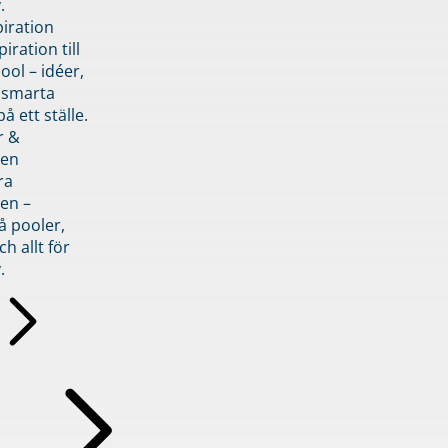
.
piration
iration till
ol – idéer,
h smarta
å ett ställe.
r &
den
ra
en –
å pooler,
ch allt för
.