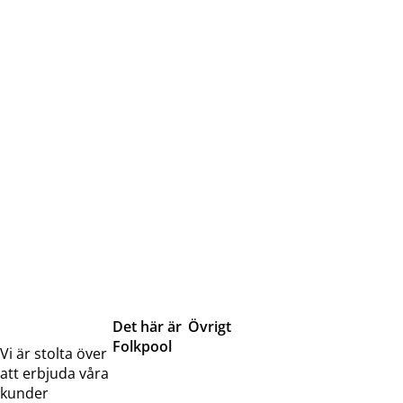
Det här är
Övrigt
Folkpool
Servicetjänster
Vi är stolta över
Om oss
Samarbeten
att erbjuda våra
Kontakta
Pressreleaser och
kunder