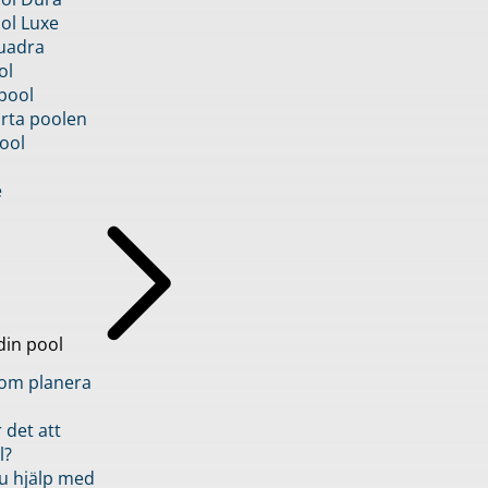
ol Luxe
uadra
ol
pool
rta poolen
ool
e
din pool
inom planera
 det att
l?
u hjälp med