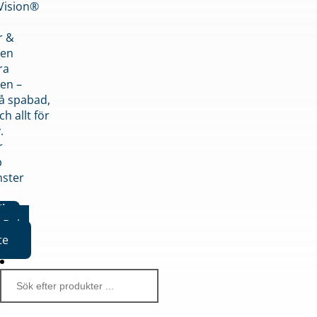
nVision®
r &
den
ra
en –
på spabad,
ch allt för
.
r
p
nster
iker
Boka
te