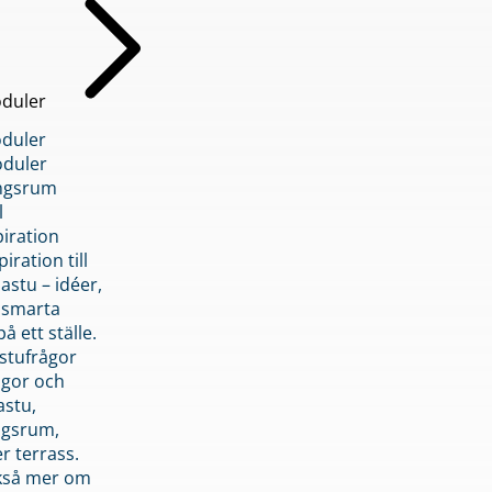
duler
duler
duler
ngsrum
l
piration
iration till
stu – idéer,
h smarta
å ett ställe.
stufrågor
ågor och
astu,
ngsrum,
er terrass.
ckså mer om