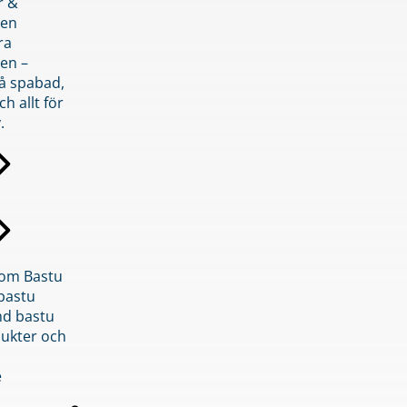
r &
den
ra
en –
på spabad,
ch allt för
.
inom Bastu
bastu
d bastu
ukter och
e