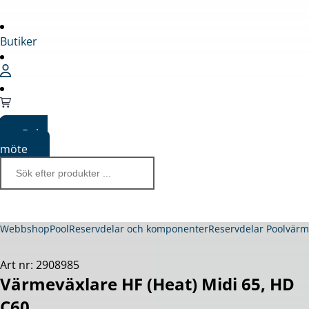
Butiker
Boka
möte
Webbshop
Pool
Reservdelar och komponenter
Reservdelar Poolvär
Art nr: 2908985
Värmeväxlare HF (Heat) Midi 65, HD
C60