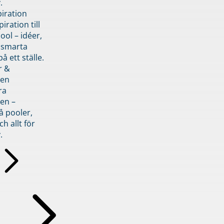
.
piration
iration till
ol – idéer,
h smarta
å ett ställe.
r &
den
ra
en –
å pooler,
ch allt för
.