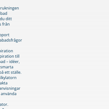
brukningen
abad
du ditt
s från
pport
pabadsfrågor
piration
iration till
ad – idéer,
h smarta
å ett ställe.
lkylatorn
akta
anvisningar
 använda
ator.