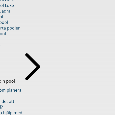
ol Luxe
uadra
ol
pool
rta poolen
ool
e
din pool
inom planera
 det att
l?
u hjälp med