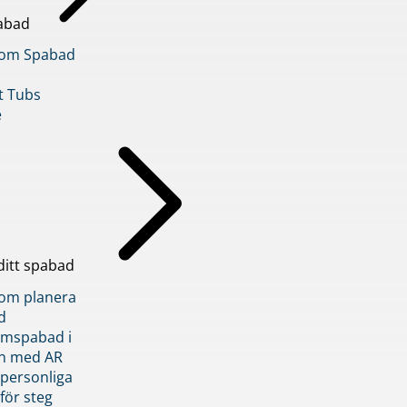
abad
inom Spabad
t Tubs
e
ditt spabad
inom planera
d
römspabad i
n med AR
 personliga
 för steg