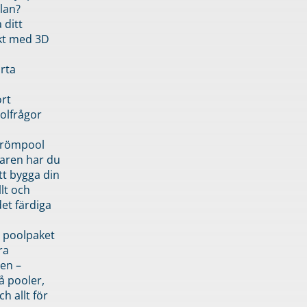
lan?
 ditt
kt med 3D
rta
rt
olfrågor
drömpool
garen har du
tt bygga din
llt och
et färdiga
 poolpaket
ra
en –
å pooler,
ch allt för