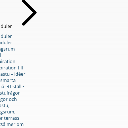
duler
duler
duler
ngsrum
l
piration
iration till
stu – idéer,
h smarta
å ett ställe.
stufrågor
ågor och
astu,
ngsrum,
er terrass.
ckså mer om