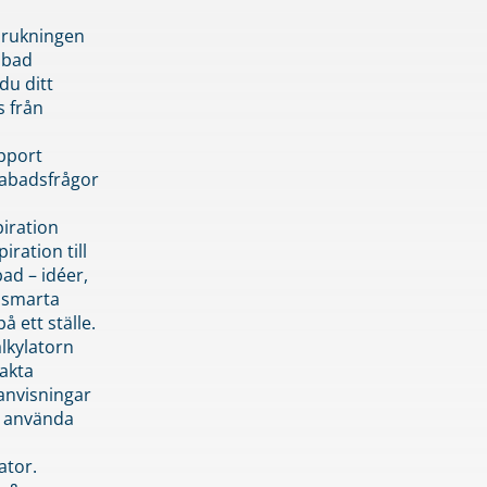
brukningen
abad
du ditt
s från
pport
pabadsfrågor
piration
iration till
ad – idéer,
h smarta
å ett ställe.
lkylatorn
akta
anvisningar
 använda
ator.