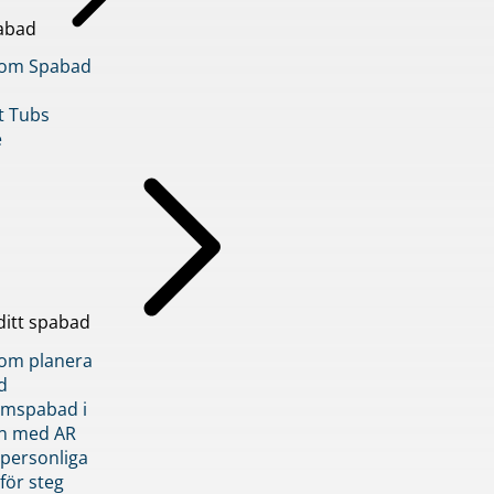
abad
inom Spabad
t Tubs
e
ditt spabad
inom planera
d
römspabad i
n med AR
 personliga
 för steg