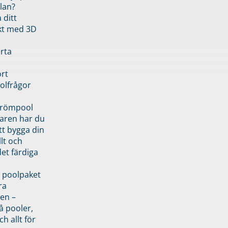
lan?
 ditt
kt med 3D
rta
rt
olfrågor
drömpool
garen har du
tt bygga din
llt och
et färdiga
 poolpaket
ra
en –
å pooler,
ch allt för