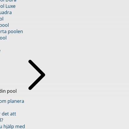
ol Luxe
uadra
ol
pool
rta poolen
ool
e
din pool
inom planera
 det att
l?
u hjälp med