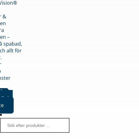
nVision®
r &
den
ra
en –
på spabad,
ch allt för
.
r
p
nster
iker
Boka
te