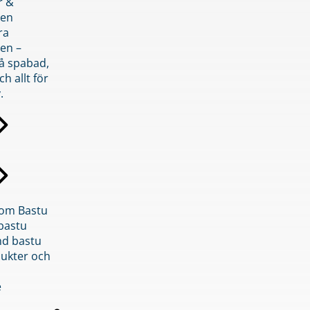
r &
den
ra
en –
på spabad,
ch allt för
.
inom Bastu
bastu
d bastu
ukter och
e