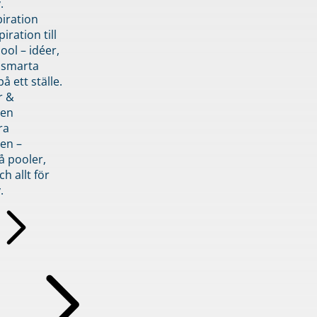
.
piration
iration till
ol – idéer,
h smarta
å ett ställe.
r &
den
ra
en –
å pooler,
ch allt för
.