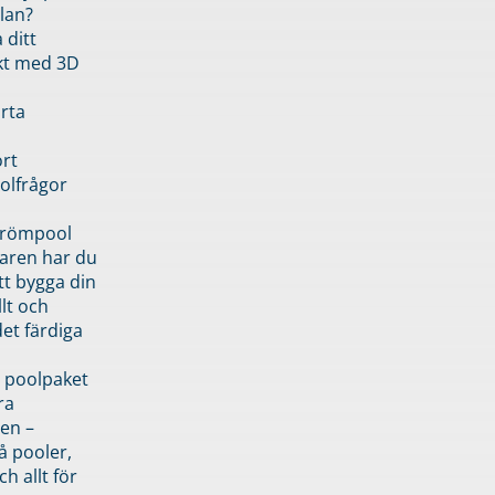
lan?
 ditt
kt med 3D
rta
rt
olfrågor
drömpool
garen har du
tt bygga din
llt och
et färdiga
 poolpaket
ra
en –
å pooler,
ch allt för