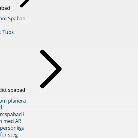
abad
inom Spabad
t Tubs
e
ditt spabad
inom planera
d
römspabad i
n med AR
 personliga
 för steg