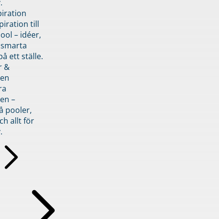
.
piration
iration till
ol – idéer,
h smarta
å ett ställe.
r &
den
ra
en –
å pooler,
ch allt för
.