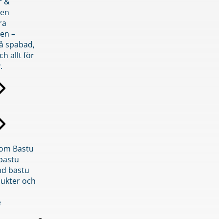
r &
den
ra
en –
på spabad,
ch allt för
.
inom Bastu
bastu
d bastu
ukter och
e