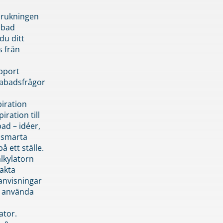
brukningen
abad
du ditt
s från
pport
pabadsfrågor
piration
iration till
ad – idéer,
h smarta
å ett ställe.
lkylatorn
akta
anvisningar
 använda
ator.