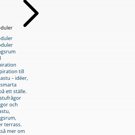
duler
duler
duler
ngsrum
l
piration
iration till
stu – idéer,
h smarta
å ett ställe.
stufrågor
ågor och
astu,
ngsrum,
er terrass.
ckså mer om