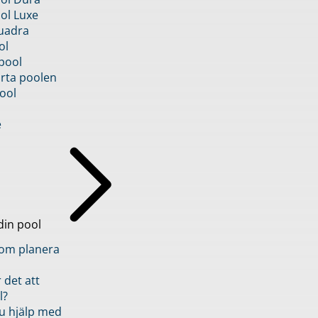
ol Luxe
uadra
ol
pool
rta poolen
ool
e
din pool
inom planera
 det att
l?
u hjälp med