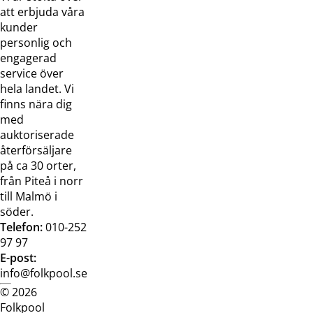
Om oss
Samarbeten
att erbjuda våra
Kontakta
Pressreleaser och
kunder
oss
bilder
personlig och
Jobba hos
Visselblåsarfunktion
engagerad
oss
service över
Broschyrer
hela landet. Vi
finns nära dig
med
auktoriserade
återförsäljare
på ca 30 orter,
från Piteå i norr
till Malmö i
söder.
Telefon:
010-252
97 97
E-post:
info@folkpool.se
© 2026
Dataskyddspolicy
Cookiepolicy
Köpvillkor
Köpvill
Folkpool
webb
butik