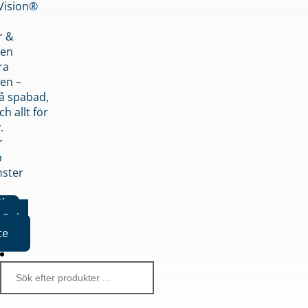
nVision®
r &
den
ra
en –
på spabad,
ch allt för
.
r
p
nster
iker
Boka
te