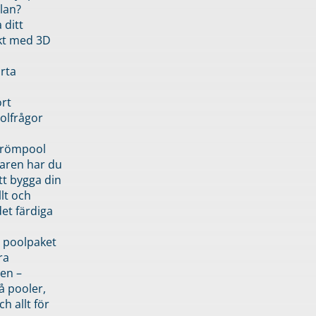
lan?
 ditt
kt med 3D
rta
rt
olfrågor
drömpool
garen har du
tt bygga din
llt och
et färdiga
 poolpaket
ra
en –
å pooler,
ch allt för