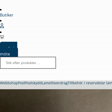
Butiker
Boka
möte
Webbshop
Pool
Poolskydd
Lamellöverdrag
Tillbehör / reservdelar la