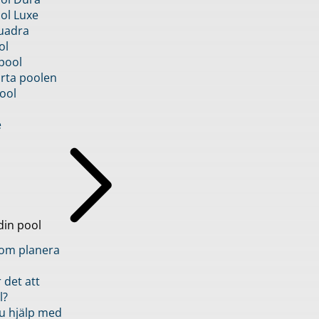
ol Luxe
uadra
ol
pool
rta poolen
ool
e
din pool
inom planera
 det att
l?
u hjälp med