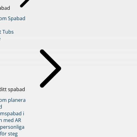
abad
inom Spabad
t Tubs
e
ditt spabad
inom planera
d
römspabad i
n med AR
 personliga
 för steg