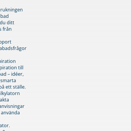
brukningen
abad
du ditt
s från
pport
pabadsfrågor
piration
iration till
ad – idéer,
h smarta
å ett ställe.
lkylatorn
akta
anvisningar
 använda
ator.