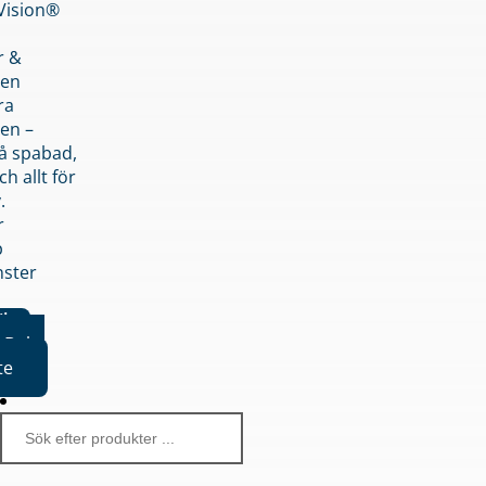
nVision®
r &
den
ra
en –
på spabad,
ch allt för
.
r
p
nster
iker
Boka
te