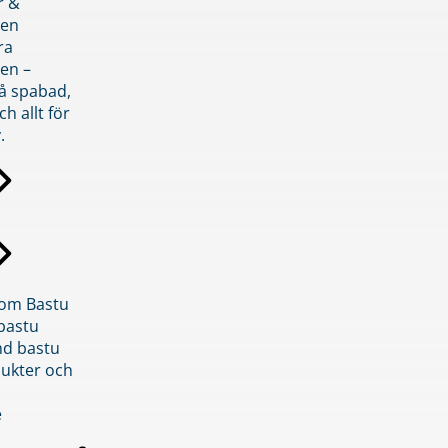
r &
den
ra
en –
på spabad,
ch allt för
.
inom Bastu
bastu
d bastu
ukter och
e