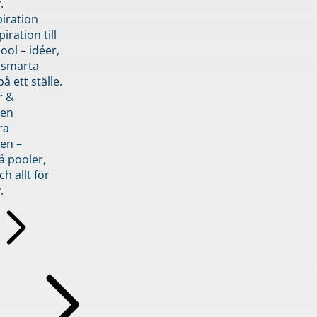
.
piration
iration till
ol – idéer,
h smarta
å ett ställe.
r &
den
ra
en –
å pooler,
ch allt för
.