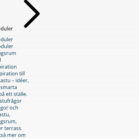
duler
duler
duler
ngsrum
l
piration
iration till
stu – idéer,
h smarta
å ett ställe.
stufrågor
ågor och
astu,
ngsrum,
er terrass.
ckså mer om