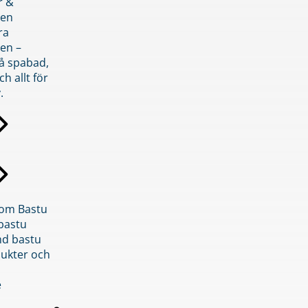
r &
den
ra
en –
på spabad,
ch allt för
.
inom Bastu
bastu
d bastu
ukter och
e