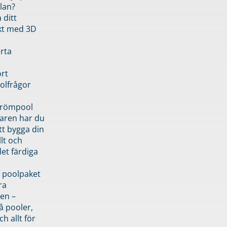
lan?
 ditt
kt med 3D
rta
rt
olfrågor
drömpool
garen har du
tt bygga din
llt och
et färdiga
 poolpaket
ra
en –
å pooler,
ch allt för