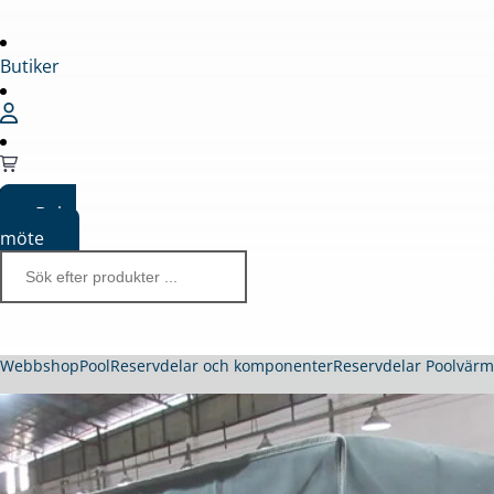
Butiker
Boka
möte
Webbshop
Pool
Reservdelar och komponenter
Reservdelar Poolvär