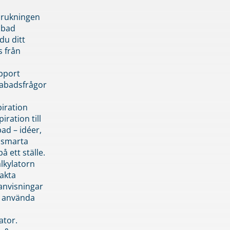
brukningen
abad
du ditt
s från
pport
pabadsfrågor
piration
iration till
ad – idéer,
h smarta
å ett ställe.
lkylatorn
akta
anvisningar
 använda
ator.