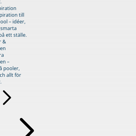
.
piration
iration till
ol – idéer,
h smarta
å ett ställe.
r &
den
ra
en –
å pooler,
ch allt för
.