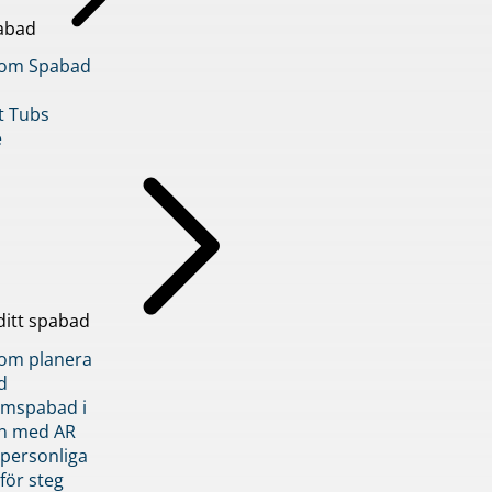
abad
inom Spabad
t Tubs
e
ditt spabad
inom planera
d
römspabad i
n med AR
 personliga
 för steg