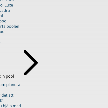
ol Luxe
uadra
ol
pool
rta poolen
ool
e
din pool
inom planera
 det att
l?
u hjälp med