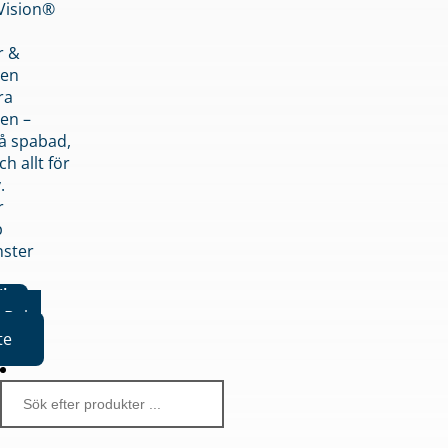
nVision®
r &
den
ra
en –
på spabad,
ch allt för
.
r
p
nster
iker
Boka
te