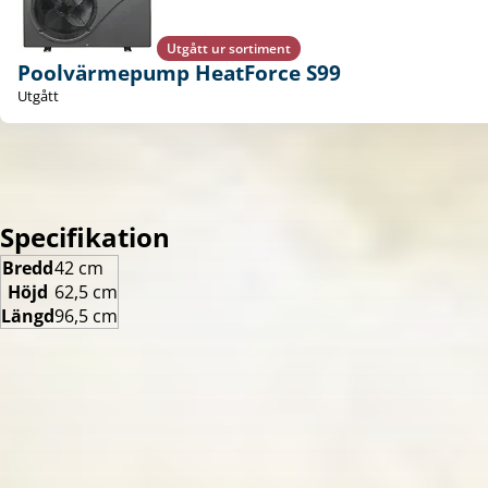
Utgått ur sortiment
Poolvärmepump HeatForce S99
Utgått
Specifikation
Bredd
42 cm
Höjd
62,5 cm
Längd
96,5 cm