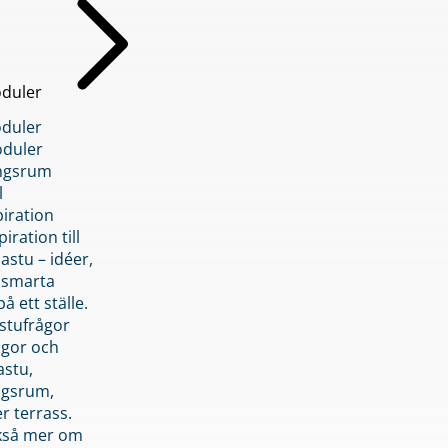
duler
duler
duler
ngsrum
l
piration
iration till
stu – idéer,
h smarta
å ett ställe.
stufrågor
ågor och
astu,
ngsrum,
er terrass.
ckså mer om