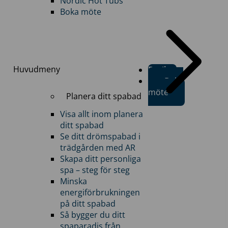
Nordic Hot Tubs
Boka möte
Huvudmeny
Butiker
Boka
möte
Planera ditt spabad
Visa allt inom planera
ditt spabad
Se ditt drömspabad i
trädgården med AR
Skapa ditt personliga
spa – steg för steg
Minska
energiförbrukningen
på ditt spabad
Så bygger du ditt
spaparadis från