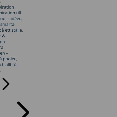
.
piration
iration till
ol – idéer,
h smarta
å ett ställe.
r &
den
ra
en –
å pooler,
ch allt för
.