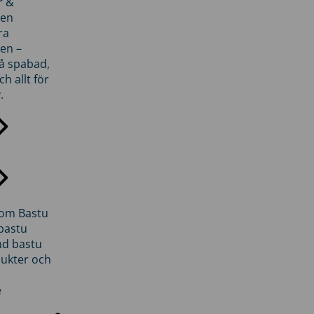
r &
den
ra
en –
på spabad,
ch allt för
.
inom Bastu
bastu
d bastu
ukter och
e