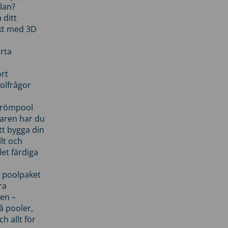
lan?
 ditt
kt med 3D
rta
rt
olfrågor
drömpool
garen har du
tt bygga din
llt och
et färdiga
 poolpaket
ra
en –
å pooler,
ch allt för