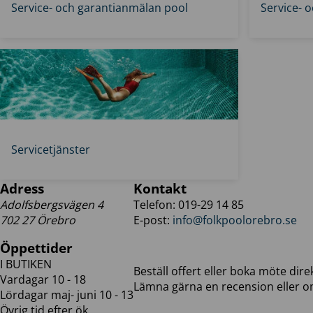
Service- och garantianmälan pool
Service- 
Servicetjänster
Adress
Kontakt
Adolfsbergsvägen 4
Telefon: 019-29 14 85
702 27 Örebro
E-post:
info@folkpoolorebro.se
Öppettider
I BUTIKEN
Beställ offert eller boka möte dir
Vardagar 10 - 18
Lämna gärna en recension eller o
Lördagar maj- juni 10 - 13
Övrig tid efter ök.