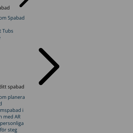
abad
inom Spabad
t Tubs
e
ditt spabad
inom planera
d
römspabad i
n med AR
 personliga
 för steg