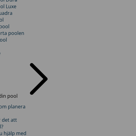
ol Luxe
uadra
ol
pool
rta poolen
ool
e
din pool
inom planera
 det att
l?
u hjälp med