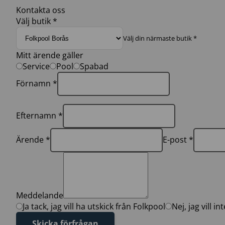
Kontakta oss
Välj butik *
Välj din närmaste butik *
Mitt ärende gäller
Service
Pool
Spabad
Förnamn *
Efternamn *
Ärende *
E-post *
Meddelande
Ja tack, jag vill ha utskick från Folkpool
Nej, jag vill i
Skicka förfrågan