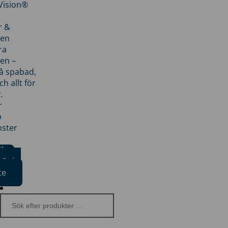
nVision®
r &
den
ra
en –
på spabad,
ch allt för
.
r
p
nster
iker
Boka
te