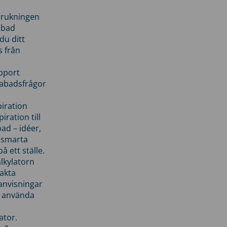
brukningen
abad
du ditt
s från
pport
pabadsfrågor
piration
iration till
ad – idéer,
h smarta
å ett ställe.
lkylatorn
akta
anvisningar
 använda
ator.