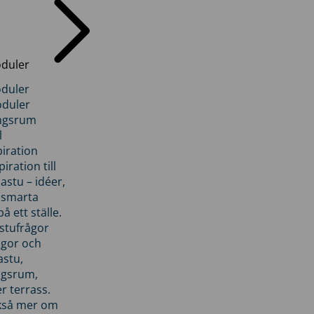
duler
duler
duler
ngsrum
l
piration
iration till
stu – idéer,
h smarta
å ett ställe.
stufrågor
ågor och
astu,
ngsrum,
er terrass.
ckså mer om