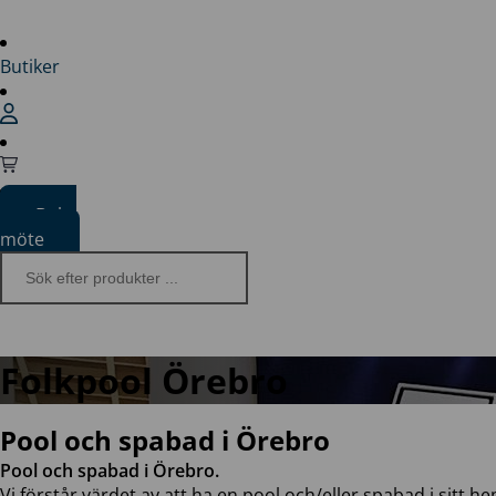
Butiker
Boka
möte
Folkpool Örebro
Pool och spabad i Örebro
Pool och spabad i Örebro.
Vi förstår värdet av att ha en pool och/eller spabad i sitt hem