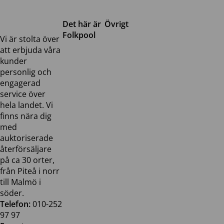
Det här är
Övrigt
Folkpool
Servicetjänster
Vi är stolta över
Om oss
Samarbeten
att erbjuda våra
Kontakta
Pressreleaser och
kunder
oss
bilder
personlig och
Jobba hos
Visselblåsarfunktion
engagerad
oss
service över
Broschyrer
hela landet. Vi
finns nära dig
med
auktoriserade
återförsäljare
på ca 30 orter,
från Piteå i norr
till Malmö i
söder.
Telefon:
010-252
97 97