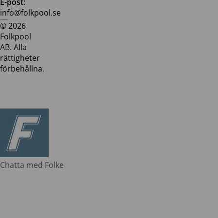
E-post:
info@folkpool.se
© 2026
Dataskyddspolicy
Cookiepolicy
Köpvillkor
Köpvill
Folkpool
webb
butik
AB. Alla
rättigheter
förbehållna.
Chatta med Folke