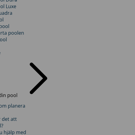
ol Luxe
uadra
ol
pool
rta poolen
ool
e
din pool
inom planera
 det att
l?
u hjälp med