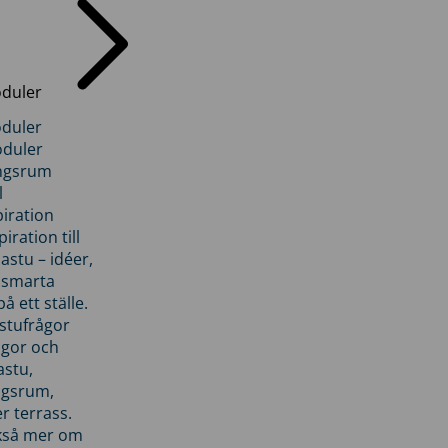
duler
duler
duler
ngsrum
l
piration
iration till
stu – idéer,
h smarta
å ett ställe.
stufrågor
ågor och
astu,
ngsrum,
er terrass.
ckså mer om