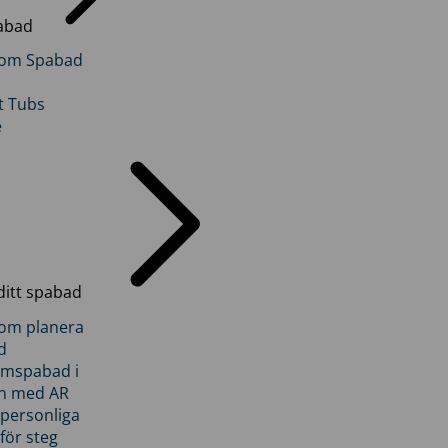
abad
inom Spabad
t Tubs
e
ditt spabad
inom planera
d
römspabad i
n med AR
 personliga
 för steg