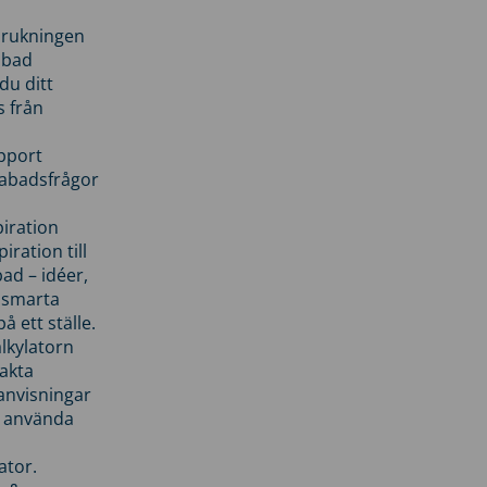
brukningen
abad
du ditt
s från
pport
pabadsfrågor
piration
iration till
ad – idéer,
h smarta
å ett ställe.
lkylatorn
akta
anvisningar
 använda
ator.