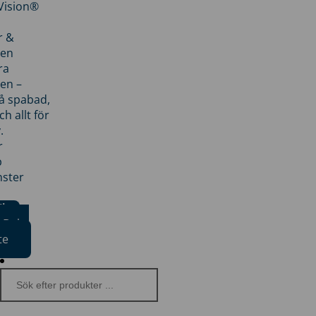
nVision®
r &
den
ra
en –
på spabad,
ch allt för
.
r
p
nster
iker
Boka
te