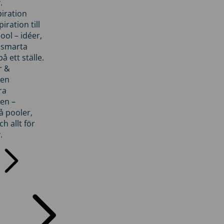
.
piration
iration till
ol – idéer,
h smarta
å ett ställe.
r &
den
ra
en –
å pooler,
ch allt för
.