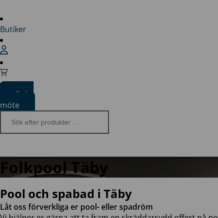
Butiker
Boka
möte
Folkpool Täby
Pool och spabad i Täby
Låt oss förverkliga er pool- eller spadröm
Vi hjälper er gärna att ta fram en skräddarsydd offert på p