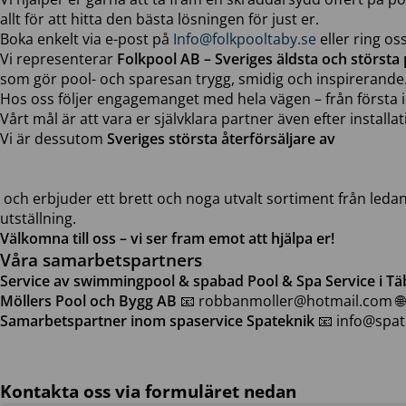
allt för att hitta den bästa lösningen för just er.
Boka enkelt via e-post på
Info@folkpooltaby.se
eller ring os
Vi representerar
Folkpool AB – Sveriges äldsta och största 
som gör pool- och sparesan trygg, smidig och inspirerande
Hos oss följer engagemanget med hela vägen – från första idé
Vårt mål är att vara er självklara partner även efter instal
Vi är dessutom
Sveriges största återförsäljare av
och erbjuder ett brett och noga utvalt sortiment från ledand
utställning.
Välkomna till oss – vi ser fram emot att hjälpa er!
Våra samarbetspartners
Service av swimmingpool & spabad
Pool & Spa Service i T
Möllers Pool och Bygg AB
📧 robbanmoller@hotmail.com 
Samarbetspartner inom spaservice
Spateknik
📧 info@spate
Kontakta oss via formuläret nedan