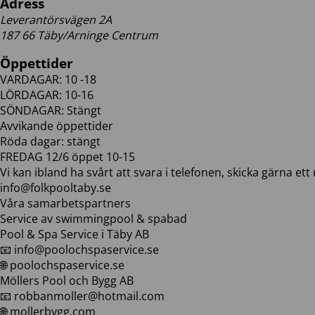
Adress
Leverantörsvägen 2A
187 66 Täby/Arninge Centrum
Öppettider
VARDAGAR: 10 -18
LÖRDAGAR: 10-16
SÖNDAGAR: Stängt
Avvikande öppettider
Röda dagar: stängt
FREDAG 12/6 öppet 10-15
Vi kan ibland ha svårt att svara i telefonen, skicka gärna ett 
info@folkpooltaby.se
Våra samarbetspartners
Service av swimmingpool & spabad
Pool & Spa Service i Täby AB
📧 info@poolochspaservice.se
🌐 poolochspaservice.se
Möllers Pool och Bygg AB
📧 robbanmoller@hotmail.com
🌐 mollerbygg.com