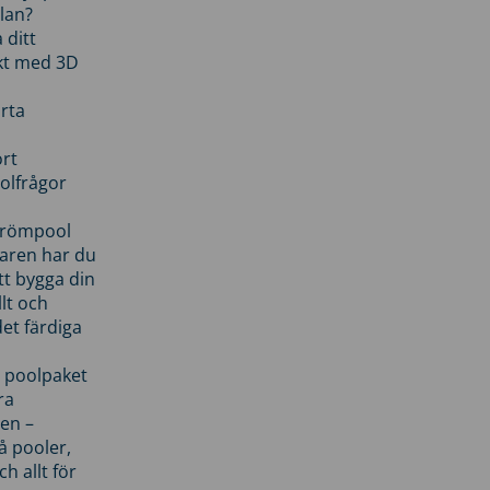
lan?
 ditt
kt med 3D
rta
rt
olfrågor
drömpool
garen har du
tt bygga din
llt och
et färdiga
 poolpaket
ra
en –
å pooler,
ch allt för