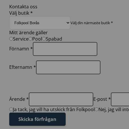
Kontakta oss
Välj butik *
Välj din närmaste butik *
Mitt ärende gäller
Service
Pool
Spabad
Förnamn *
Efternamn *
Ärende *
E-post *
Ja tack, jag vill ha utskick från Folkpool
Nej, jag vill i
Skicka förfrågan