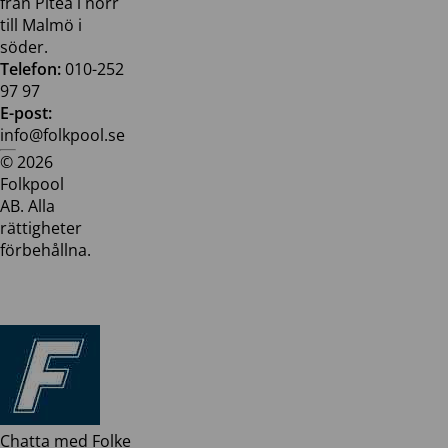
från Piteå i norr
till Malmö i
söder.
Telefon:
010-252
97 97
E-post:
info@folkpool.se
© 2026
Dataskyddspolicy
Cookiepolicy
Köpvillkor
Köpvill
Folkpool
webb
butik
AB. Alla
rättigheter
förbehållna.
Chatta med Folke