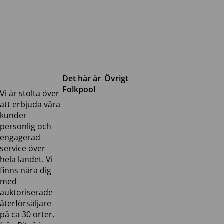
Det här är
Övrigt
Folkpool
Servicetjänster
Vi är stolta över
Om oss
Samarbeten
att erbjuda våra
Kontakta
Pressreleaser och
kunder
oss
bilder
personlig och
Jobba hos
Visselblåsarfunktion
engagerad
oss
service över
Broschyrer
hela landet. Vi
finns nära dig
med
auktoriserade
återförsäljare
på ca 30 orter,