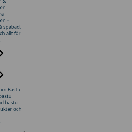
r &
den
ra
en –
på spabad,
ch allt för
.
inom Bastu
bastu
d bastu
ukter och
e