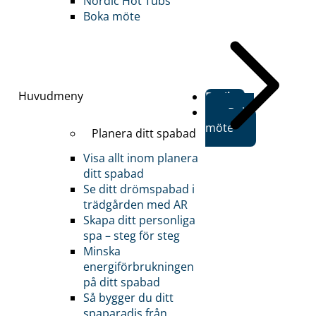
Nordic Hot Tubs
Boka möte
Huvudmeny
Butiker
Boka
möte
Planera ditt spabad
Visa allt inom planera
ditt spabad
Se ditt drömspabad i
trädgården med AR
Skapa ditt personliga
spa – steg för steg
Minska
energiförbrukningen
på ditt spabad
Så bygger du ditt
spaparadis från