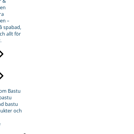
r &
den
ra
en –
på spabad,
ch allt för
.
inom Bastu
bastu
d bastu
ukter och
e