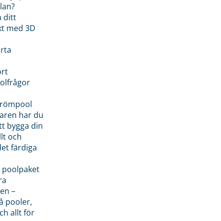
lan?
 ditt
kt med 3D
rta
rt
olfrågor
drömpool
garen har du
tt bygga din
llt och
et färdiga
 poolpaket
ra
en –
å pooler,
ch allt för