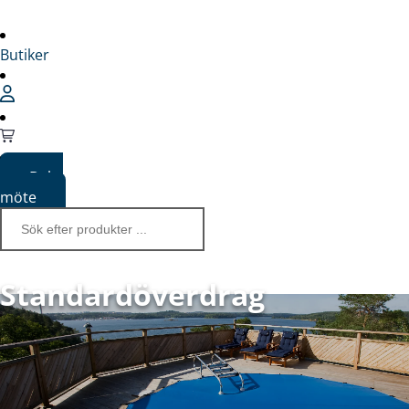
Butiker
Boka
möte
Standardöverdrag