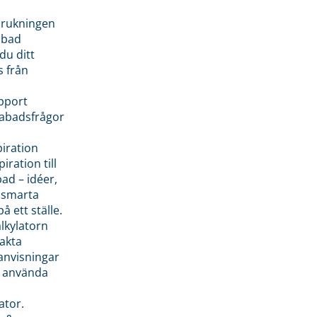
brukningen
abad
du ditt
s från
pport
pabadsfrågor
piration
iration till
ad – idéer,
h smarta
å ett ställe.
lkylatorn
akta
anvisningar
 använda
ator.