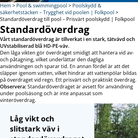
Hem
>
Pool & swimmingpool
>
Poolskydd &
säkerhetstäcken – Trygghet vid poolen | Folkpool
>
Standardöverdrag till pool – Prisvärt poolskydd | Folkpool
Standardöverdrag
Vårt standardöverdrag är tillverkat i en stark, tätvävd och
UVstabiliserad blå HD-PE-väv.
Den låga vikten gör överdraget smidigt att hantera vid av-
och påtagning, vilket underlättar den dagliga
användningen och sparar tid. En annan fördel är att det
släpper igenom vatten, vilket hindrar att vattenpölar bildas
på överdraget vid regn. Ett prisvärt och praktiskt överdrag.
Observera:
Standardöverdraget är avsett för användning
under poolsäsong och är inte anpassat som
vinteröverdrag.
Låg vikt och
slitstark väv i