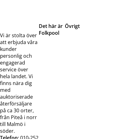
Det här är
Övrigt
Folkpool
Servicetjänster
Vi är stolta över
Om oss
Samarbeten
att erbjuda våra
Kontakta
Pressreleaser och
kunder
oss
bilder
personlig och
Jobba hos
Visselblåsarfunktion
engagerad
oss
service över
Broschyrer
hela landet. Vi
finns nära dig
med
auktoriserade
återförsäljare
på ca 30 orter,
från Piteå i norr
till Malmö i
söder.
Telefon:
010-252