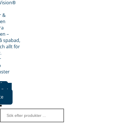
nVision®
r &
den
ra
en –
på spabad,
ch allt för
.
r
p
nster
iker
Boka
te