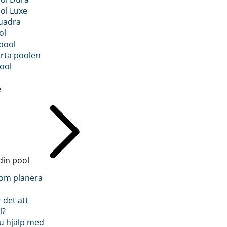
ol Luxe
uadra
ol
pool
rta poolen
ool
e
din pool
inom planera
 det att
l?
u hjälp med