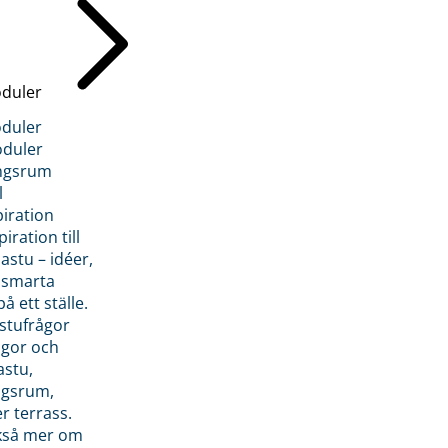
duler
duler
duler
ngsrum
l
piration
iration till
stu – idéer,
h smarta
å ett ställe.
stufrågor
ågor och
astu,
ngsrum,
er terrass.
ckså mer om