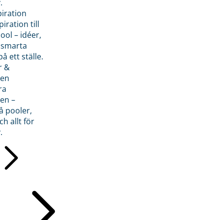
.
piration
iration till
ol – idéer,
h smarta
å ett ställe.
r &
den
ra
en –
å pooler,
ch allt för
.