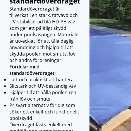
standardöverdraget
Standardöverdraget är
tillverkat i en stark, tätvävd och
UV-stabiliserad blå HD-PE-väv
som ger ett pålitligt skydd
under poolsäsongen. Materialet
är utvecklat för att tåla daglig
användning och hjälpa till att
skydda poolen mot smuts, löv
och andra föroreningar.
Fördelar med
standardöverdraget:
Lätt och praktiskt att hantera
Slitstark och UV-beständig väv
Hjälper till att hålla poolen ren
från löv och smuts
Prisvärt alternativ för dig som
söker ett enkelt och funktionellt
poolskydd
Överdraget fästs enkelt med
medföljande gummistroppar