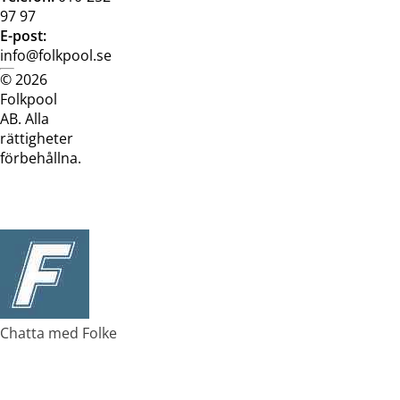
97 97
E-post:
info@folkpool.se
© 2026
Dataskyddspolicy
Cookiepolicy
Köpvillkor
Köpvill
Folkpool
webb
butik
AB. Alla
rättigheter
förbehållna.
Chatta med Folke