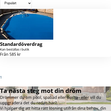
Standardöverdrag
Kan beställas i butik
Från 585 kr
1
Ta nästa steg mot din dröm
Drömmer du om pool, spabad eller bastu - eller vill du
uppgradera det du redan har?
Vi hjälper dig att hitta rätt lösning utifrån dina behov, din