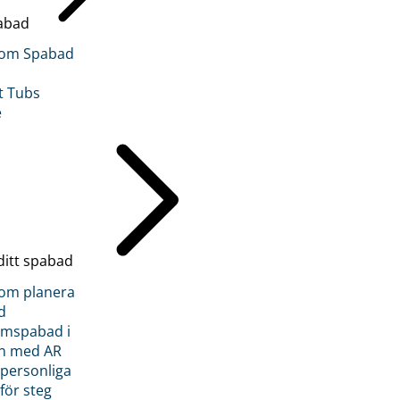
abad
inom Spabad
t Tubs
e
ditt spabad
inom planera
d
römspabad i
n med AR
 personliga
 för steg