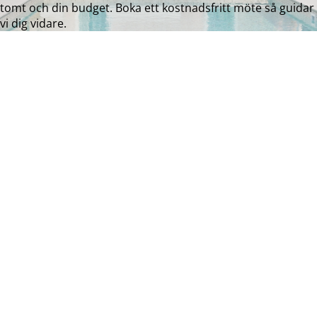
tomt och din budget. Boka ett kostnadsfritt möte så guidar
vi dig vidare.