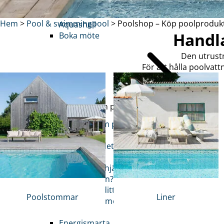
Energismarta poolen
Glasfiberpool
Hem
>
Pool & swimmingpool
>
Poolshop – Köp poolprodukte
Aquashell
Handla
Boka möte
Den utrustn
För att hålla poolvatt
Planera din pool
Visa allt inom planera
din pool
Vad kostar det att
bygga pool?
Behöver du hjälp med
bygganmälan?
Visualisera ditt
Poolstommar
Liner
poolprojekt med 3D
Visuals
Energismarta