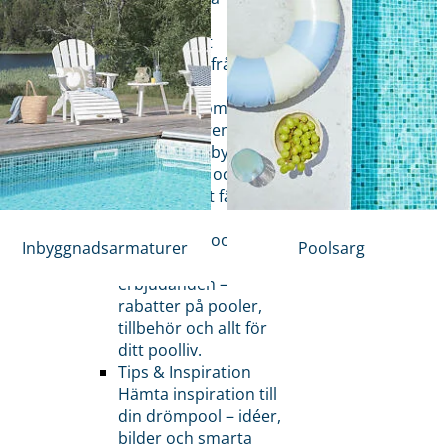
lösningar
Poolsupport
Vanliga poolfrågor
Bygg din drömpool
I poolbyggaren har du
chansen att bygga din
pool visuellt och
kunna se det färdiga
resultatet.
Kompletta poolpaket
Inbyggnadsarmaturer
Poolsarg
Kolla in våra
erbjudanden –
rabatter på pooler,
tillbehör och allt för
ditt poolliv.
Tips & Inspiration
Hämta inspiration till
din drömpool – idéer,
bilder och smarta