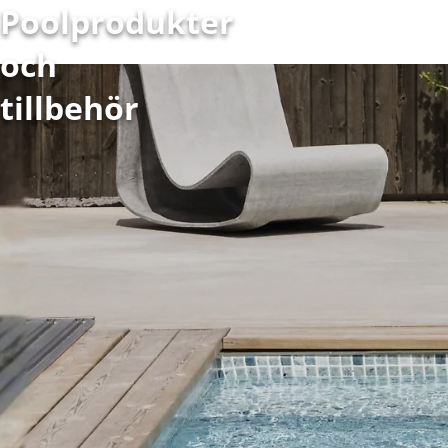
Poolprodukter
och
tillbehör
Pool
Köpa pool
Visa allt inom pool
Thermopool Dura
Thermopool Luxe
Träpool Quadra
Gardenpool
Långsmal pool