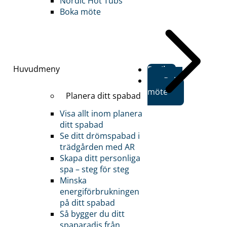
Nordic Hot Tubs
Boka möte
Huvudmeny
Butiker
Boka
möte
Planera ditt spabad
Visa allt inom planera
ditt spabad
Se ditt drömspabad i
trädgården med AR
Skapa ditt personliga
spa – steg för steg
Minska
energiförbrukningen
på ditt spabad
Så bygger du ditt
spaparadis från