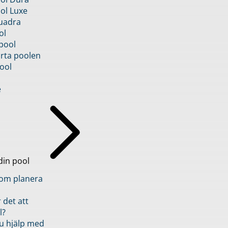
ol Luxe
uadra
ol
pool
rta poolen
ool
e
din pool
inom planera
 det att
l?
u hjälp med