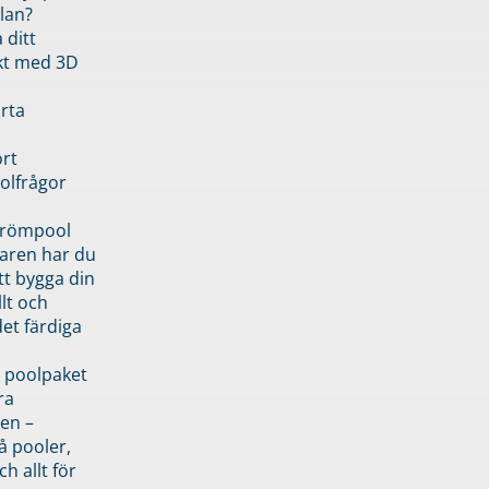
lan?
 ditt
kt med 3D
rta
rt
olfrågor
drömpool
garen har du
tt bygga din
llt och
et färdiga
 poolpaket
ra
en –
å pooler,
ch allt för