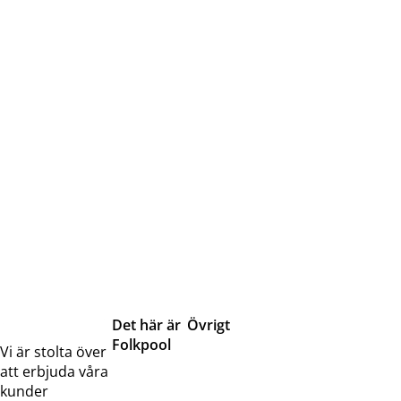
Det här är
Övrigt
Folkpool
Servicetjänster
Vi är stolta över
Om oss
Samarbeten
att erbjuda våra
Kontakta
Pressreleaser och
kunder