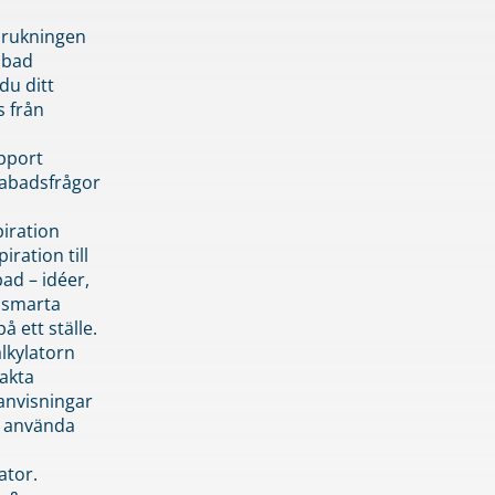
brukningen
abad
du ditt
s från
pport
pabadsfrågor
piration
iration till
ad – idéer,
h smarta
å ett ställe.
lkylatorn
akta
anvisningar
 använda
ator.