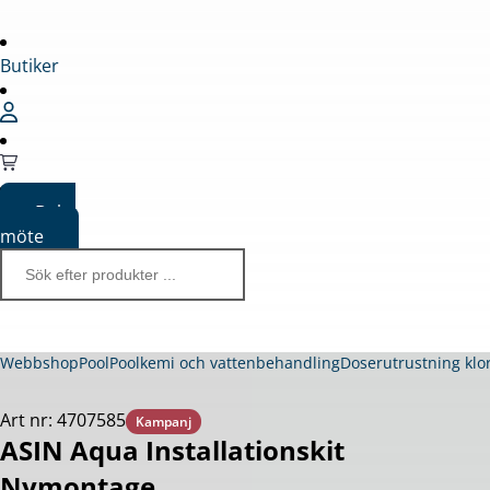
Butiker
Boka
möte
Webbshop
Pool
Poolkemi och vattenbehandling
Doserutrustning klo
Art nr: 4707585
Kampanj
ASIN Aqua Installationskit
Nymontage