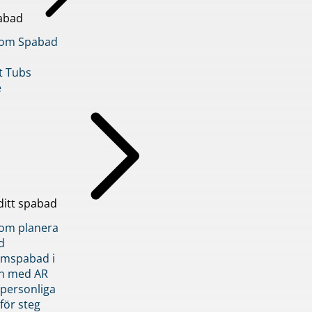
abad
inom Spabad
t Tubs
e
ditt spabad
inom planera
d
römspabad i
n med AR
 personliga
 för steg