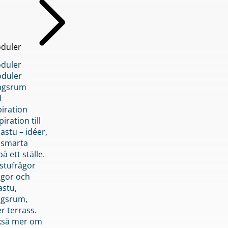
duler
duler
duler
ngsrum
l
piration
iration till
stu – idéer,
h smarta
å ett ställe.
stufrågor
ågor och
astu,
ngsrum,
er terrass.
ckså mer om