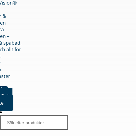
nVision®
r &
den
ra
en –
på spabad,
ch allt för
.
r
p
nster
iker
Boka
te