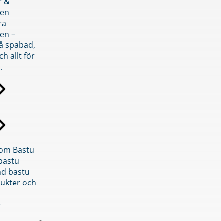
r &
den
ra
en –
på spabad,
ch allt för
.
inom Bastu
bastu
d bastu
ukter och
e