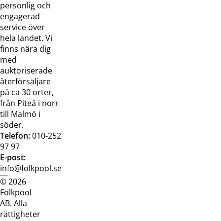
oss
bilder
personlig och
Jobba hos
Visselblåsarfunktion
engagerad
oss
service över
Broschyrer
hela landet. Vi
finns nära dig
med
auktoriserade
återförsäljare
på ca 30 orter,
från Piteå i norr
till Malmö i
söder.
Telefon:
010-252
97 97
E-post:
info@folkpool.se
© 2026
Dataskyddspolicy
Cookiepolicy
Köpvillkor
Köpvill
Folkpool
webb
butik
AB. Alla
rättigheter