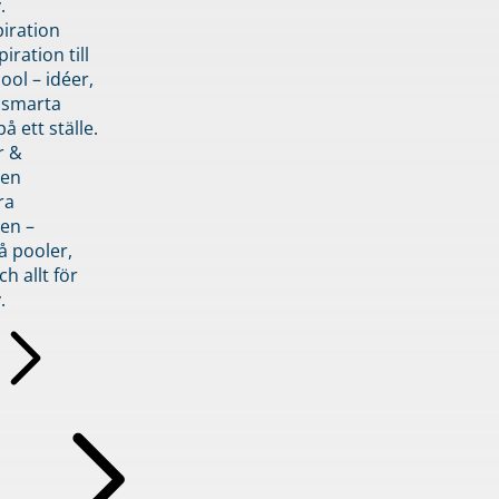
.
piration
iration till
ol – idéer,
h smarta
å ett ställe.
r &
den
ra
en –
å pooler,
ch allt för
.