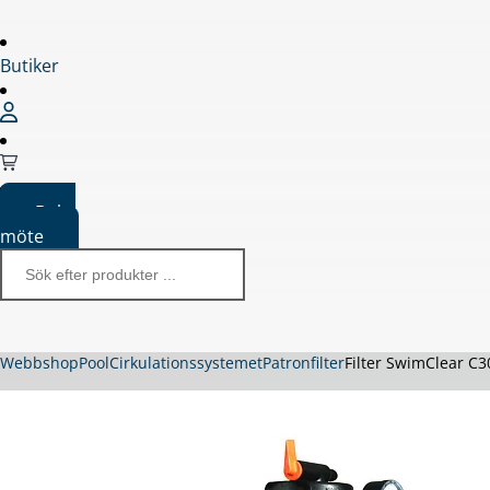
Butiker
Boka
möte
Webbshop
Pool
Cirkulationssystemet
Patronfilter
Filter SwimClear C