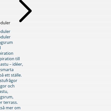
duler
duler
duler
ngsrum
l
piration
iration till
stu – idéer,
h smarta
å ett ställe.
stufrågor
ågor och
astu,
ngsrum,
er terrass.
ckså mer om