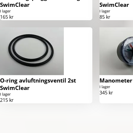
SwimClear
SwimClear
I lager
I lager
165 kr
85 kr
O-ring avluftningsventil 2st
Manometer
SwimClear
I lager
345 kr
I lager
215 kr