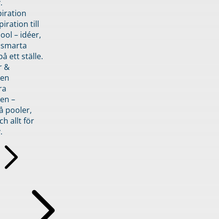
.
piration
iration till
ol – idéer,
h smarta
å ett ställe.
r &
den
ra
en –
å pooler,
ch allt för
.