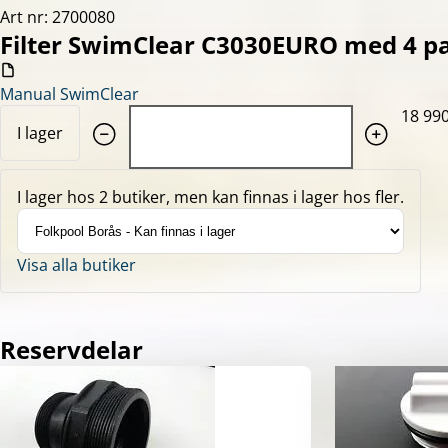
Art nr: 2700080
Filter SwimClear C3030EURO med 4 p
Manual SwimClear
Quantity: 1
18 990
I lager
I lager hos 2 butiker, men kan finnas i lager hos fler.
Visa alla butiker
Reservdelar