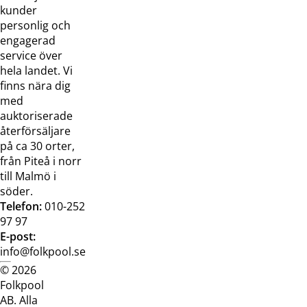
Kontakta
Pressreleaser och
kunder
oss
bilder
personlig och
Jobba hos
Visselblåsarfunktion
engagerad
oss
service över
Broschyrer
hela landet. Vi
finns nära dig
med
auktoriserade
återförsäljare
på ca 30 orter,
från Piteå i norr
till Malmö i
söder.
Telefon:
010-252
97 97
E-post:
info@folkpool.se
© 2026
Dataskyddspolicy
Cookiepolicy
Köpvillkor
Köpvill
Folkpool
webb
butik
AB. Alla