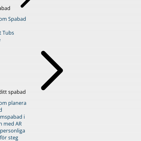
abad
inom Spabad
t Tubs
e
ditt spabad
inom planera
d
römspabad i
n med AR
 personliga
 för steg