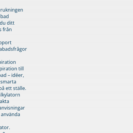
brukningen
abad
du ditt
s från
pport
pabadsfrågor
piration
iration till
ad – idéer,
h smarta
å ett ställe.
lkylatorn
akta
anvisningar
 använda
ator.