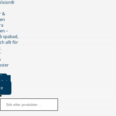
nVision®
r &
den
ra
en –
på spabad,
ch allt för
.
r
p
nster
iker
Boka
te