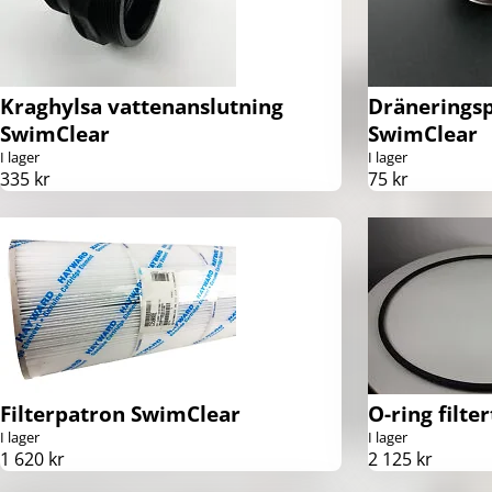
Kraghylsa vattenanslutning
Dräneringsp
SwimClear
SwimClear
I lager
I lager
335 kr
75 kr
Filterpatron SwimClear
O-ring filt
I lager
I lager
1 620 kr
2 125 kr