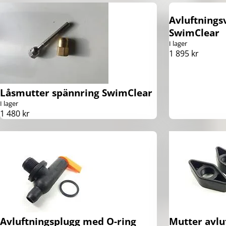
Avluftnings
SwimClear
I lager
1 895 kr
Låsmutter spännring SwimClear
I lager
1 480 kr
Avluftningsplugg med O-ring
Mutter avlu