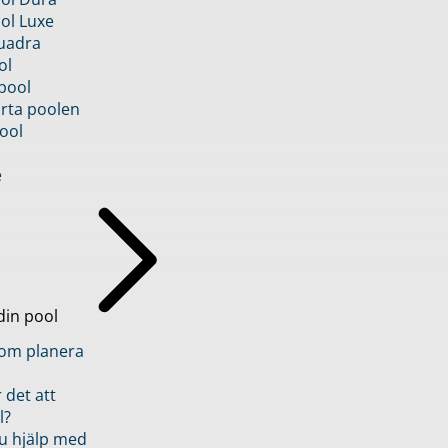
ol Luxe
uadra
ol
pool
rta poolen
ool
e
din pool
inom planera
 det att
l?
u hjälp med