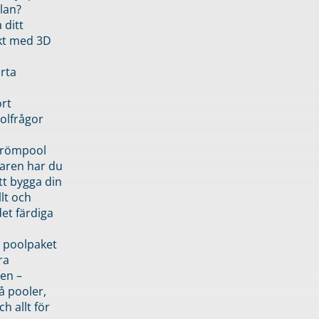
lan?
 ditt
kt med 3D
rta
rt
olfrågor
drömpool
garen har du
tt bygga din
llt och
et färdiga
 poolpaket
ra
en –
å pooler,
ch allt för