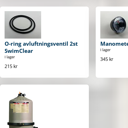
O-ring avluftningsventil 2st
Manomete
SwimClear
I lager
I lager
345 kr
215 kr