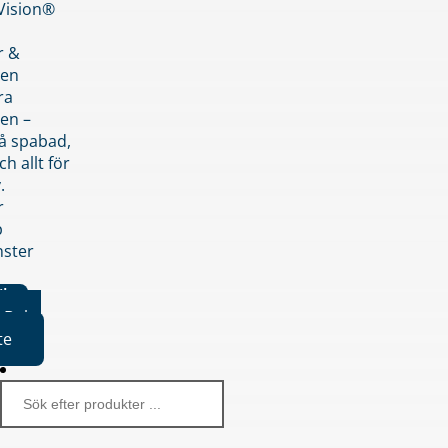
nVision®
r &
den
ra
en –
på spabad,
ch allt för
.
r
p
nster
iker
Boka
te