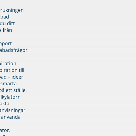
brukningen
abad
du ditt
s från
pport
pabadsfrågor
piration
iration till
ad – idéer,
h smarta
å ett ställe.
lkylatorn
akta
anvisningar
 använda
ator.