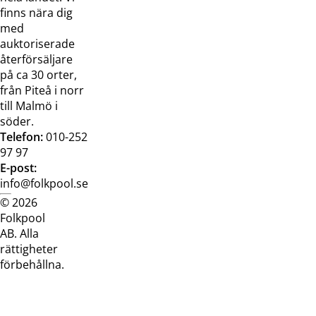
finns nära dig
med
auktoriserade
återförsäljare
på ca 30 orter,
från Piteå i norr
till Malmö i
söder.
Telefon:
010-252
97 97
E-post:
info@folkpool.se
© 2026
Dataskyddspolicy
Cookiepolicy
Köpvillkor
Köpvill
Folkpool
webb
butik
AB. Alla
rättigheter
förbehållna.