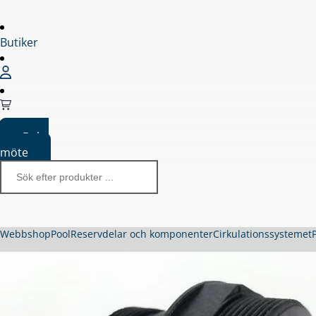
Butiker
Boka
möte
Webbshop
Pool
Reservdelar och komponenter
Cirkulationssystemet