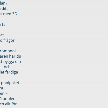
lan?
 ditt
kt med 3D
rta
rt
olfrågor
drömpool
garen har du
tt bygga din
llt och
et färdiga
 poolpaket
ra
en –
å pooler,
ch allt för