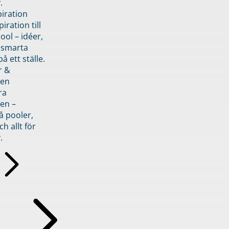
.
piration
iration till
ol – idéer,
h smarta
å ett ställe.
r &
den
ra
en –
å pooler,
ch allt för
.