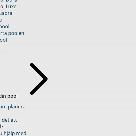
ol Luxe
uadra
ol
pool
rta poolen
ool
e
din pool
inom planera
 det att
l?
u hjälp med