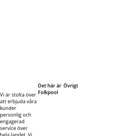
Det här är
Övrigt
Folkpool
Servicetjänster
Vi är stolta över
Om oss
Samarbeten
att erbjuda våra
Kontakta
Pressreleaser och
kunder
oss
bilder
personlig och
Jobba hos
Visselblåsarfunktion
engagerad
oss
service över
Broschyrer
hela landet. Vi