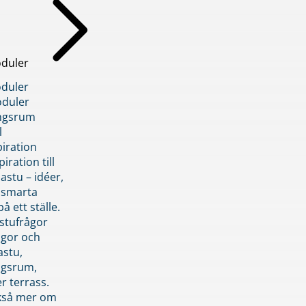
duler
duler
duler
ngsrum
l
piration
iration till
stu – idéer,
h smarta
å ett ställe.
stufrågor
ågor och
astu,
ngsrum,
er terrass.
ckså mer om