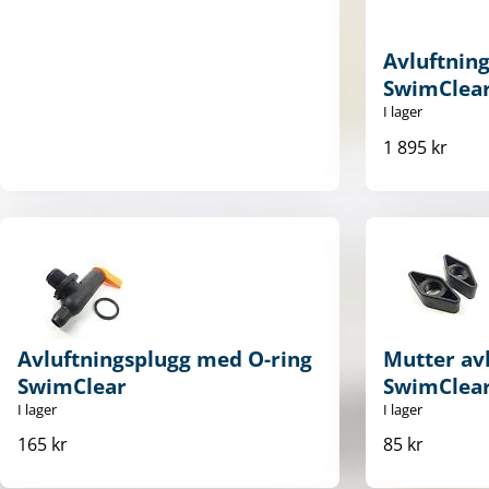
Avluftning
SwimClea
I lager
1 895 kr
Avluftningsplugg med O-ring
Mutter avl
SwimClear
SwimClea
I lager
I lager
165 kr
85 kr