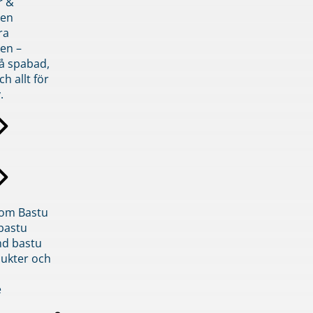
r &
den
ra
en –
på spabad,
ch allt för
.
inom Bastu
bastu
d bastu
ukter och
e