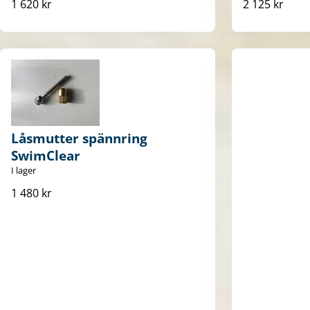
1 620 kr
2 125 kr
Låsmutter spännring
SwimClear
I lager
1 480 kr