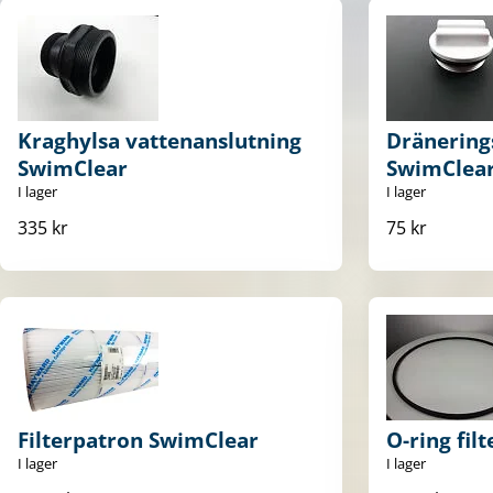
Kraghylsa vattenanslutning
Dränering
SwimClear
SwimClea
I lager
I lager
335 kr
75 kr
Filterpatron SwimClear
O-ring fil
I lager
I lager