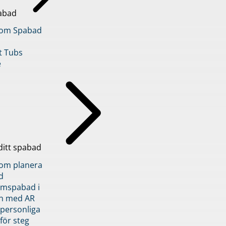
abad
inom Spabad
t Tubs
e
ditt spabad
inom planera
d
römspabad i
n med AR
 personliga
 för steg