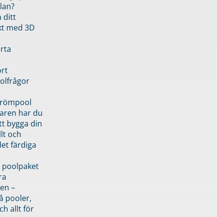
lan?
 ditt
kt med 3D
rta
rt
olfrågor
drömpool
garen har du
tt bygga din
llt och
et färdiga
 poolpaket
ra
en –
å pooler,
ch allt för