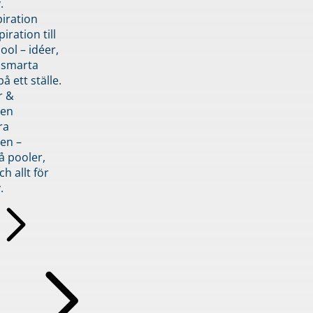
.
piration
iration till
ol – idéer,
h smarta
å ett ställe.
r &
den
ra
en –
å pooler,
ch allt för
.