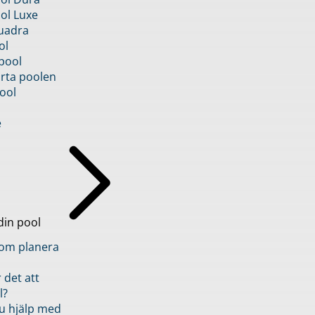
ol Luxe
uadra
ol
pool
rta poolen
ool
e
din pool
inom planera
 det att
l?
u hjälp med