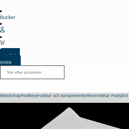
Butiker
Boka
möte
Webbshop
Pool
Reservdelar och komponenter
Reservdelar Poolvår