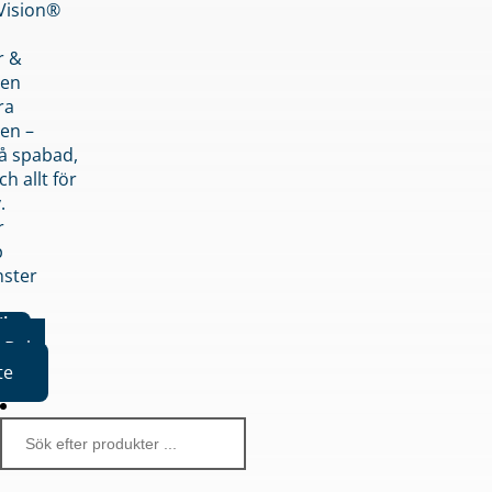
nVision®
r &
den
ra
en –
på spabad,
ch allt för
.
r
p
nster
iker
Boka
te