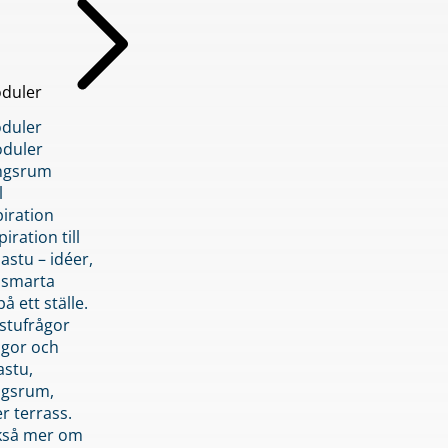
duler
duler
duler
ngsrum
l
piration
iration till
stu – idéer,
h smarta
å ett ställe.
stufrågor
ågor och
astu,
ngsrum,
er terrass.
ckså mer om