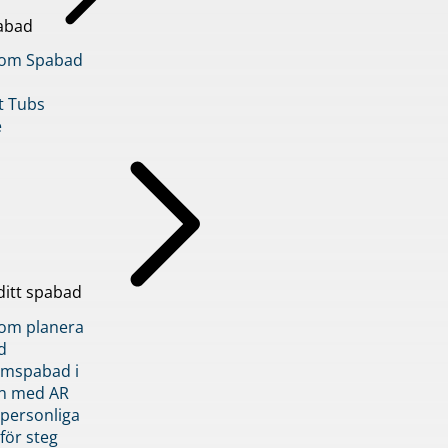
abad
inom Spabad
t Tubs
e
ditt spabad
inom planera
d
römspabad i
n med AR
 personliga
 för steg