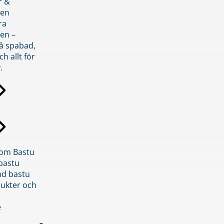
r &
den
ra
en –
på spabad,
ch allt för
.
inom Bastu
bastu
d bastu
ukter och
e