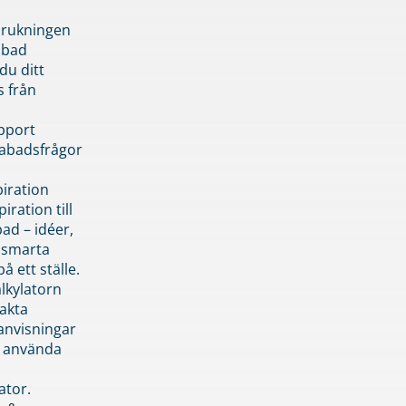
brukningen
abad
du ditt
s från
pport
pabadsfrågor
piration
iration till
ad – idéer,
h smarta
å ett ställe.
lkylatorn
akta
anvisningar
 använda
ator.