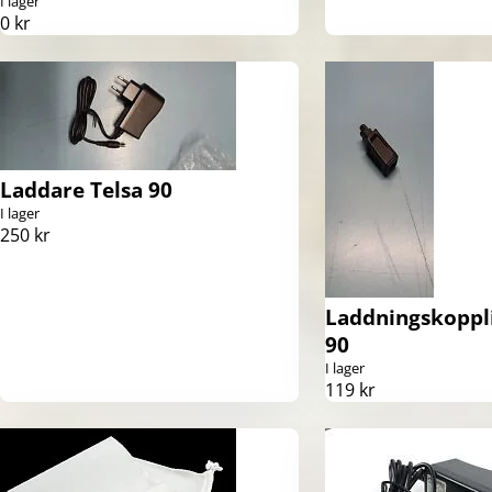
I lager
0 kr
Laddare Telsa 90
I lager
250 kr
Laddningskoppli
90
I lager
119 kr