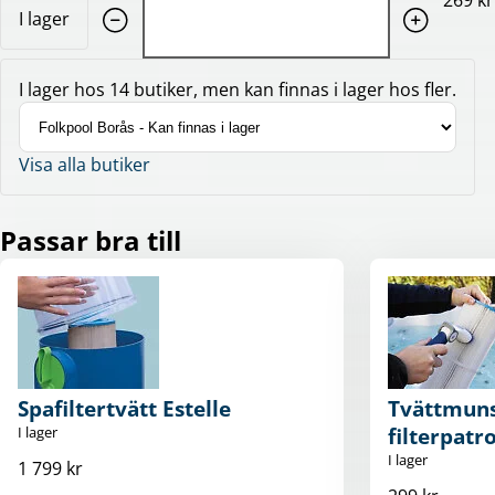
269 kr
I lager
I lager hos 14 butiker, men kan finnas i lager hos fler.
Visa alla butiker
Passar bra till
Spafiltertvätt Estelle
Tvättmuns
I lager
filterpat
I lager
1 799 kr