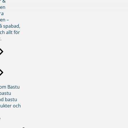
r &
den
ra
en –
på spabad,
ch allt för
.
inom Bastu
bastu
d bastu
ukter och
e