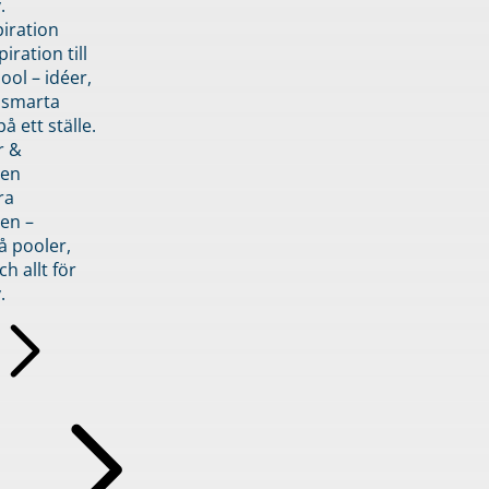
.
piration
iration till
ol – idéer,
h smarta
å ett ställe.
r &
den
ra
en –
å pooler,
ch allt för
.