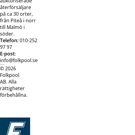
auktoriserade
återförsäljare
på ca 30 orter,
från Piteå i norr
till Malmö i
söder.
Telefon:
010-252
97 97
E-post:
info@folkpool.se
© 2026
Dataskyddspolicy
Cookiepolicy
Köpvillkor
Köpvill
Folkpool
webb
butik
AB. Alla
rättigheter
förbehållna.