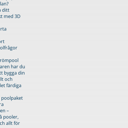
lan?
 ditt
kt med 3D
rta
rt
olfrågor
drömpool
garen har du
tt bygga din
llt och
et färdiga
 poolpaket
ra
en –
å pooler,
ch allt för