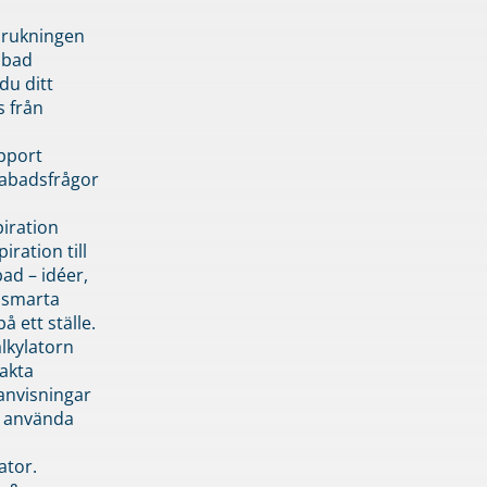
brukningen
abad
du ditt
s från
pport
pabadsfrågor
piration
iration till
ad – idéer,
h smarta
å ett ställe.
lkylatorn
akta
anvisningar
 använda
ator.