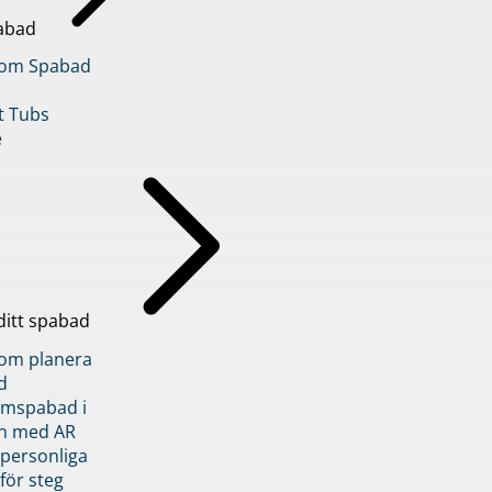
abad
inom Spabad
t Tubs
e
ditt spabad
inom planera
d
römspabad i
n med AR
 personliga
 för steg