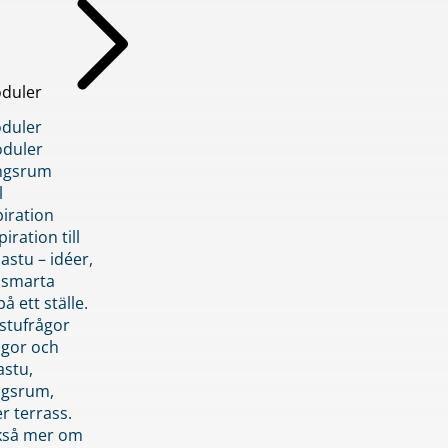
duler
duler
duler
ngsrum
l
piration
iration till
stu – idéer,
h smarta
å ett ställe.
stufrågor
ågor och
astu,
ngsrum,
er terrass.
ckså mer om