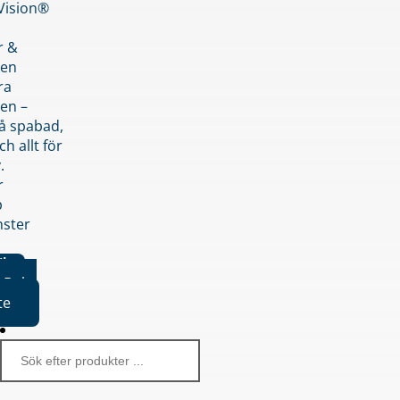
nVision®
r &
den
ra
en –
på spabad,
ch allt för
.
r
p
nster
iker
Boka
te