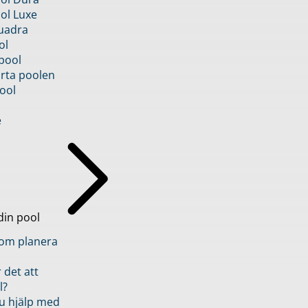
ol Luxe
uadra
ol
pool
rta poolen
ool
e
din pool
inom planera
 det att
l?
u hjälp med