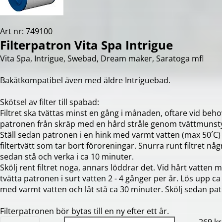
Art nr: 749100
Filterpatron Vita Spa Intrigue
Vita Spa, Intrigue, Swebad, Dream maker, Saratoga mfl
Bakåtkompatibel även med äldre Intriguebad.
Skötsel av filter till spabad:
Filtret ska tvättas minst en gång i månaden, oftare vid beho
patronen från skräp med en hård stråle genom tvättmunstyc
Ställ sedan patronen i en hink med varmt vatten (max 50´C)
filtertvätt som tar bort föroreningar. Snurra runt filtret nå
sedan stå och verka i ca 10 minuter.
Skölj rent filtret noga, annars löddrar det. Vid hårt vatten 
tvätta patronen i surt vatten 2 - 4 gånger per år. Lös upp ca
med varmt vatten och låt stå ca 30 minuter. Skölj sedan pa
Filterpatronen bör bytas till en ny efter ett år.
Quantity: 1