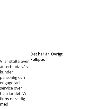
Det här är
Övrigt
Folkpool
Servicetjänster
Vi är stolta över
Om oss
Samarbeten
att erbjuda våra
Kontakta
Pressreleaser och
kunder
oss
bilder
personlig och
Jobba hos
Visselblåsarfunktion
engagerad
oss
service över
Broschyrer
hela landet. Vi
finns nära dig
med