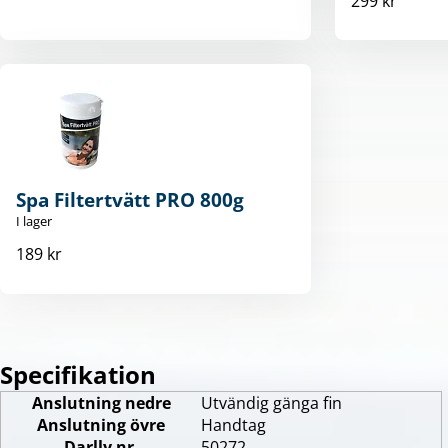
299 kr
Spa Filtertvätt PRO 800g
I lager
189 kr
Specifikation
Anslutning nedre
Utvändig gänga fin
Anslutning övre
Handtag
Darlly nr.
50272