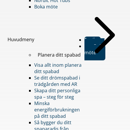
Nordic Hot Tubs
Boka möte
Huvudmeny
Butiker
Boka
möte
Planera ditt spabad
Visa allt inom planera
ditt spabad
Se ditt drömspabad i
trädgården med AR
Skapa ditt personliga
spa – steg för steg
Minska
energiförbrukningen
på ditt spabad
Så bygger du ditt
spaparadis från