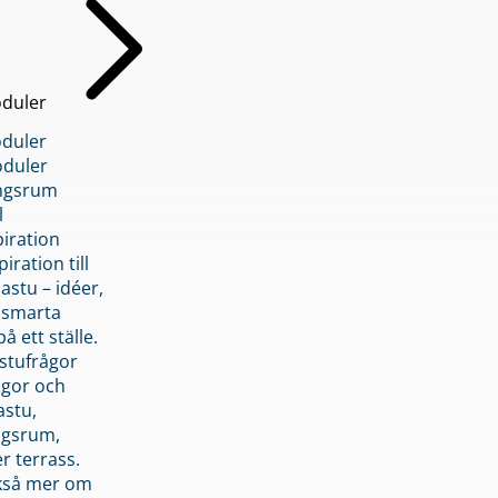
duler
duler
duler
ngsrum
l
piration
iration till
stu – idéer,
h smarta
å ett ställe.
stufrågor
ågor och
astu,
ngsrum,
er terrass.
ckså mer om