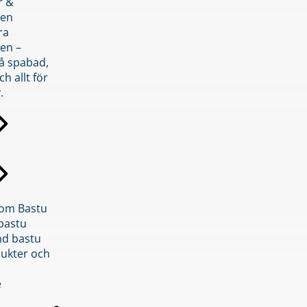
r &
den
ra
en –
på spabad,
ch allt för
.
inom Bastu
bastu
d bastu
ukter och
e