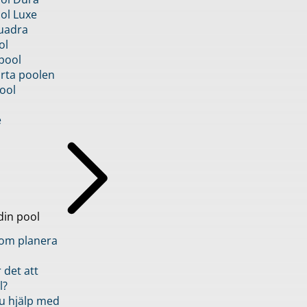
ol Luxe
uadra
ol
pool
rta poolen
ool
e
din pool
inom planera
 det att
l?
u hjälp med