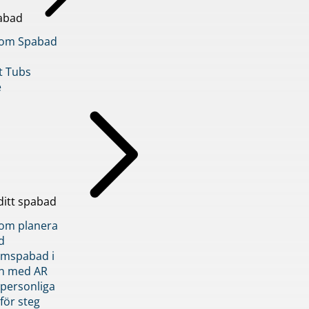
abad
inom Spabad
t Tubs
e
ditt spabad
inom planera
d
römspabad i
n med AR
 personliga
 för steg