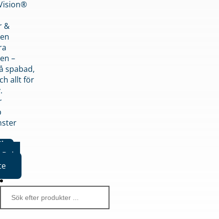
nVision®
r &
den
ra
en –
på spabad,
ch allt för
.
r
p
nster
iker
Boka
te