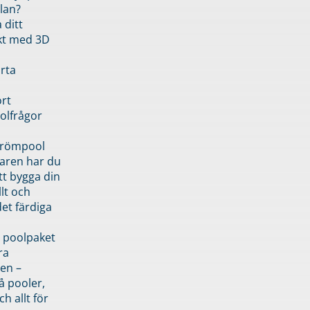
lan?
 ditt
kt med 3D
rta
rt
olfrågor
drömpool
garen har du
tt bygga din
llt och
et färdiga
 poolpaket
ra
en –
å pooler,
ch allt för