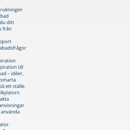
brukningen
abad
du ditt
s från
pport
pabadsfrågor
piration
iration till
ad – idéer,
h smarta
å ett ställe.
lkylatorn
akta
anvisningar
 använda
ator.