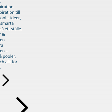
.
piration
iration till
ol – idéer,
h smarta
å ett ställe.
r &
den
ra
en –
å pooler,
ch allt för
.