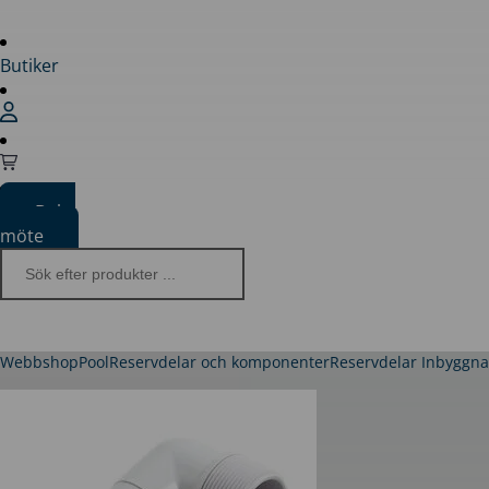
Butiker
Boka
möte
Webbshop
Pool
Reservdelar och komponenter
Reservdelar Inbyggn