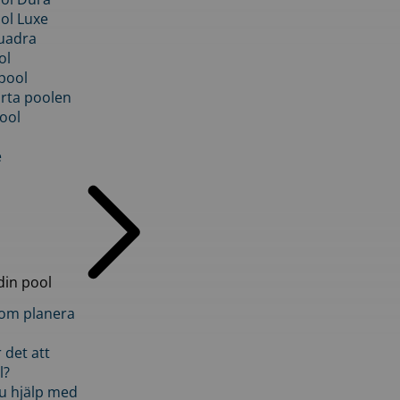
ol Luxe
uadra
ol
pool
rta poolen
ool
e
din pool
inom planera
 det att
l?
u hjälp med