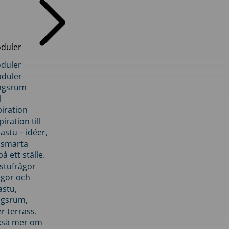
duler
duler
duler
ngsrum
l
piration
iration till
stu – idéer,
h smarta
å ett ställe.
stufrågor
ågor och
astu,
ngsrum,
er terrass.
ckså mer om