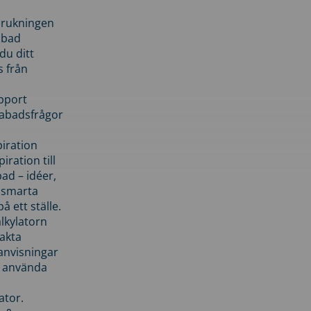
brukningen
abad
du ditt
s från
pport
pabadsfrågor
piration
iration till
ad – idéer,
h smarta
å ett ställe.
lkylatorn
akta
anvisningar
 använda
ator.