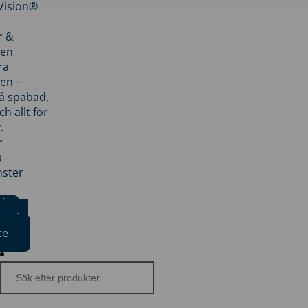
nVision®
r &
den
ra
en –
på spabad,
ch allt för
.
r
p
nster
iker
Boka
te