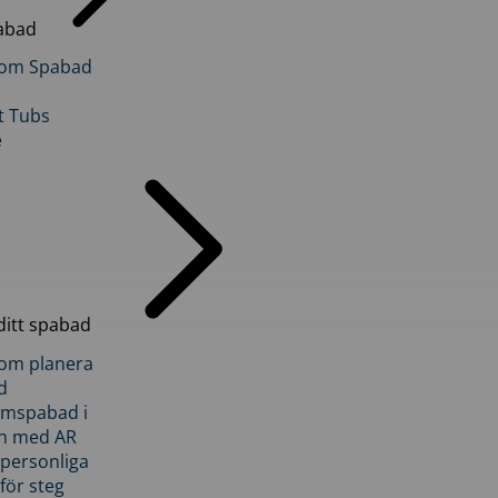
abad
inom Spabad
t Tubs
e
ditt spabad
inom planera
d
römspabad i
n med AR
 personliga
 för steg