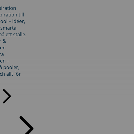
.
piration
iration till
ol – idéer,
h smarta
å ett ställe.
r &
den
ra
en –
å pooler,
ch allt för
.