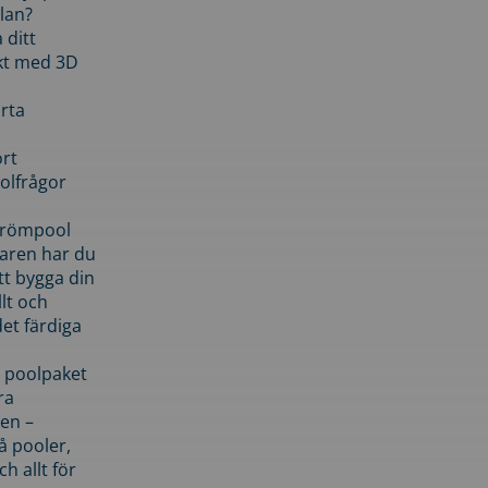
lan?
 ditt
kt med 3D
rta
rt
olfrågor
drömpool
garen har du
tt bygga din
llt och
et färdiga
 poolpaket
ra
en –
å pooler,
ch allt för