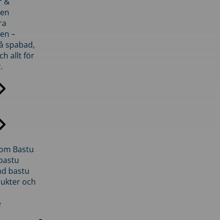
r &
den
ra
en –
på spabad,
ch allt för
.
inom Bastu
bastu
d bastu
ukter och
e