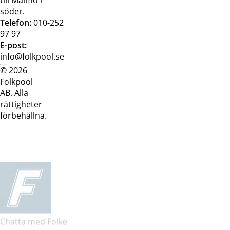
söder.
Telefon:
010-252
97 97
E-post:
info@folkpool.se
© 2026
Dataskyddspolicy
Cookiepolicy
Köpvillkor
Köpvill
Folkpool
webb
butik
AB. Alla
rättigheter
förbehållna.
Chatta med Folke