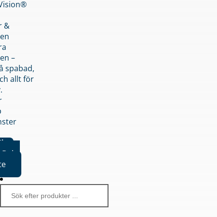
nVision®
r &
den
ra
en –
på spabad,
ch allt för
.
r
p
nster
iker
Boka
te