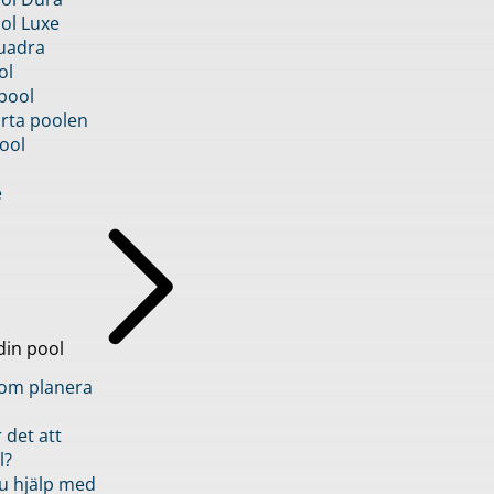
ol Luxe
uadra
ol
pool
rta poolen
ool
e
din pool
inom planera
 det att
l?
u hjälp med