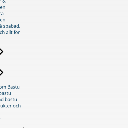
r &
den
ra
en –
på spabad,
ch allt för
.
inom Bastu
bastu
d bastu
ukter och
e