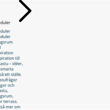
duler
duler
duler
ngsrum
l
piration
iration till
stu – idéer,
h smarta
å ett ställe.
stufrågor
ågor och
astu,
ngsrum,
er terrass.
ckså mer om