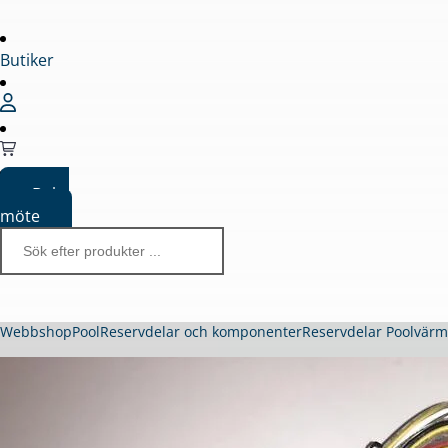
Butiker
Boka
möte
Webbshop
Pool
Reservdelar och komponenter
Reservdelar Poolvär