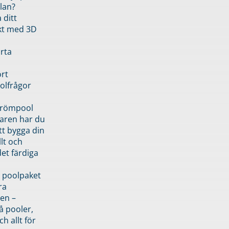
lan?
 ditt
kt med 3D
rta
rt
olfrågor
drömpool
garen har du
tt bygga din
llt och
et färdiga
 poolpaket
ra
en –
å pooler,
ch allt för