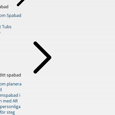
abad
inom Spabad
t Tubs
e
ditt spabad
inom planera
d
römspabad i
n med AR
 personliga
 för steg