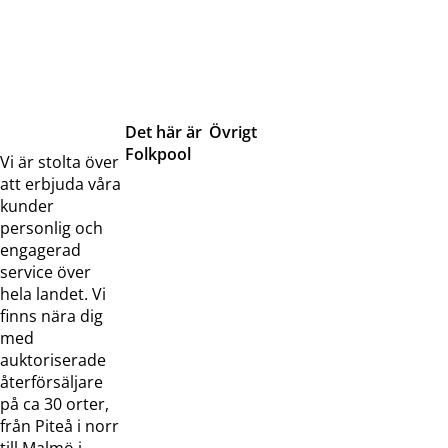
Det här är
Övrigt
Folkpool
Servicetjänster
Vi är stolta över
Om oss
Samarbeten
att erbjuda våra
Kontakta
Pressreleaser och
kunder
oss
bilder
personlig och
Jobba hos
Visselblåsarfunktion
engagerad
oss
service över
Broschyrer
hela landet. Vi
finns nära dig
med
auktoriserade
återförsäljare
på ca 30 orter,
från Piteå i norr
till Malmö i