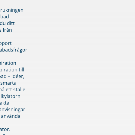
brukningen
abad
du ditt
s från
pport
pabadsfrågor
piration
iration till
ad – idéer,
h smarta
å ett ställe.
lkylatorn
akta
anvisningar
 använda
ator.