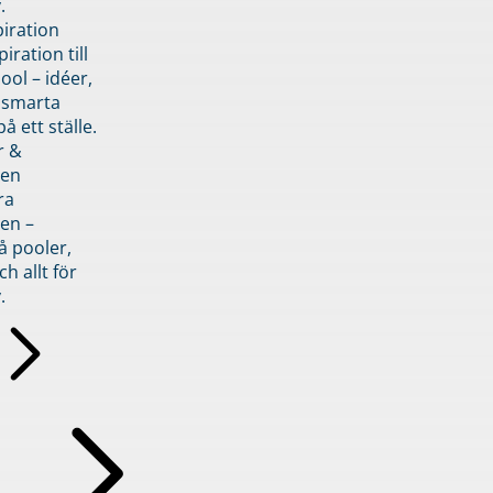
.
piration
iration till
ol – idéer,
h smarta
å ett ställe.
r &
den
ra
en –
å pooler,
ch allt för
.