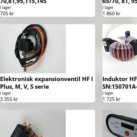
70,81,95,115,145
65/70, 81, 9
I lager
I lager
705 kr
1 860 kr
Elektronisk expansionventil HF I
Induktor HF 
Plus, M, V, S serie
SN:150701A-
I lager
I lager
3 355 kr
1 725 kr