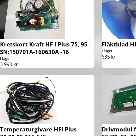
Kretskort Kraft HF I Plus 75, 95
Fläktblad H
SN:150701A-160630A -16
I lager
635 kr
I lager
3 990 kr
Temperaturgivare HFI Plus
Drivmodul f