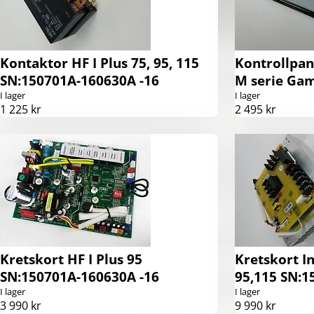
Kontaktor HF I Plus 75, 95, 115
Kontrollpane
SN:150701A-160630A -16
M serie Gam
I lager
I lager
1 225 kr
2 495 kr
Kretskort HF I Plus 95
Kretskort In
SN:150701A-160630A -16
95,115 SN:1
I lager
I lager
3 990 kr
9 990 kr