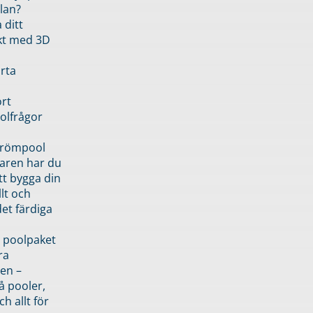
lan?
 ditt
kt med 3D
rta
rt
olfrågor
drömpool
garen har du
tt bygga din
llt och
et färdiga
 poolpaket
ra
en –
å pooler,
ch allt för