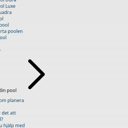
ol Luxe
uadra
ol
pool
rta poolen
ool
e
din pool
inom planera
 det att
l?
u hjälp med