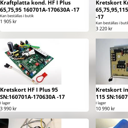
Kraftplatta kond. HF I Plus
Kretskort Kr
65,75,95 160701A-170630A -17
65,75,95,11
Kan beställas i butik
-17
1 905 kr
Kan beställas i buti
3 220 kr
Kretskort HF I Plus 95
Kretskort in
SN:160701A-170630A -17
115 SN:1607
I lager
I lager
3 990 kr
10 990 kr