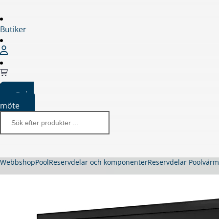
Butiker
Boka
möte
Webbshop
Pool
Reservdelar och komponenter
Reservdelar Poolvär