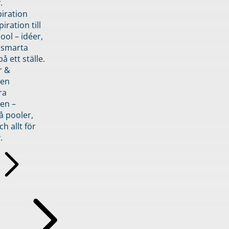
.
piration
iration till
ol – idéer,
h smarta
å ett ställe.
r &
den
ra
en –
å pooler,
ch allt för
.