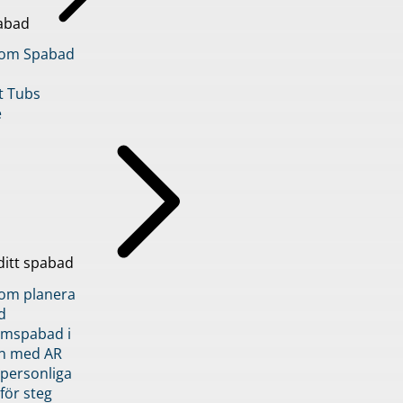
abad
inom Spabad
t Tubs
e
ditt spabad
inom planera
d
römspabad i
n med AR
 personliga
 för steg