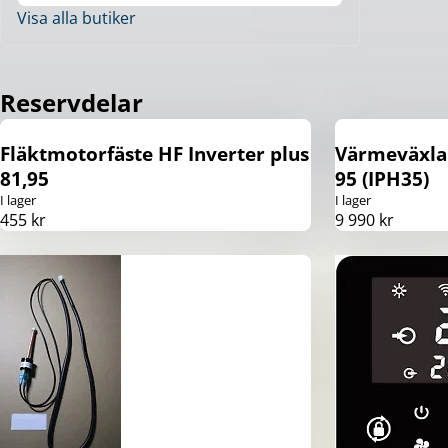
Visa alla butiker
Reservdelar
Fläktmotorfäste HF Inverter plus
Värmeväxlar
81,95
95 (IPH35)
I lager
I lager
455 kr
9 990 kr