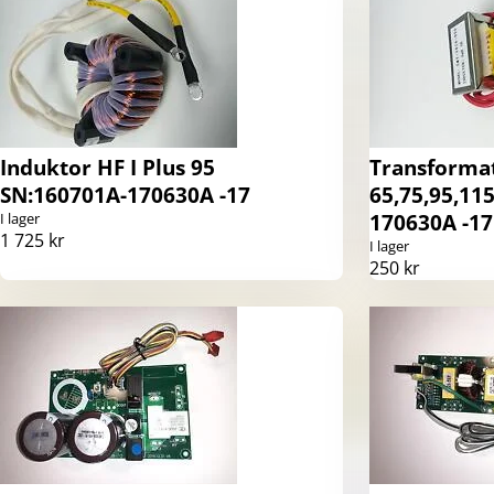
Induktor HF I Plus 95
Transformat
SN:160701A-170630A -17
65,75,95,11
I lager
170630A -17
1 725 kr
I lager
250 kr