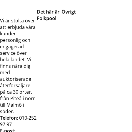
Det här är
Övrigt
Folkpool
Servicetjänster
Vi är stolta över
Om oss
Samarbeten
att erbjuda våra
Kontakta
Pressreleaser och
kunder
oss
bilder
personlig och
Jobba hos
Visselblåsarfunktion
engagerad
oss
service över
Broschyrer
hela landet. Vi
finns nära dig
med
auktoriserade
återförsäljare
på ca 30 orter,
från Piteå i norr
till Malmö i
söder.
Telefon:
010-252
97 97
E-post: