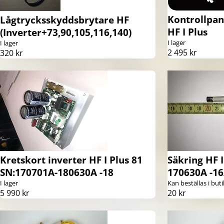
Kontrollpan
Lågtrycksskyddsbrytare HF
HF I Plus
(Inverter+73,90,105,116,140)
I lager
I lager
2 495 kr
320 kr
Kretskort inverter HF I Plus 81
Säkring HF 
SN:170701A-180630A -18
170630A -16
I lager
Kan beställas i buti
5 990 kr
20 kr