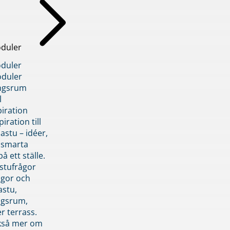
duler
duler
duler
ngsrum
l
piration
iration till
stu – idéer,
h smarta
å ett ställe.
stufrågor
ågor och
astu,
ngsrum,
er terrass.
ckså mer om