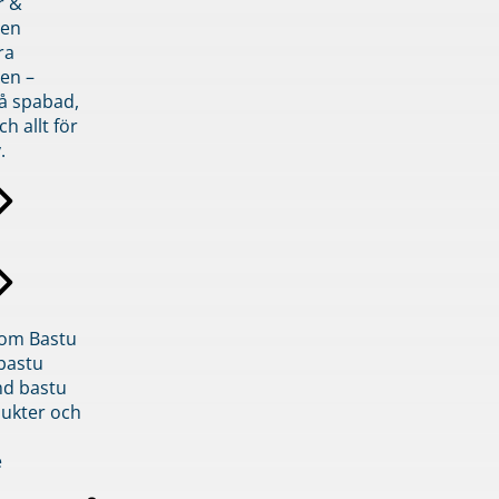
r &
den
ra
en –
på spabad,
ch allt för
.
inom Bastu
bastu
d bastu
ukter och
e