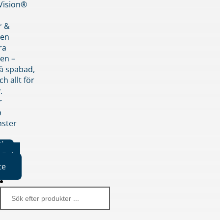
nVision®
r &
den
ra
en –
på spabad,
ch allt för
.
r
p
nster
iker
Boka
te