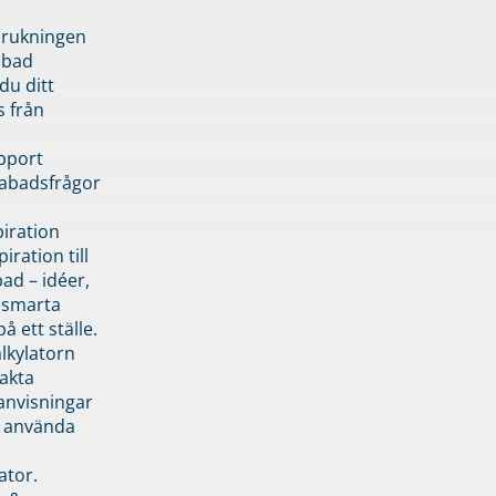
brukningen
abad
du ditt
s från
pport
pabadsfrågor
piration
iration till
ad – idéer,
h smarta
å ett ställe.
lkylatorn
akta
anvisningar
 använda
ator.