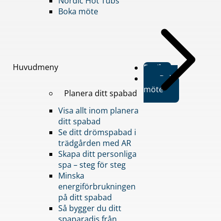
Nordic Hot Tubs
Boka möte
Huvudmeny
Butiker
Boka
möte
Planera ditt spabad
Visa allt inom planera
ditt spabad
Se ditt drömspabad i
trädgården med AR
Skapa ditt personliga
spa – steg för steg
Minska
energiförbrukningen
på ditt spabad
Så bygger du ditt
spaparadis från