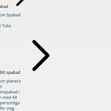
abad
inom Spabad
t Tubs
e
ditt spabad
inom planera
d
römspabad i
n med AR
 personliga
 för steg