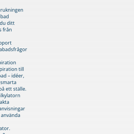
brukningen
abad
du ditt
s från
pport
pabadsfrågor
piration
iration till
ad – idéer,
h smarta
å ett ställe.
lkylatorn
akta
anvisningar
 använda
ator.