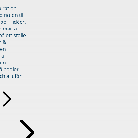
.
piration
iration till
ol – idéer,
h smarta
å ett ställe.
r &
den
ra
en –
å pooler,
ch allt för
.