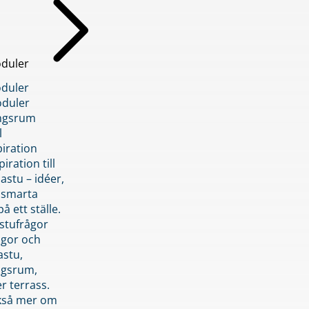
duler
duler
duler
ngsrum
l
piration
iration till
stu – idéer,
h smarta
å ett ställe.
stufrågor
ågor och
astu,
ngsrum,
er terrass.
ckså mer om