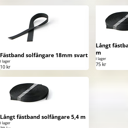
Långt fästb
m
Fästband solfångare 18mm svart
I lager
I lager
75 kr
10 kr
Långt fästband solfångare 5,4 m
I lager