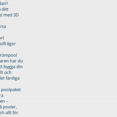
lan?
 ditt
kt med 3D
rta
rt
olfrågor
drömpool
garen har du
tt bygga din
llt och
et färdiga
 poolpaket
ra
en –
å pooler,
ch allt för