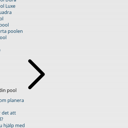
ol Luxe
uadra
ol
pool
rta poolen
ool
e
din pool
inom planera
 det att
l?
u hjälp med