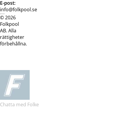
E-post:
info@folkpool.se
© 2026
Dataskyddspolicy
Cookiepolicy
Köpvillkor
Köpvill
Folkpool
webb
butik
AB. Alla
rättigheter
förbehållna.
Chatta med Folke