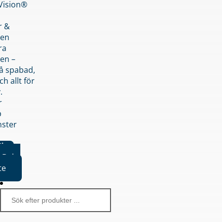
nVision®
r &
den
ra
en –
på spabad,
ch allt för
.
r
p
nster
iker
Boka
te