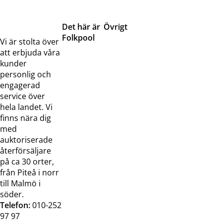
Det här är
Övrigt
Folkpool
Servicetjänster
Vi är stolta över
Om oss
Samarbeten
att erbjuda våra
Kontakta
Pressreleaser och
kunder
oss
bilder
personlig och
Jobba hos
Visselblåsarfunktion
engagerad
oss
service över
Broschyrer
hela landet. Vi
finns nära dig
med
auktoriserade
återförsäljare
på ca 30 orter,
från Piteå i norr
till Malmö i
söder.
Telefon:
010-252
97 97