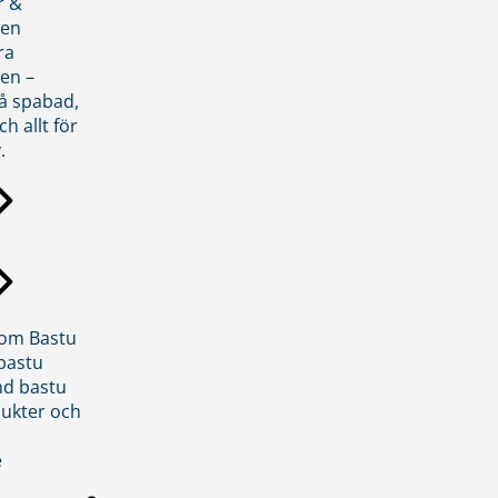
r &
den
ra
en –
på spabad,
ch allt för
.
inom Bastu
bastu
d bastu
ukter och
e