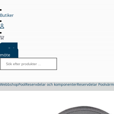
Butiker
Boka
möte
Webbshop
Pool
Reservdelar och komponenter
Reservdelar Poolvär