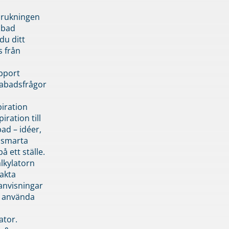
brukningen
abad
du ditt
s från
pport
pabadsfrågor
piration
iration till
ad – idéer,
h smarta
å ett ställe.
lkylatorn
akta
anvisningar
 använda
ator.