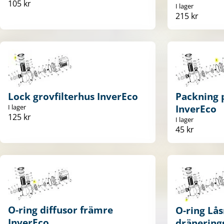
105 kr
I lager
215 kr
Lock grovfilterhus InverEco
Packning 
I lager
InverEco
125 kr
I lager
45 kr
O-ring diffusor främre
O-ring Lå
InverEco
dränering