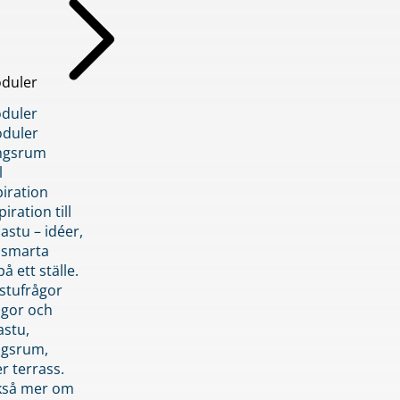
duler
duler
duler
ngsrum
l
piration
iration till
stu – idéer,
h smarta
å ett ställe.
stufrågor
ågor och
astu,
ngsrum,
er terrass.
ckså mer om