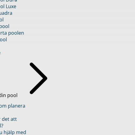
ol Luxe
uadra
ol
pool
rta poolen
ool
e
din pool
inom planera
 det att
l?
u hjälp med