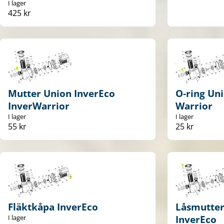
I lager
425 kr
Mutter Union InverEco
O-ring Uni
InverWarrior
Warrior
I lager
I lager
55 kr
25 kr
Fläktkåpa InverEco
Låsmutter 
I lager
InverEco