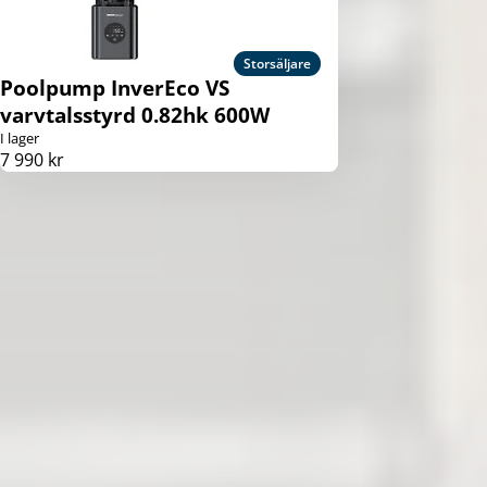
Storsäljare
Poolpump InverEco VS
varvtalsstyrd 0.82hk 600W
I lager
7 990 kr