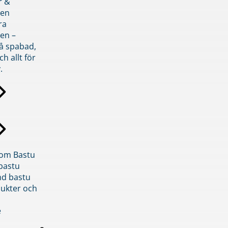
r &
den
ra
en –
på spabad,
ch allt för
.
inom Bastu
bastu
d bastu
ukter och
e