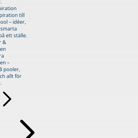
.
piration
iration till
ol – idéer,
h smarta
å ett ställe.
r &
den
ra
en –
å pooler,
ch allt för
.