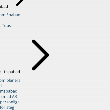
abad
inom Spabad
t Tubs
e
ditt spabad
inom planera
d
römspabad i
n med AR
 personliga
 för steg