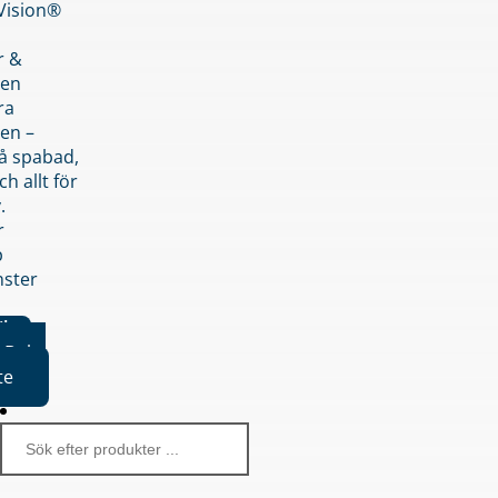
nVision®
r &
den
ra
en –
på spabad,
ch allt för
.
r
p
nster
iker
Boka
te