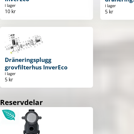
I lager
I lager
10 kr
5 kr
Dräneringsplugg
grovfilterhus InverEco
I lager
5 kr
Reservdelar