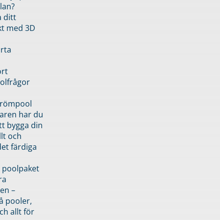
lan?
 ditt
kt med 3D
rta
rt
olfrågor
drömpool
garen har du
tt bygga din
llt och
et färdiga
 poolpaket
ra
en –
å pooler,
ch allt för