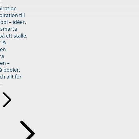
.
piration
iration till
ol – idéer,
h smarta
å ett ställe.
r &
den
ra
en –
å pooler,
ch allt för
.