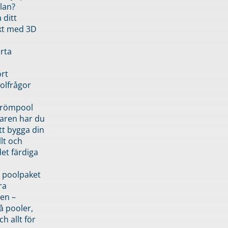
lan?
 ditt
kt med 3D
rta
rt
olfrågor
drömpool
garen har du
tt bygga din
llt och
et färdiga
 poolpaket
ra
en –
å pooler,
ch allt för