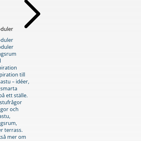
duler
duler
duler
ngsrum
l
piration
iration till
stu – idéer,
h smarta
å ett ställe.
stufrågor
ågor och
astu,
ngsrum,
er terrass.
ckså mer om