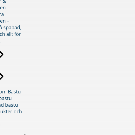
r &
den
ra
en –
på spabad,
ch allt för
.
inom Bastu
bastu
d bastu
ukter och
e