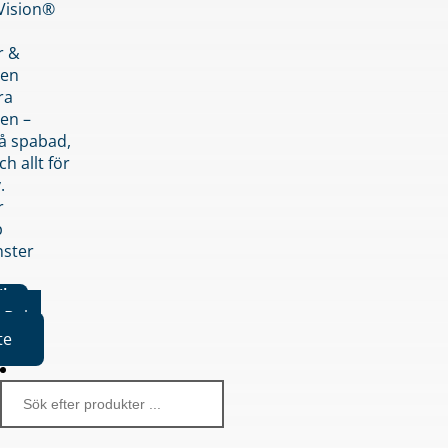
nVision®
r &
den
ra
en –
på spabad,
ch allt för
.
r
p
nster
iker
Boka
te