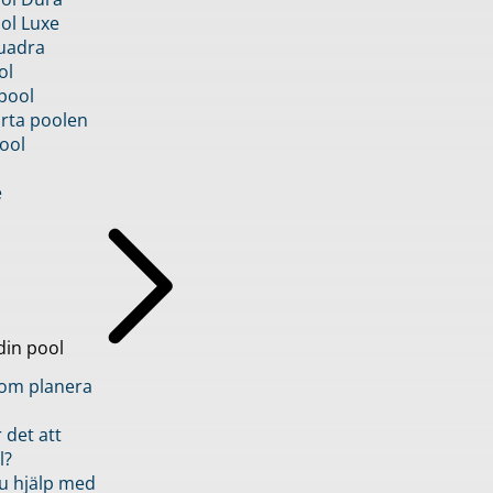
ol Luxe
uadra
ol
pool
rta poolen
ool
e
din pool
inom planera
 det att
l?
u hjälp med