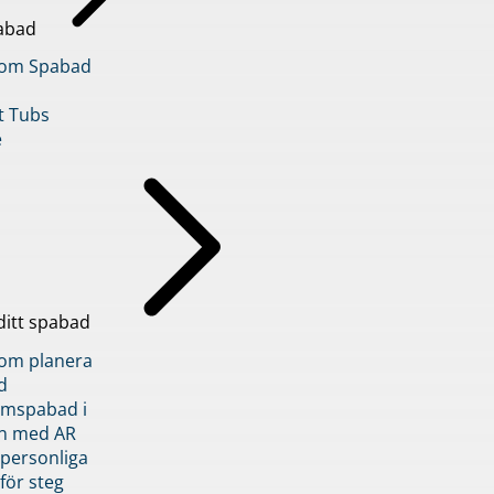
abad
inom Spabad
t Tubs
e
ditt spabad
inom planera
d
römspabad i
n med AR
 personliga
 för steg