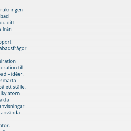
brukningen
abad
du ditt
s från
pport
pabadsfrågor
piration
iration till
ad – idéer,
h smarta
å ett ställe.
lkylatorn
akta
anvisningar
 använda
ator.