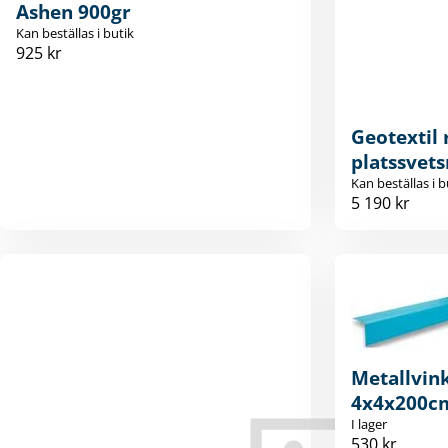
Ashen 900gr
Kan beställas i butik
925 kr
Geotextil 
platssvets
Kan beställas i b
5 190 kr
Metallvink
4x4x200c
I lager
530 kr