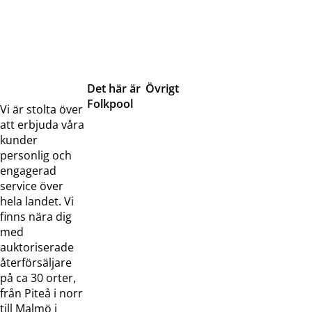
Det här är
Övrigt
Folkpool
Servicetjänster
Vi är stolta över
Om oss
Samarbeten
att erbjuda våra
Kontakta
Pressreleaser och
kunder
oss
bilder
personlig och
Jobba hos
Visselblåsarfunktion
engagerad
oss
service över
Broschyrer
hela landet. Vi
finns nära dig
med
auktoriserade
återförsäljare
på ca 30 orter,
från Piteå i norr
till Malmö i