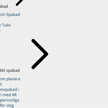
abad
inom Spabad
t Tubs
e
ditt spabad
inom planera
d
römspabad i
n med AR
 personliga
 för steg