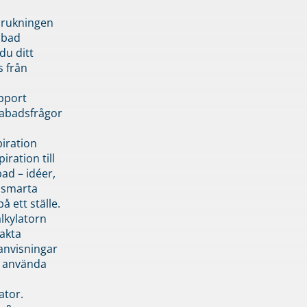
brukningen
abad
du ditt
s från
pport
pabadsfrågor
piration
iration till
ad – idéer,
h smarta
å ett ställe.
lkylatorn
akta
anvisningar
 använda
ator.