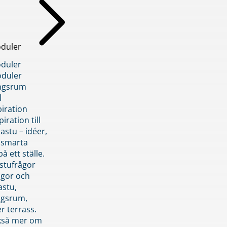
duler
duler
duler
ngsrum
l
piration
iration till
stu – idéer,
h smarta
å ett ställe.
stufrågor
ågor och
astu,
ngsrum,
er terrass.
ckså mer om