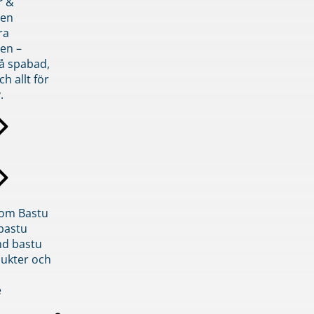
r &
den
ra
en –
på spabad,
ch allt för
.
inom Bastu
bastu
d bastu
ukter och
e