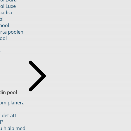
ol Luxe
uadra
ol
pool
rta poolen
ool
e
din pool
inom planera
 det att
l?
u hjälp med