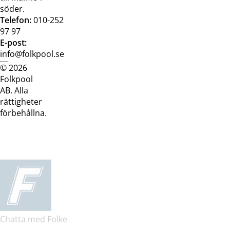
söder.
Telefon:
010-252
97 97
E-post:
info@folkpool.se
© 2026
Dataskyddspolicy
Cookiepolicy
Köpvillkor
Köpvill
Folkpool
webb
butik
AB. Alla
rättigheter
förbehållna.
Chatta med Folke