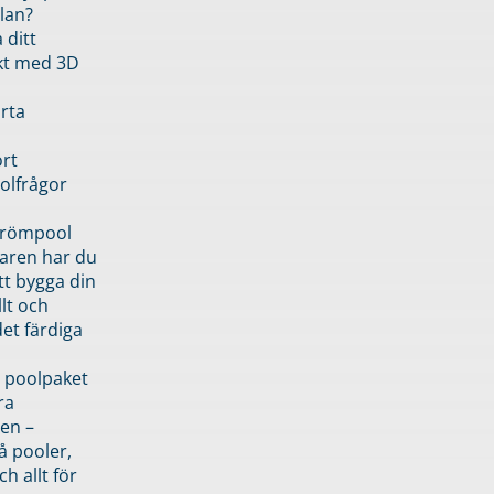
lan?
 ditt
kt med 3D
rta
rt
olfrågor
drömpool
garen har du
tt bygga din
llt och
et färdiga
 poolpaket
ra
en –
å pooler,
ch allt för