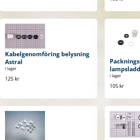
Kabelgenomföring belysning
Packnings
Astral
lampsladd
I lager
I lager
125 kr
105 kr