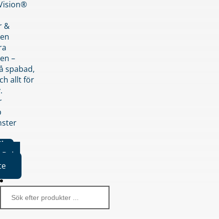
nVision®
r &
den
ra
en –
på spabad,
ch allt för
.
r
p
nster
iker
Boka
te