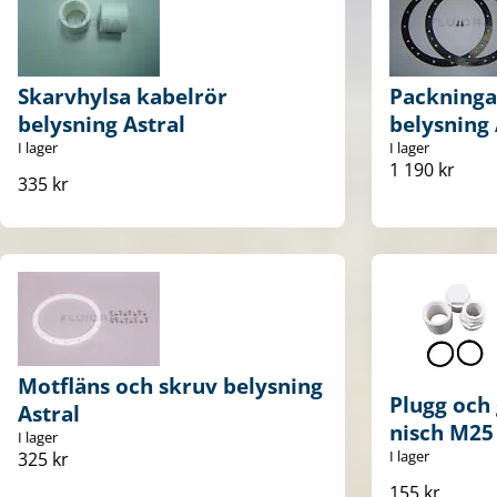
Skarvhylsa kabelrör
Packningar
belysning Astral
belysning 
I lager
I lager
1 190 kr
335 kr
Motfläns och skruv belysning
Plugg och
Astral
nisch M25 
I lager
I lager
325 kr
155 kr