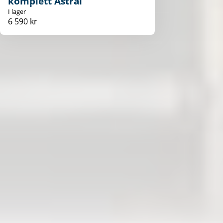
komplett Astral
I lager
6 590 kr