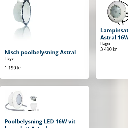
Lampinsat
Astral 16
I lager
3 490 kr
Nisch poolbelysning Astral
I lager
1 190 kr
Poolbelysning LED 16W vit