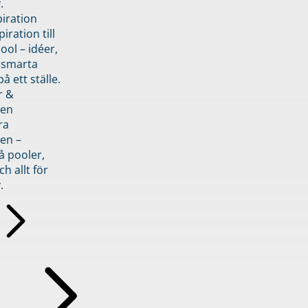
.
piration
iration till
ol – idéer,
h smarta
å ett ställe.
r &
den
ra
en –
å pooler,
ch allt för
.