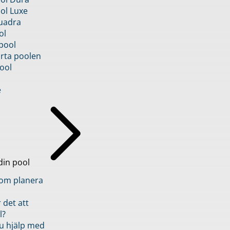
ol Luxe
uadra
ol
pool
rta poolen
ool
e
din pool
inom planera
 det att
l?
u hjälp med