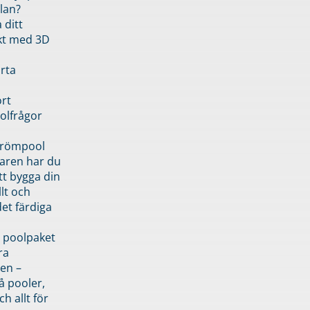
lan?
 ditt
kt med 3D
rta
rt
olfrågor
drömpool
garen har du
tt bygga din
llt och
et färdiga
 poolpaket
ra
en –
å pooler,
ch allt för