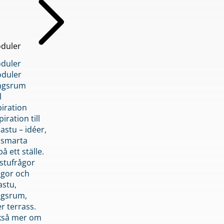
duler
duler
duler
ngsrum
l
piration
iration till
stu – idéer,
h smarta
å ett ställe.
stufrågor
ågor och
astu,
ngsrum,
er terrass.
ckså mer om