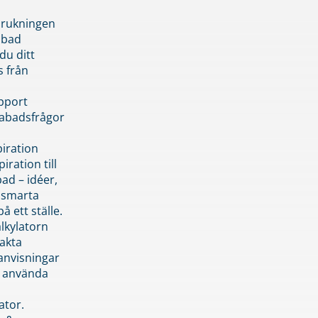
brukningen
abad
du ditt
s från
pport
pabadsfrågor
piration
iration till
ad – idéer,
h smarta
å ett ställe.
lkylatorn
akta
anvisningar
 använda
ator.