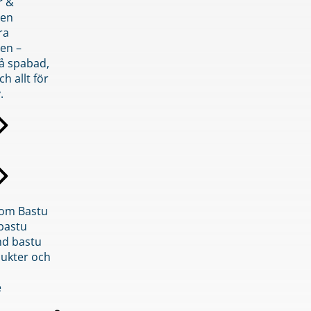
r &
den
ra
en –
på spabad,
ch allt för
.
inom Bastu
bastu
d bastu
ukter och
e