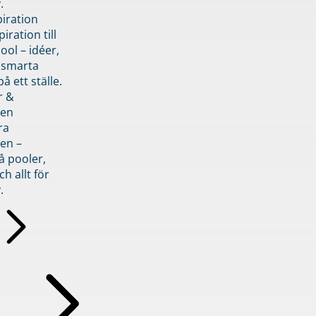
.
piration
iration till
ol – idéer,
h smarta
å ett ställe.
r &
den
ra
en –
å pooler,
ch allt för
.