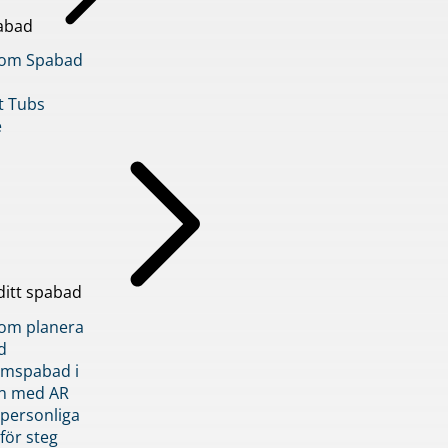
abad
inom Spabad
t Tubs
e
ditt spabad
inom planera
d
römspabad i
n med AR
 personliga
 för steg