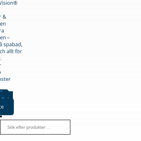
nVision®
r &
den
ra
en –
på spabad,
ch allt för
.
r
p
nster
iker
Boka
te