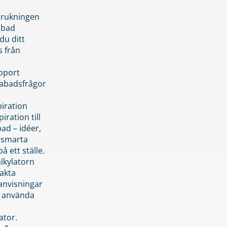
brukningen
abad
du ditt
s från
pport
pabadsfrågor
piration
iration till
ad – idéer,
h smarta
å ett ställe.
lkylatorn
akta
anvisningar
 använda
ator.