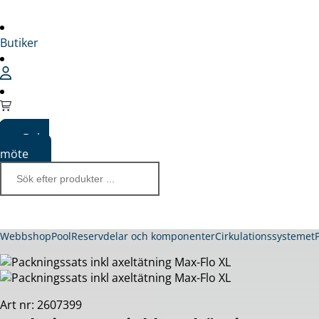
Butiker
Boka
möte
Webbshop
Pool
Reservdelar och komponenter
Cirkulationssystemet
Art nr: 2607399