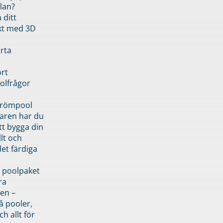
lan?
 ditt
kt med 3D
rta
rt
olfrågor
drömpool
garen har du
tt bygga din
llt och
et färdiga
 poolpaket
ra
en –
å pooler,
ch allt för