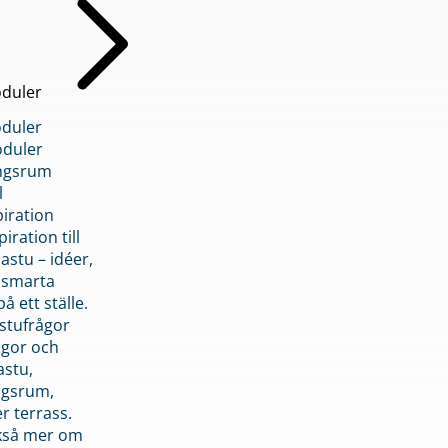
duler
duler
duler
ngsrum
l
piration
iration till
stu – idéer,
h smarta
å ett ställe.
stufrågor
ågor och
astu,
ngsrum,
er terrass.
ckså mer om