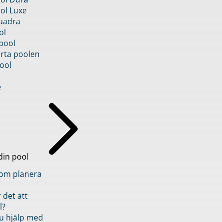
ol Luxe
uadra
ol
pool
rta poolen
ool
e
din pool
inom planera
 det att
l?
u hjälp med