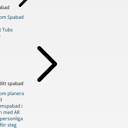
abad
inom Spabad
t Tubs
e
ditt spabad
inom planera
d
römspabad i
n med AR
 personliga
 för steg