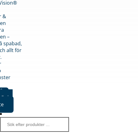
nVision®
r &
den
ra
en –
på spabad,
ch allt för
.
r
p
nster
iker
Boka
te