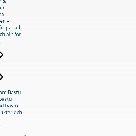
r &
den
ra
en –
på spabad,
ch allt för
.
inom Bastu
bastu
d bastu
ukter och
e