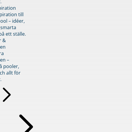
.
piration
iration till
ol – idéer,
h smarta
å ett ställe.
r &
den
ra
en –
å pooler,
ch allt för
.