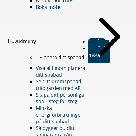
Nordic Hot Tubs
Boka möte
Huvudmeny
Butiker
Boka
möte
Planera ditt spabad
Visa allt inom planera
ditt spabad
Se ditt drömspabad i
trädgården med AR
Skapa ditt personliga
spa – steg för steg
Minska
energiförbrukningen
på ditt spabad
Så bygger du ditt
spaparadis från