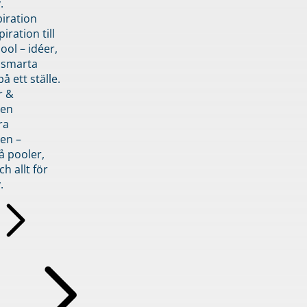
.
piration
iration till
ol – idéer,
h smarta
å ett ställe.
r &
den
ra
en –
å pooler,
ch allt för
.