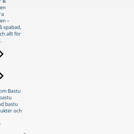
r &
den
ra
en –
på spabad,
ch allt för
.
inom Bastu
bastu
d bastu
ukter och
e