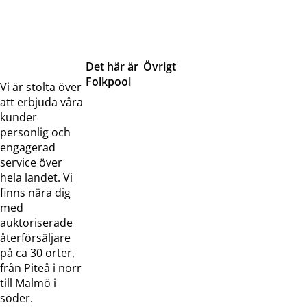
Det här är
Övrigt
Folkpool
Servicetjänster
Vi är stolta över
Om oss
Samarbeten
att erbjuda våra
Kontakta
Pressreleaser och
kunder
oss
bilder
personlig och
Jobba hos
Visselblåsarfunktion
engagerad
oss
service över
Broschyrer
hela landet. Vi
finns nära dig
med
auktoriserade
återförsäljare
på ca 30 orter,
från Piteå i norr
till Malmö i
söder.