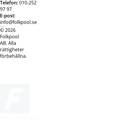
Telefon:
010-252
97 97
E-post:
info@folkpool.se
© 2026
Dataskyddspolicy
Cookiepolicy
Köpvillkor
Köpvill
Folkpool
webb
butik
AB. Alla
rättigheter
förbehållna.
Chatta med Folke