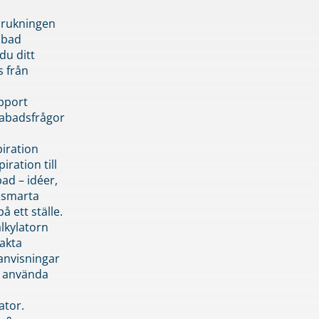
brukningen
abad
du ditt
s från
pport
pabadsfrågor
piration
iration till
ad – idéer,
h smarta
å ett ställe.
lkylatorn
akta
anvisningar
 använda
ator.