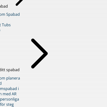
abad
inom Spabad
t Tubs
e
ditt spabad
inom planera
d
römspabad i
n med AR
 personliga
 för steg