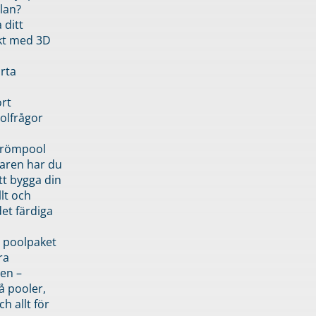
lan?
 ditt
kt med 3D
rta
rt
olfrågor
drömpool
garen har du
tt bygga din
llt och
et färdiga
 poolpaket
ra
en –
å pooler,
ch allt för