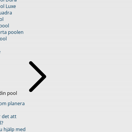
ol Luxe
uadra
ol
pool
rta poolen
ool
e
din pool
inom planera
 det att
l?
u hjälp med