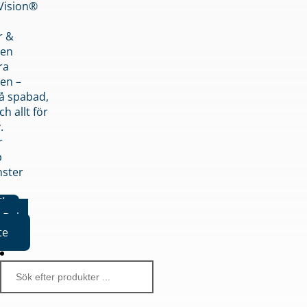
nVision®
r &
den
ra
en –
på spabad,
ch allt för
.
r
p
nster
iker
Boka
te