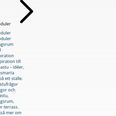
duler
duler
duler
ngsrum
l
piration
iration till
stu – idéer,
h smarta
å ett ställe.
stufrågor
ågor och
astu,
ngsrum,
er terrass.
ckså mer om