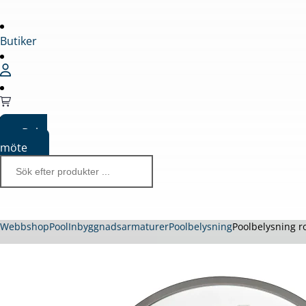
Butiker
Boka
möte
Webbshop
Pool
Inbyggnadsarmaturer
Poolbelysning
Poolbelysning r