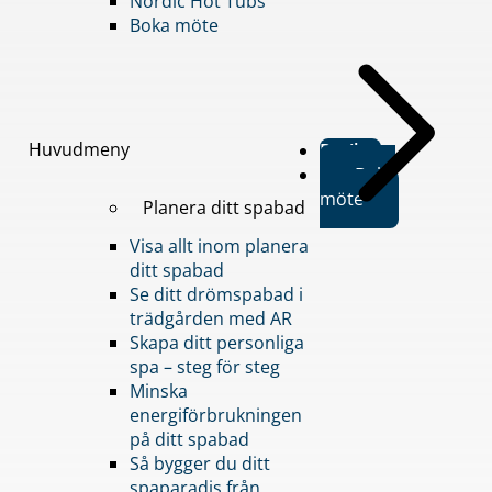
Nordic Hot Tubs
Boka möte
Huvudmeny
Butiker
Boka
möte
Planera ditt spabad
Visa allt inom planera
ditt spabad
Se ditt drömspabad i
trädgården med AR
Skapa ditt personliga
spa – steg för steg
Minska
energiförbrukningen
på ditt spabad
Så bygger du ditt
spaparadis från