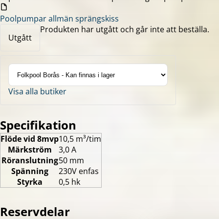
Poolpumpar allmän sprängskiss
Produkten har utgått och går inte att beställa.
Utgått
Visa alla butiker
Specifikation
Flöde vid 8mvp
10,5 m³/tim
Märkström
3,0 A
Röranslutning
50 mm
Spänning
230V enfas
Styrka
0,5 hk
Reservdelar