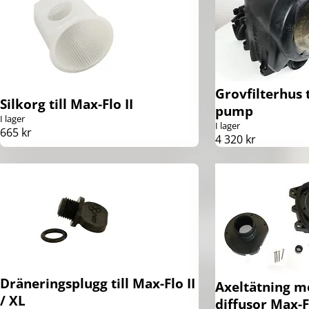
Grovfilterhus t
Silkorg till Max-Flo II
pump
I lager
I lager
665 kr
4 320 kr
Dräneringsplugg till Max-Flo II
Axeltätning m
/ XL
diffusor Max-Fl