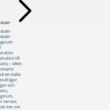
duler
duler
duler
ngsrum
l
piration
iration till
stu – idéer,
h smarta
å ett ställe.
stufrågor
ågor och
astu,
ngsrum,
er terrass.
ckså mer om