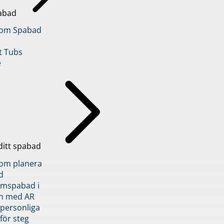
abad
inom Spabad
t Tubs
e
ditt spabad
inom planera
d
römspabad i
n med AR
 personliga
 för steg