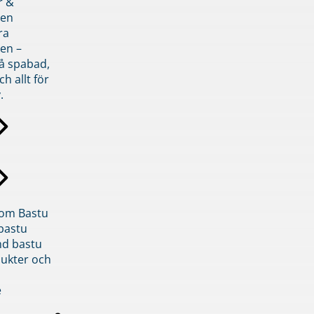
r &
den
ra
en –
på spabad,
ch allt för
.
inom Bastu
bastu
d bastu
ukter och
e