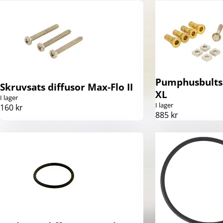
Pumphusbultsat
Skruvsats diffusor Max-Flo II
XL
I lager
I lager
160 kr
885 kr