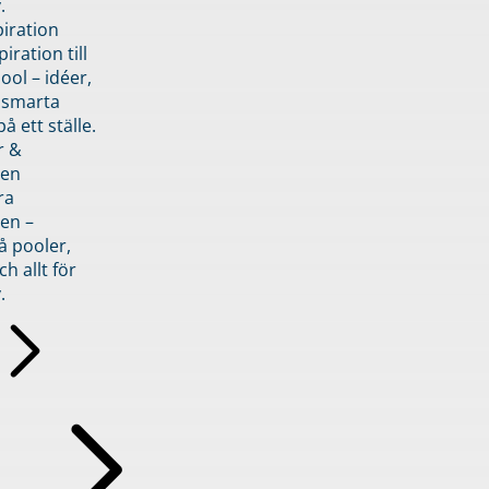
.
piration
iration till
ol – idéer,
h smarta
å ett ställe.
r &
den
ra
en –
å pooler,
ch allt för
.