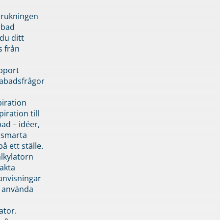
brukningen
abad
du ditt
s från
pport
pabadsfrågor
piration
iration till
ad – idéer,
h smarta
å ett ställe.
lkylatorn
akta
anvisningar
 använda
ator.