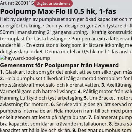
Art nr: 2600115
Utgått ur sortiment
Poolpump Max-Flo II 0.5 hk, 1-fas
Helt ny design av pumphuset som ger ökad kapacitet och 
energiförbrukning. · Den nya designen ger även tystare drif
50mm limanslutning 2" gänganslutning. · Kraftig konstrukti
termoplast för bästa livslängd. · Pumpen är extra lättservad
underhåll. · En extra stor silkorg som är lättare åtkomlig m
det glasklara locket. Denna model är 0,5 hk med 1-fas anslu
Gemensamt för Poolpumpar från Hayward
1.
Glasklart lock som gör det enkelt att se om silkorgen m
2.
Hela pumphuset tillverkat i tålig armerad termoplast för 
motståndskraft mot salt- och klorerat vatten.
3.
Axeltätning 
Värmetåligare och bättre livslängd
4.
Pålitlig motor från 
Hanning Luftkyld och tyst arbetsgång
5.
Uni-Bracket motors
avlastning för motorn.
6.
Service vänlig design lätt servad m
pumpens interna delar. Hela motorn fram till och med pu
enkelt genom att lossa på några bultar.
7.
Balanserat pumph
bra kapacitet som klarar krävande installationer.
8.
Extra st
kapacitet att hålla löv och skräp.
9.
Designat pumphus som g