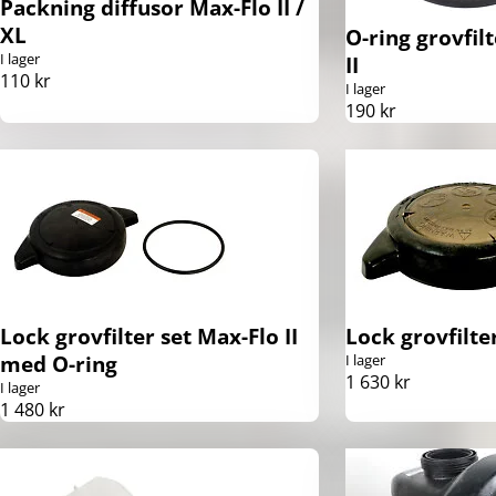
Packning diffusor Max-Flo II /
XL
O-ring grovfil
I lager
II
110 kr
I lager
190 kr
Lock grovfilter set Max-Flo II
Lock grovfilte
med O-ring
I lager
1 630 kr
I lager
1 480 kr