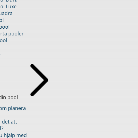
ol Luxe
uadra
ol
pool
rta poolen
ool
e
din pool
inom planera
 det att
l?
u hjälp med