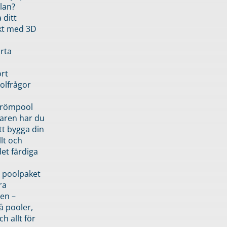
lan?
 ditt
kt med 3D
rta
rt
olfrågor
drömpool
garen har du
tt bygga din
llt och
et färdiga
 poolpaket
ra
en –
å pooler,
ch allt för