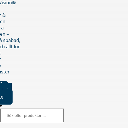
nVision®
r &
den
ra
en –
på spabad,
ch allt för
.
r
p
nster
iker
Boka
te