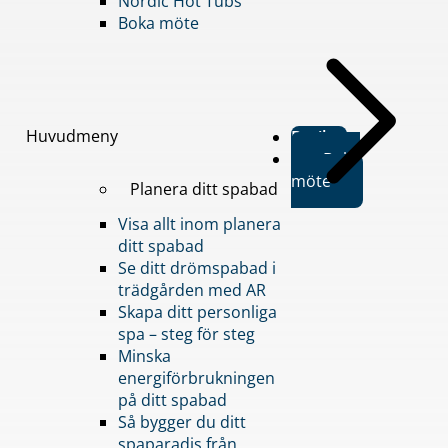
Nordic Hot Tubs
Boka möte
Huvudmeny
Butiker
Boka
möte
Planera ditt spabad
Visa allt inom planera
ditt spabad
Se ditt drömspabad i
trädgården med AR
Skapa ditt personliga
spa – steg för steg
Minska
energiförbrukningen
på ditt spabad
Så bygger du ditt
spaparadis från