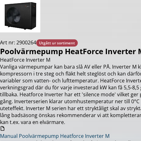
Art nr: 2900264
Utgått ur sortiment
Poolvärmepump HeatForce Inverter 
HeatForce Inverter M
Vanliga värmepumpar kan bara slå AV eller PÅ. Inverter M kla
kompressorn i tre steg och fläkt helt steglöst och kan därfö
variabler som vatten- och lufttemperatur. HeatForce Invert
verkningsgrad där du för varje investerad kW kan få 5,5-8,5
tillbaka. Heatforce Inverter har ett 'silence mode' vilket ge
gång. Inverterserien klarar utomhustemperatur ner till 0
uteteffekt. Inverter M serien har ett stryktåligt skal av stryk
lång badsäsong önskas rekommenderar vi att kompletterand
kan t.ex. vara en elvärmare.
Manual Poolvärmepump Heatforce Inverter M