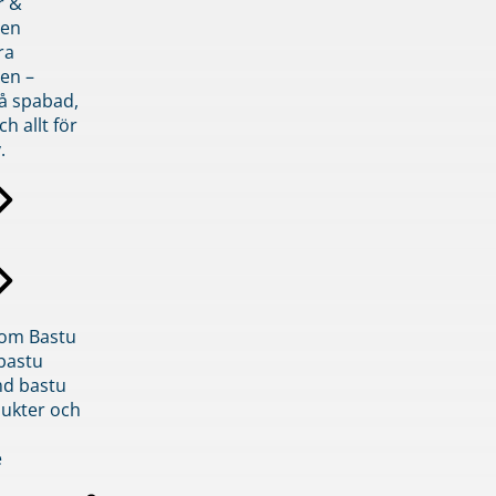
r &
den
ra
en –
på spabad,
ch allt för
.
inom Bastu
bastu
d bastu
ukter och
e