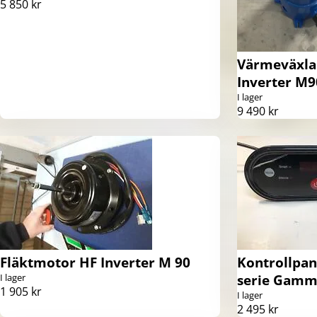
5 850 kr
Värmeväxlar
Inverter M9
I lager
9 490 kr
Fläktmotor HF Inverter M 90
Kontrollpane
I lager
serie Gamma
1 905 kr
I lager
2 495 kr