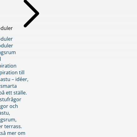
duler
duler
duler
ngsrum
l
piration
iration till
stu – idéer,
h smarta
å ett ställe.
stufrågor
ågor och
astu,
ngsrum,
er terrass.
ckså mer om