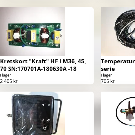
Kretskort "Kraft" HF I M36, 45,
Temperaturg
70 SN:170701A-180630A -18
serie
I lager
I lager
2 405 kr
705 kr