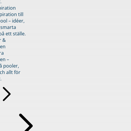
.
piration
iration till
ol – idéer,
h smarta
å ett ställe.
r &
den
ra
en –
å pooler,
ch allt för
.