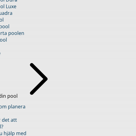
ol Luxe
uadra
ol
pool
rta poolen
ool
e
din pool
inom planera
 det att
l?
u hjälp med