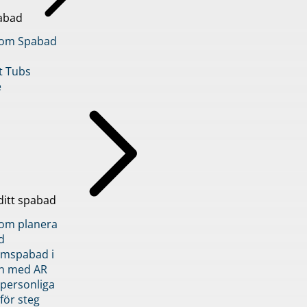
abad
inom Spabad
t Tubs
e
ditt spabad
inom planera
d
römspabad i
n med AR
 personliga
 för steg