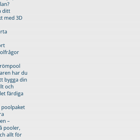
lan?
 ditt
kt med 3D
rta
rt
olfrågor
drömpool
garen har du
tt bygga din
llt och
et färdiga
 poolpaket
ra
en –
å pooler,
ch allt för