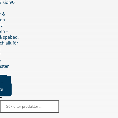
nVision®
r &
den
ra
en –
på spabad,
ch allt för
.
r
p
nster
iker
Boka
te