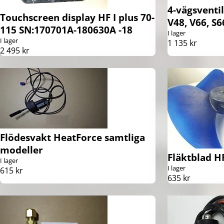
4-vägsventi
Touchscreen display HF I plus 70-
V48, V66, S6
115 SN:170701A-180630A -18
I lager
I lager
1 135 kr
2 495 kr
Flödesvakt HeatForce samtliga
modeller
Fläktblad H
I lager
I lager
615 kr
635 kr