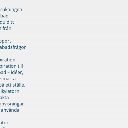
brukningen
abad
du ditt
s från
pport
pabadsfrågor
piration
iration till
ad – idéer,
h smarta
å ett ställe.
lkylatorn
akta
anvisningar
 använda
ator.