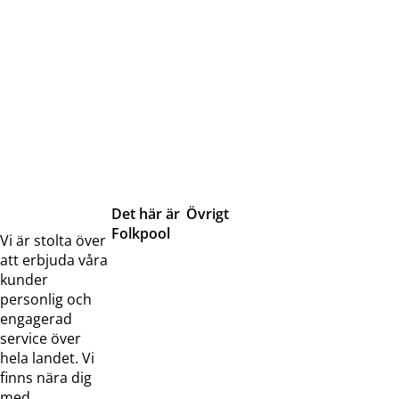
Det här är
Övrigt
Folkpool
Servicetjänster
Vi är stolta över
Om oss
Samarbeten
att erbjuda våra
Kontakta
Pressreleaser och
kunder
oss
bilder
personlig och
Jobba hos
Visselblåsarfunktion
engagerad
oss
service över
Broschyrer
hela landet. Vi
finns nära dig
med