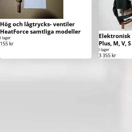
Hög och lågtrycks- ventiler
HeatForce samtliga modeller
Elektronisk
I lager
Plus, M, V, S
155 kr
I lager
3 355 kr