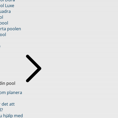
ol Luxe
uadra
ol
pool
rta poolen
ool
e
din pool
inom planera
 det att
l?
u hjälp med