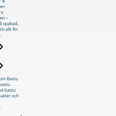
r &
den
ra
en –
på spabad,
ch allt för
.
inom Bastu
bastu
d bastu
ukter och
e