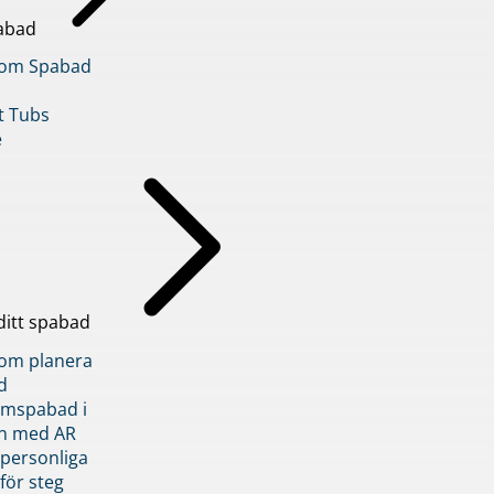
abad
inom Spabad
t Tubs
e
ditt spabad
inom planera
d
römspabad i
n med AR
 personliga
 för steg