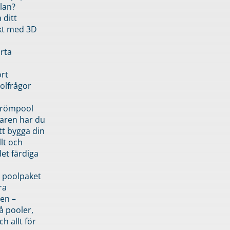
lan?
 ditt
kt med 3D
rta
rt
olfrågor
drömpool
garen har du
tt bygga din
llt och
et färdiga
 poolpaket
ra
en –
å pooler,
ch allt för