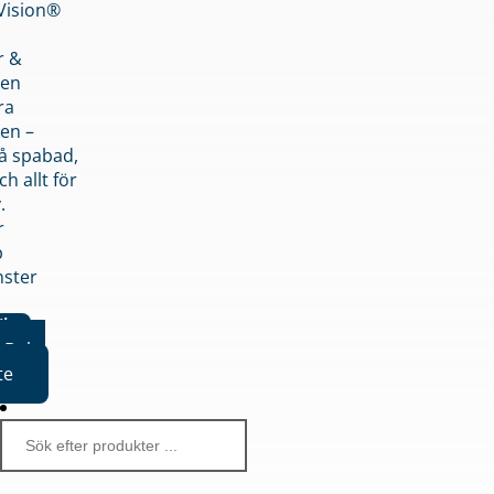
nVision®
r &
den
ra
en –
på spabad,
ch allt för
.
r
p
nster
iker
Boka
te