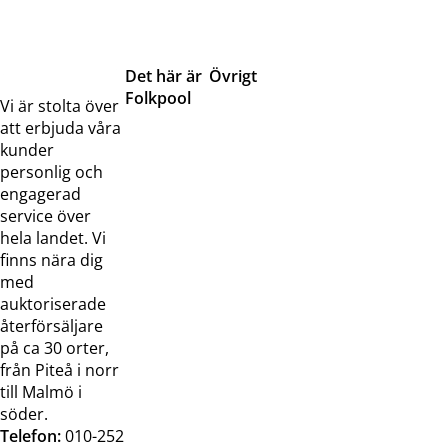
Det här är
Övrigt
Folkpool
Servicetjänster
Vi är stolta över
Om oss
Samarbeten
att erbjuda våra
Kontakta
Pressreleaser och
kunder
oss
bilder
personlig och
Jobba hos
Visselblåsarfunktion
engagerad
oss
service över
Broschyrer
hela landet. Vi
finns nära dig
med
auktoriserade
återförsäljare
på ca 30 orter,
från Piteå i norr
till Malmö i
söder.
Telefon:
010-252