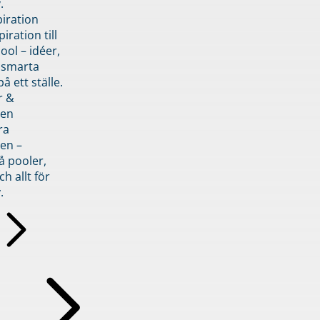
.
piration
iration till
ol – idéer,
h smarta
å ett ställe.
r &
den
ra
en –
å pooler,
ch allt för
.