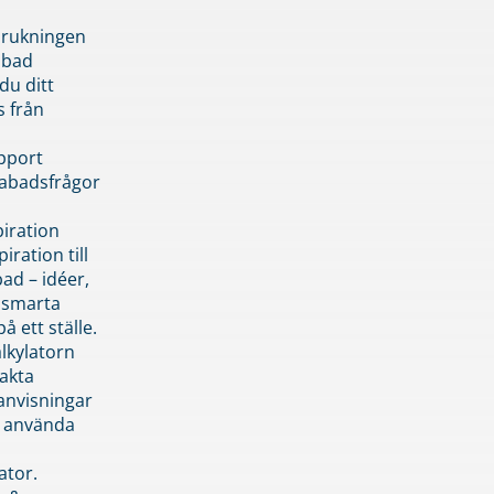
brukningen
abad
du ditt
s från
pport
pabadsfrågor
piration
iration till
ad – idéer,
h smarta
å ett ställe.
lkylatorn
akta
anvisningar
 använda
ator.