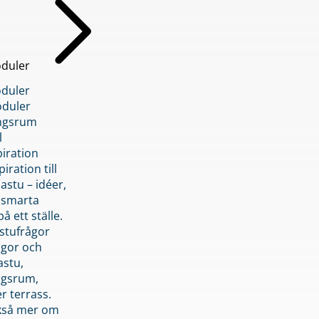
duler
duler
duler
ngsrum
l
piration
iration till
stu – idéer,
h smarta
å ett ställe.
stufrågor
ågor och
astu,
ngsrum,
er terrass.
ckså mer om