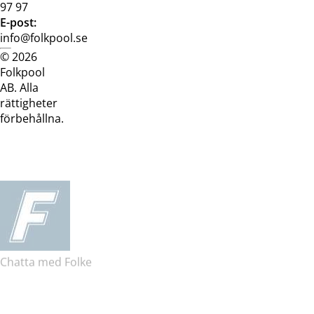
97 97
E-post:
info@folkpool.se
© 2026
Dataskyddspolicy
Cookiepolicy
Köpvillkor
Köpvill
Folkpool
webb
butik
AB. Alla
rättigheter
förbehållna.
Chatta med Folke