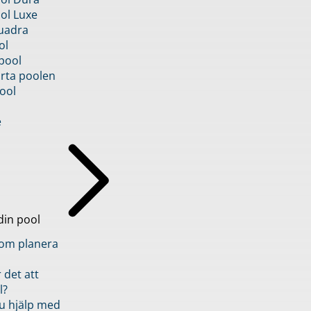
ol Luxe
uadra
ol
pool
rta poolen
ool
e
din pool
inom planera
 det att
l?
u hjälp med