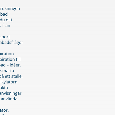
brukningen
abad
du ditt
s från
pport
pabadsfrågor
piration
iration till
ad – idéer,
h smarta
å ett ställe.
lkylatorn
akta
anvisningar
 använda
ator.