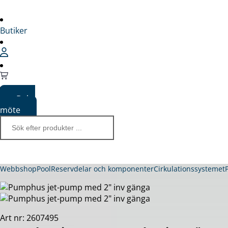
Butiker
Boka
möte
Webbshop
Pool
Reservdelar och komponenter
Cirkulationssystemet
Art nr: 2607495