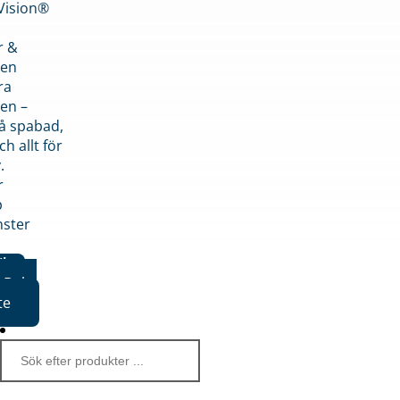
nVision®
r &
den
ra
en –
på spabad,
ch allt för
.
r
p
nster
iker
Boka
te