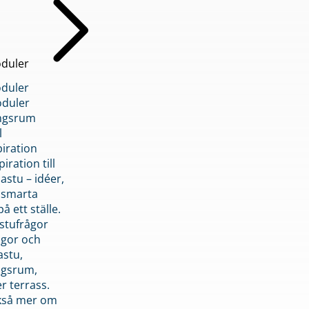
duler
duler
duler
ngsrum
l
piration
iration till
stu – idéer,
h smarta
å ett ställe.
stufrågor
ågor och
astu,
ngsrum,
er terrass.
ckså mer om