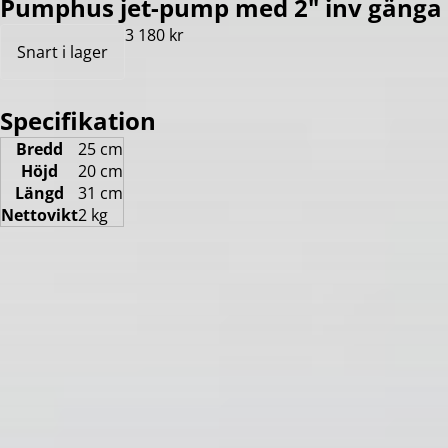
Pumphus jet-pump med 2" inv gänga
3 180 kr
Snart i lager
Specifikation
Bredd
25 cm
Höjd
20 cm
Längd
31 cm
Nettovikt
2 kg