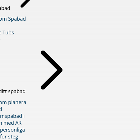
abad
inom Spabad
t Tubs
e
ditt spabad
inom planera
d
römspabad i
n med AR
 personliga
 för steg