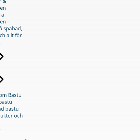
r &
den
ra
en –
på spabad,
ch allt för
.
inom Bastu
bastu
d bastu
ukter och
e