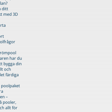
lan?
 ditt
kt med 3D
rta
rt
olfrågor
drömpool
garen har du
tt bygga din
llt och
et färdiga
 poolpaket
ra
en –
å pooler,
ch allt för