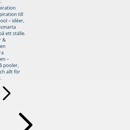
.
piration
iration till
ol – idéer,
h smarta
å ett ställe.
r &
den
ra
en –
å pooler,
ch allt för
.