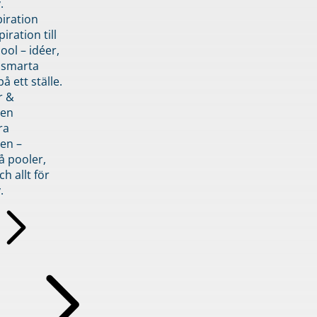
.
piration
iration till
ol – idéer,
h smarta
å ett ställe.
r &
den
ra
en –
å pooler,
ch allt för
.