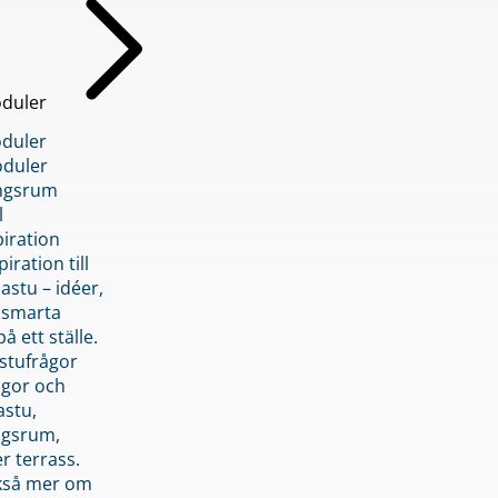
duler
duler
duler
ngsrum
l
piration
iration till
stu – idéer,
h smarta
å ett ställe.
stufrågor
ågor och
astu,
ngsrum,
er terrass.
ckså mer om