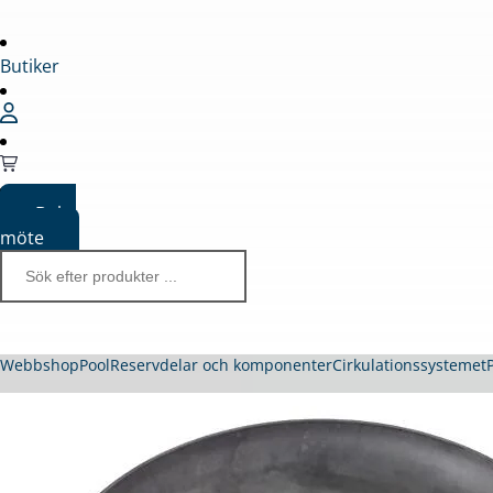
Butiker
Boka
möte
Webbshop
Pool
Reservdelar och komponenter
Cirkulationssystemet