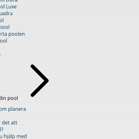
ol Luxe
uadra
ol
pool
rta poolen
ool
e
din pool
inom planera
 det att
l?
u hjälp med