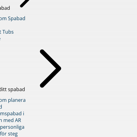
abad
inom Spabad
t Tubs
e
ditt spabad
inom planera
d
römspabad i
n med AR
 personliga
 för steg