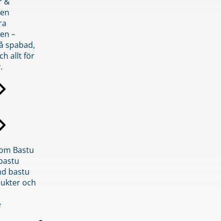
r &
den
ra
en –
på spabad,
ch allt för
.
inom Bastu
bastu
d bastu
ukter och
e