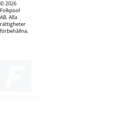
© 2026
Dataskyddspolicy
Cookiepolicy
Köpvillkor
Köpvill
Folkpool
webb
butik
AB. Alla
rättigheter
förbehållna.
Chatta med Folke