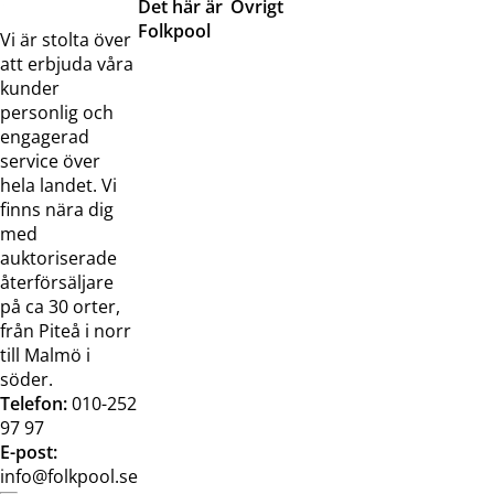
Det här är
Övrigt
Folkpool
Servicetjänster
Vi är stolta över
Om oss
Samarbeten
att erbjuda våra
Kontakta
Pressreleaser och
kunder
oss
bilder
personlig och
Jobba hos
Visselblåsarfunktion
engagerad
oss
service över
Broschyrer
hela landet. Vi
finns nära dig
med
auktoriserade
återförsäljare
på ca 30 orter,
från Piteå i norr
till Malmö i
söder.
Telefon:
010-252
97 97
E-post:
info@folkpool.se