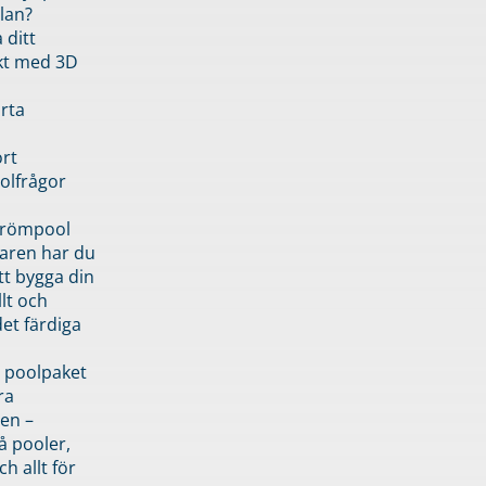
lan?
 ditt
kt med 3D
rta
rt
olfrågor
drömpool
garen har du
tt bygga din
llt och
et färdiga
 poolpaket
ra
en –
å pooler,
ch allt för