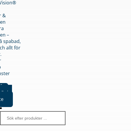
nVision®
r &
den
ra
en –
på spabad,
ch allt för
.
r
p
nster
iker
Boka
te