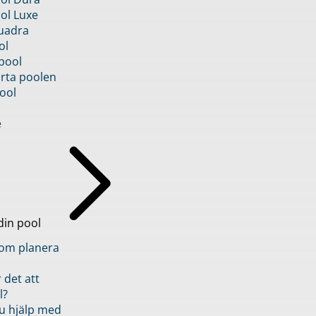
ol Luxe
uadra
ol
pool
rta poolen
ool
e
din pool
inom planera
 det att
l?
u hjälp med