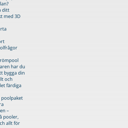
lan?
 ditt
kt med 3D
rta
rt
olfrågor
drömpool
garen har du
tt bygga din
llt och
et färdiga
 poolpaket
ra
en –
å pooler,
ch allt för