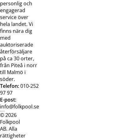
oss
bilder
personlig och
Jobba hos
Visselblåsarfunktion
engagerad
oss
service över
Broschyrer
hela landet. Vi
finns nära dig
med
auktoriserade
återförsäljare
på ca 30 orter,
från Piteå i norr
till Malmö i
söder.
Telefon:
010-252
97 97
E-post:
info@folkpool.se
© 2026
Dataskyddspolicy
Cookiepolicy
Köpvillkor
Köpvill
Folkpool
webb
butik
AB. Alla
rättigheter