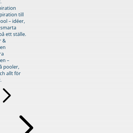
.
piration
iration till
ol – idéer,
h smarta
å ett ställe.
r &
den
ra
en –
å pooler,
ch allt för
.