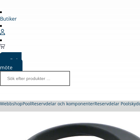
Butiker
Boka
möte
Webbshop
Pool
Reservdelar och komponenter
Reservdelar Poolskyd