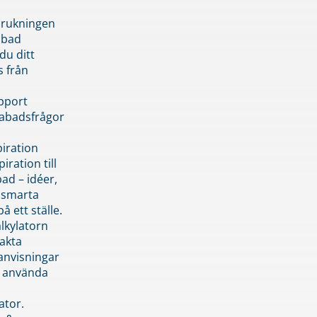
brukningen
abad
du ditt
s från
pport
pabadsfrågor
piration
iration till
ad – idéer,
h smarta
å ett ställe.
lkylatorn
akta
anvisningar
 använda
ator.