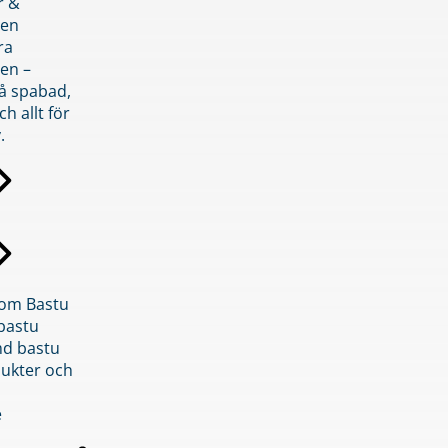
r &
den
ra
en –
på spabad,
ch allt för
.
inom Bastu
bastu
d bastu
ukter och
e