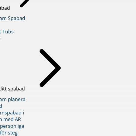
abad
inom Spabad
t Tubs
e
ditt spabad
inom planera
d
römspabad i
n med AR
 personliga
 för steg