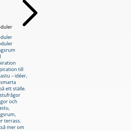
duler
duler
duler
ngsrum
l
piration
iration till
stu – idéer,
h smarta
å ett ställe.
stufrågor
ågor och
astu,
ngsrum,
er terrass.
ckså mer om