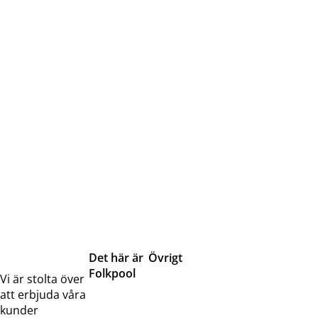
Det här är
Övrigt
Folkpool
Servicetjänster
Vi är stolta över
Om oss
Samarbeten
att erbjuda våra
Kontakta
Pressreleaser och
kunder