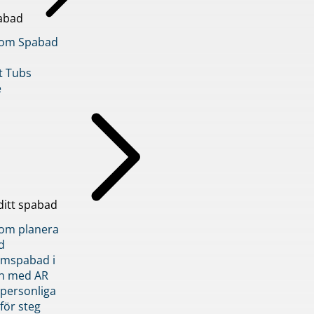
abad
inom Spabad
t Tubs
e
ditt spabad
inom planera
d
römspabad i
n med AR
 personliga
 för steg