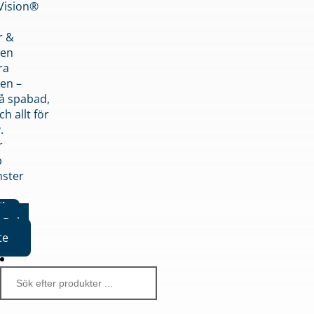
nVision®
r &
den
ra
en –
på spabad,
ch allt för
.
r
p
nster
iker
Boka
te