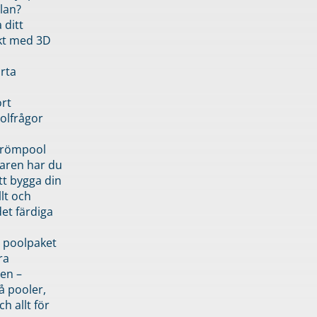
lan?
 ditt
kt med 3D
rta
rt
olfrågor
drömpool
garen har du
tt bygga din
llt och
et färdiga
 poolpaket
ra
en –
å pooler,
ch allt för