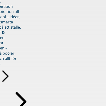
.
piration
iration till
ol – idéer,
h smarta
å ett ställe.
r &
den
ra
en –
å pooler,
ch allt för
.