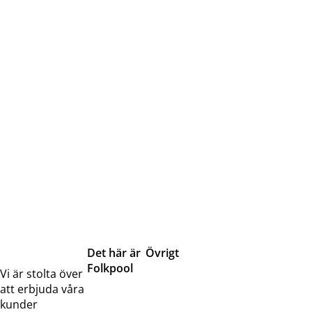
Det här är
Övrigt
Folkpool
Servicetjänster
Vi är stolta över
Om oss
Samarbeten
att erbjuda våra
Kontakta
Pressreleaser och
kunder