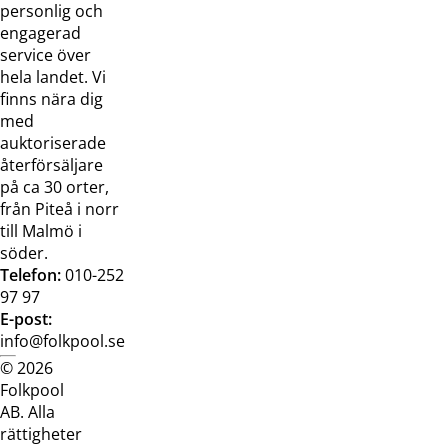
oss
bilder
personlig och
Jobba hos
Visselblåsarfunktion
engagerad
oss
service över
Broschyrer
hela landet. Vi
finns nära dig
med
auktoriserade
återförsäljare
på ca 30 orter,
från Piteå i norr
till Malmö i
söder.
Telefon:
010-252
97 97
E-post:
info@folkpool.se
© 2026
Dataskyddspolicy
Cookiepolicy
Köpvillkor
Köpvill
Folkpool
webb
butik
AB. Alla
rättigheter