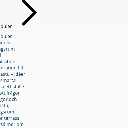
duler
duler
duler
ngsrum
l
piration
iration till
stu – idéer,
h smarta
å ett ställe.
stufrågor
ågor och
astu,
ngsrum,
er terrass.
ckså mer om