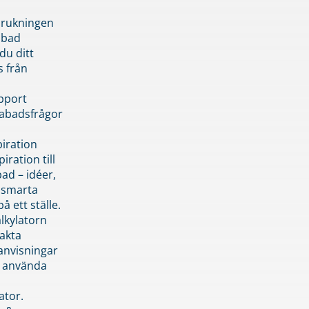
brukningen
abad
du ditt
s från
pport
pabadsfrågor
piration
iration till
ad – idéer,
h smarta
å ett ställe.
lkylatorn
akta
anvisningar
 använda
ator.