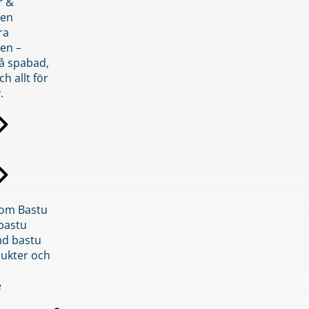
r &
den
ra
en –
på spabad,
ch allt för
.
inom Bastu
bastu
d bastu
ukter och
e