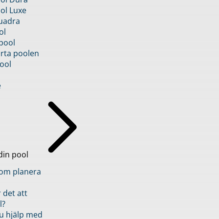
ol Luxe
uadra
ol
pool
rta poolen
ool
e
din pool
inom planera
 det att
l?
u hjälp med